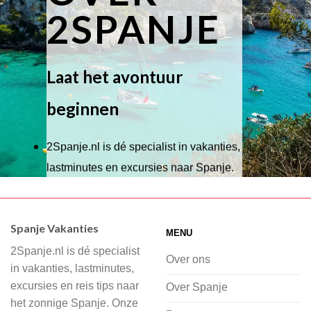
2SPANJE
Laat het avontuur
beginnen
2Spanje.nl is dé specialist in vakanties,
lastminutes en excursies naar Spanje.
Wij hebben een breed scala aan
accommodaties waaruit je kunt kiezen,
Spanje Vakanties
MENU
of je nu wilt relaxen op het strand,
2Spanje.nl is dé specialist
cultuur wilt ontdekken of avontuur zoekt
Over ons
in vakanties, lastminutes,
in de natuur.
excursies en reis tips naar
Over Spanje
het zonnige Spanje. Onze
Bij 2Spanje.nl begint de voorpret al