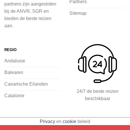
Partners
partners zijn aangesloten
voordat je het vliegtuig instapt, door
bij de ANVR, SGR en
Sitemap
inspiratie op te doen over dit zonnige
bieden de beste reizen
land op 2Spanje.nl
aan.
Je kunt eenvoudig en veilig jouw
vliegvakantie zoeken en boeken bij
REGIO
2Spanje.nl, met een team dat altijd
Andalusie
klaarstaat om eventuele vragen te
beantwoorden en ervoor te zorgen dat
Balearen
jij met een gerust hart op vakantie kunt
Canarische Eilanden
gaan.
24/7 de beste reizen
Catalonie
beschikbaar
Specialist in vliegvakanties naar
Spanje
Breed scala aan
Privacy
en
cookie
beleid
accommodaties: resorts, hotels en