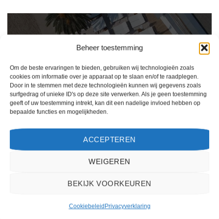
Beheer toestemming
Om de beste ervaringen te bieden, gebruiken wij technologieën zoals
cookies om informatie over je apparaat op te slaan en/of te raadplegen.
Door in te stemmen met deze technologieën kunnen wij gegevens zoals
surfgedrag of unieke ID's op deze site verwerken. Als je geen toestemming
geeft of uw toestemming intrekt, kan dit een nadelige invloed hebben op
bepaalde functies en mogelijkheden.
Ik ben erg tevreden over mijn ervaring met 2Spanje.nl. Het boekingsproces was
ACCEPTEREN
eenvoudig, de klantenservice was behulpzaam en de prijs was scherp. Ik zou deze
website zeker aanbevelen aan anderen die op zoek zijn naar een reis naar Spanje.
WEIGEREN
Kiki Kampen
/
Maastricht
BEKIJK VOORKEUREN
Cookiebeleid
Privacyverklaring