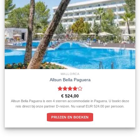
MALLORCA
Allsun Bella Paguera
Gewaardeerd
€
524,00
4
uit 5
Allsun Bella Paguera is een 4 sterren accommodatie in Paguera. U boekt deze
reis direct bij onze partner D-reizen. Nu vanaf EUR 524.00 per persoon.
PRIJZEN EN BOEKEN