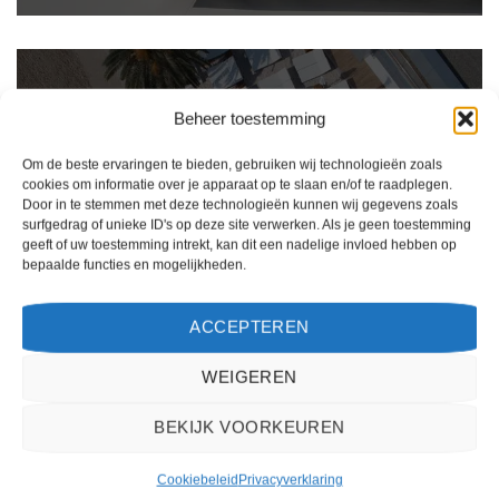
Beheer toestemming
Om de beste ervaringen te bieden, gebruiken wij technologieën zoals
cookies om informatie over je apparaat op te slaan en/of te raadplegen.
Door in te stemmen met deze technologieën kunnen wij gegevens zoals
surfgedrag of unieke ID's op deze site verwerken. Als je geen toestemming
geeft of uw toestemming intrekt, kan dit een nadelige invloed hebben op
bepaalde functies en mogelijkheden.
ACCEPTEREN
Ik ben erg tevreden over mijn ervaring met 2Spanje.nl. Het boekingsproces was
eenvoudig, de klantenservice was behulpzaam en de prijs was scherp. Ik zou deze
website zeker aanbevelen aan anderen die op zoek zijn naar een reis naar Spanje.
WEIGEREN
Kiki Kampen
/
Maastricht
BEKIJK VOORKEUREN
Cookiebeleid
Privacyverklaring