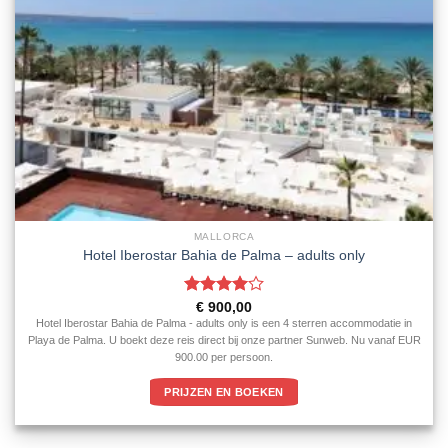
MALLORCA
Hotel Iberostar Bahia de Palma – adults only
Gewaardeerd
€
900,00
4
uit 5
Hotel Iberostar Bahia de Palma - adults only is een 4 sterren accommodatie in
Playa de Palma. U boekt deze reis direct bij onze partner Sunweb. Nu vanaf EUR
900.00 per persoon.
PRIJZEN EN BOEKEN