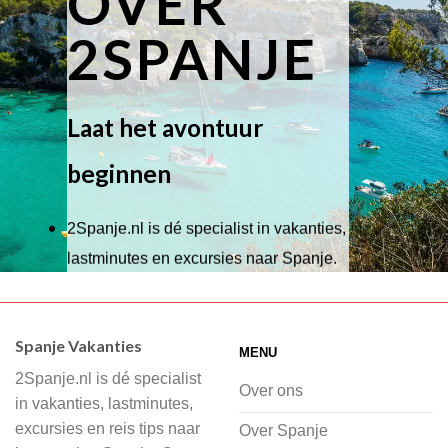
OVER
2SPANJE
Laat het avontuur
beginnen
2Spanje.nl is dé specialist in vakanties,
lastminutes en excursies naar Spanje.
Wij hebben een breed scala aan
accommodaties waaruit je kunt kiezen,
Spanje Vakanties
MENU
of je nu wilt relaxen op het strand,
2Spanje.nl is dé specialist
cultuur wilt ontdekken of avontuur zoekt
Over ons
in vakanties, lastminutes,
in de natuur.
excursies en reis tips naar
Over Spanje