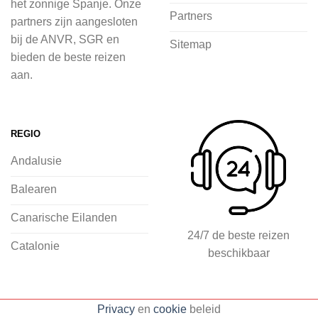
het zonnige Spanje. Onze
Bij 2Spanje.nl begint de voorpret al
Partners
partners zijn aangesloten
voordat je het vliegtuig instapt, door
bij de ANVR, SGR en
Sitemap
inspiratie op te doen over dit zonnige
bieden de beste reizen
land op 2Spanje.nl
aan.
Je kunt eenvoudig en veilig jouw
vliegvakantie zoeken en boeken bij
REGIO
2Spanje.nl, met een team dat altijd
Andalusie
klaarstaat om eventuele vragen te
beantwoorden en ervoor te zorgen dat
Balearen
jij met een gerust hart op vakantie kunt
Canarische Eilanden
gaan.
24/7 de beste reizen
Catalonie
beschikbaar
Specialist in vliegvakanties naar
Spanje
Breed scala aan
Privacy
en
cookie
beleid
accommodaties: resorts, hotels en