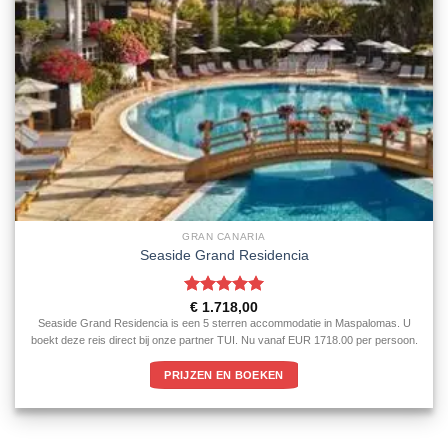
GRAN CANARIA
Seaside Grand Residencia
Gewaardeerd
€
1.718,00
5
uit 5
Seaside Grand Residencia is een 5 sterren accommodatie in Maspalomas. U
boekt deze reis direct bij onze partner TUI. Nu vanaf EUR 1718.00 per persoon.
PRIJZEN EN BOEKEN