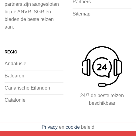
Partners
partners zijn aangesloten
voordat je het vliegtuig instapt, door
bij de ANVR, SGR en
Sitemap
inspiratie op te doen over dit zonnige
bieden de beste reizen
land op 2Spanje.nl
aan.
Je kunt eenvoudig en veilig jouw
vliegvakantie zoeken en boeken bij
REGIO
2Spanje.nl, met een team dat altijd
Andalusie
klaarstaat om eventuele vragen te
beantwoorden en ervoor te zorgen dat
Balearen
jij met een gerust hart op vakantie kunt
Canarische Eilanden
gaan.
24/7 de beste reizen
Catalonie
beschikbaar
Specialist in vliegvakanties naar
Spanje
Breed scala aan
Privacy
en
cookie
beleid
accommodaties: resorts, hotels en