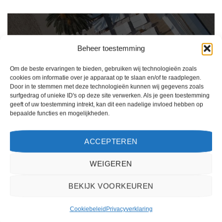
Beheer toestemming
Om de beste ervaringen te bieden, gebruiken wij technologieën zoals
cookies om informatie over je apparaat op te slaan en/of te raadplegen.
Door in te stemmen met deze technologieën kunnen wij gegevens zoals
surfgedrag of unieke ID's op deze site verwerken. Als je geen toestemming
geeft of uw toestemming intrekt, kan dit een nadelige invloed hebben op
bepaalde functies en mogelijkheden.
Ik ben erg tevreden over mijn ervaring met 2Spanje.nl. Het boekingsproces was
ACCEPTEREN
eenvoudig, de klantenservice was behulpzaam en de prijs was scherp. Ik zou deze
website zeker aanbevelen aan anderen die op zoek zijn naar een reis naar Spanje.
WEIGEREN
Kiki Kampen
/
Maastricht
BEKIJK VOORKEUREN
Cookiebeleid
Privacyverklaring