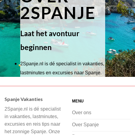
2SPANJE
Laat het avontuur
beginnen
2Spanje.nl is dé specialist in vakanties,
lastminutes en excursies naar Spanje.
Wij hebben een breed scala aan
accommodaties waaruit je kunt kiezen,
Spanje Vakanties
MENU
of je nu wilt relaxen op het strand,
2Spanje.nl is dé specialist
cultuur wilt ontdekken of avontuur zoekt
Over ons
in vakanties, lastminutes,
in de natuur.
excursies en reis tips naar
Over Spanje
het zonnige Spanje. Onze
Bij 2Spanje.nl begint de voorpret al