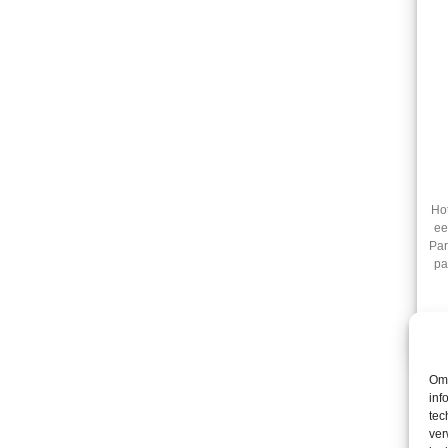
Hot
ee
Par
pa
Om 
inf
tec
ver