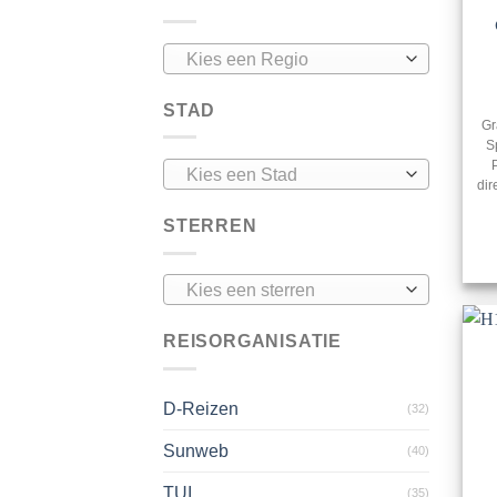
Kies een Regio
STAD
Gr
S
Kies een Stad
dir
STERREN
Kies een sterren
REISORGANISATIE
D-Reizen
(32)
Sunweb
(40)
TUI
(35)