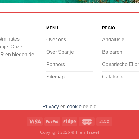
MENU
REGIO
stminutes,
Over ons
Andalusie
panje. Onze
Over Spanje
Balearen
GR en bieden de
Partners
Canarische Eila
Sitemap
Catalonie
Privacy
en
cookie
beleid
Copyright 2026 ©
Pien Travel