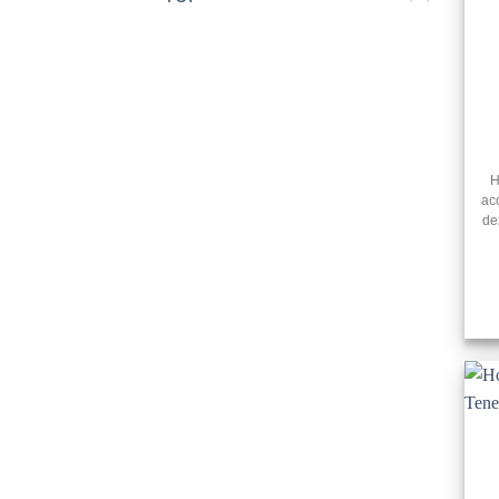
H
ac
de