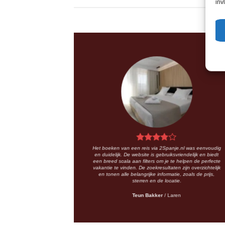
inv
Het boeken van een reis via 2Spanje.nl was eenvoudig
en duidelijk. De website is gebruiksvriendelijk en biedt
een breed scala aan filters om je te helpen de perfecte
vakantie te vinden. De zoekresultaten zijn overzichtelijk
en tonen alle belangrijke informatie, zoals de prijs,
sterren en de locatie.
Teun Bakker
/
Laren