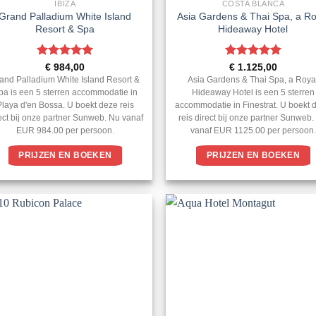
IBIZA
COSTA BLANCA
Grand Palladium White Island
Asia Gardens & Thai Spa, a Ro
Resort & Spa
Hideaway Hotel
Gewaardeerd
Gewaardeerd
€
984,00
€
1.125,00
5
uit 5
5
uit 5
and Palladium White Island Resort &
Asia Gardens & Thai Spa, a Roya
pa is een 5 sterren accommodatie in
Hideaway Hotel is een 5 sterren
Playa d'en Bossa. U boekt deze reis
accommodatie in Finestrat. U boekt 
ect bij onze partner Sunweb. Nu vanaf
reis direct bij onze partner Sunweb
EUR 984.00 per persoon.
vanaf EUR 1125.00 per persoon.
PRIJZEN EN BOEKEN
PRIJZEN EN BOEKEN