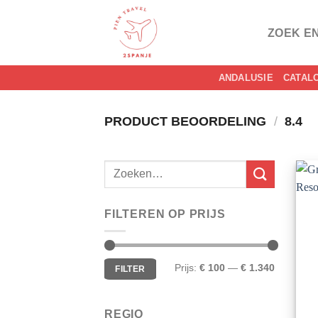
Skip
to
ZOEK E
content
ANDALUSIE
CATAL
PRODUCT BEOORDELING
/
8.4
FILTEREN OP PRIJS
Min.
Max.
Prijs:
€ 100
—
€ 1.340
FILTER
prijs
prijs
REGIO