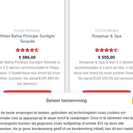
PLAYA PARAISO
COSTA BRAVA
Hotel Bahia Principe Sunlight
Rosamar & Spa
Tenerife
Gewaardeerd
Gewaardeerd
€
886,00
€
555,00
4.5
uit 5
4.5
uit 5
el Bahia Principe Sunlight Tenerife is
Rosamar & Spa is een 4.5 sterre
n 4.5 sterren accommodatie in Playa
accommodatie in Lloret de Mar. U b
aiso. U boekt deze reis direct bij onze
deze reis direct bij onze partner Su
rtner Sunweb. Nu vanaf EUR 886.00
Nu vanaf EUR 555.00 per persoo
per persoon.
PRIJZEN EN BOEKEN
PRIJZEN EN BOEKEN
Beheer toestemming
de beste ervaringen te bieden, gebruiken wij technologieën zoals cookies om
1
2
3
4
…
10
11
ormatie over je apparaat op te slaan en/of te raadplegen. Door in te stemmen met d
hnologieën kunnen wij gegevens zoals surfgedrag of unieke ID's op deze site
werken. Als je geen toestemming geeft of uw toestemming intrekt, kan dit een nade