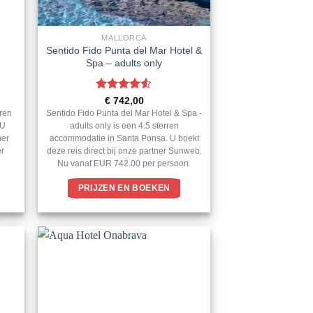
MALLORCA
Sentido Fido Punta del Mar Hotel &
Spa – adults only
Gewaardeerd
€
742,00
4.5
uit 5
rren
Sentido Fido Punta del Mar Hotel & Spa -
 U
adults only is een 4.5 sterren
ner
accommodatie in Santa Ponsa. U boekt
er
deze reis direct bij onze partner Sunweb.
Nu vanaf EUR 742.00 per persoon.
PRIJZEN EN BOEKEN