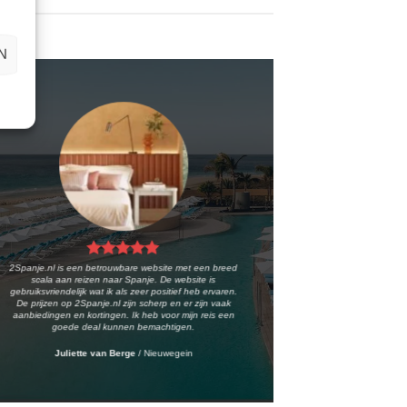
N
2Spanje.nl is een betrouwbare website met een breed
scala aan reizen naar Spanje. De website is
gebruiksvriendelijk wat ik als zeer positief heb ervaren.
De prijzen op 2Spanje.nl zijn scherp en er zijn vaak
aanbiedingen en kortingen. Ik heb voor mijn reis een
goede deal kunnen bemachtigen.
Juliette van Berge
/
Nieuwegein