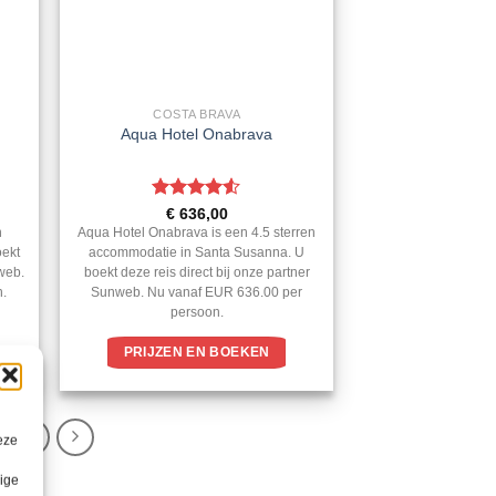
COSTA BRAVA
Aqua Hotel Onabrava
Gewaardeerd
€
636,00
4.5
uit 5
n
Aqua Hotel Onabrava is een 4.5 sterren
oekt
accommodatie in Santa Susanna. U
nweb.
boekt deze reis direct bij onze partner
n.
Sunweb. Nu vanaf EUR 636.00 per
persoon.
PRIJZEN EN BOEKEN
12
eze
lige