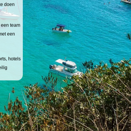
 te doen
t een team
 met een
ts, hotels
ilig