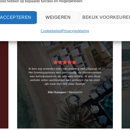
loed hebben op bepaalde functies en mogelijkheden.
WAT ZE OVER ONS ZEGGEN
ACCEPTEREN
WEIGEREN
BEKIJK VOORKEURE
Cookiebeleid
Privacyverklaring
Ik ben erg tevreden over mijn ervaring met 2Spanje.nl.
Het boekingsproces was eenvoudig, de klantenservice
was behulpzaam en de prijs was scherp. Ik zou deze
website zeker aanbevelen aan anderen die op zoek
zijn naar een reis naar Spanje.
Kiki Kampen
/
Maastricht