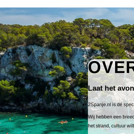
OVER
Laat het avo
2Spanje.nl is dé speci
Wij hebben een breed 
het strand, cultuur wi