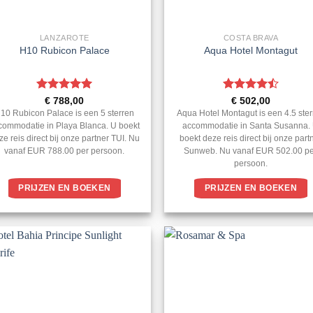
LANZAROTE
COSTA BRAVA
H10 Rubicon Palace
Aqua Hotel Montagut
Gewaardeerd
Gewaardeerd
€
788,00
€
502,00
5
uit 5
4.5
uit 5
10 Rubicon Palace is een 5 sterren
Aqua Hotel Montagut is een 4.5 ste
commodatie in Playa Blanca. U boekt
accommodatie in Santa Susanna.
ze reis direct bij onze partner TUI. Nu
boekt deze reis direct bij onze part
vanaf EUR 788.00 per persoon.
Sunweb. Nu vanaf EUR 502.00 p
persoon.
PRIJZEN EN BOEKEN
PRIJZEN EN BOEKEN