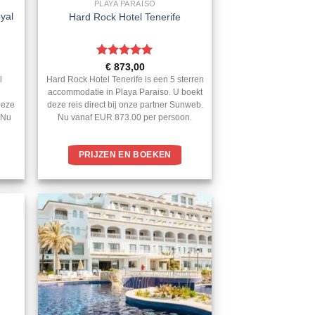
PLAYA PARAISO
yal
Hard Rock Hotel Tenerife
Gewaardeerd
€
873,00
5
uit 5
l
Hard Rock Hotel Tenerife is een 5 sterren
accommodatie in Playa Paraiso. U boekt
deze
deze reis direct bij onze partner Sunweb.
. Nu
Nu vanaf EUR 873.00 per persoon.
PRIJZEN EN BOEKEN