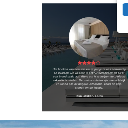
Het boeken van een reis via 2Spanje.nl was eenvoudig
en duidelijk. De website is gebruiksvriendelijk en biedt
een breed scala aan filters om je te helpen de perfecte
vakantie te vinden. De zoekresultaten zijn overzichtelijk
en tonen alle belangrijke informatie, zoals de prijs,
sterren en de locatie.
Teun Bakker
/
Laren