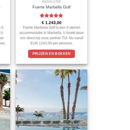
ANDALUSIE
s
Fuerte Marbella Golf
Gewaardeerd
€
1.243,00
5
uit 5
n 5
Fuerte Marbella Golf is een 5 sterren
 U
accommodatie in Marbella. U boekt deze
ner
reis direct bij onze partner TUI. Nu vanaf
oon.
EUR 1243.00 per persoon.
PRIJZEN EN BOEKEN