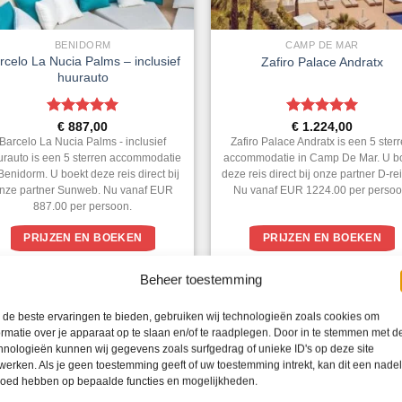
BENIDORM
CAMP DE MAR
rcelo La Nucia Palms – inclusief
Zafiro Palace Andratx
huurauto
Gewaardeerd
Gewaardeerd
€
887,00
€
1.224,00
5
uit 5
5
uit 5
Barcelo La Nucia Palms - inclusief
Zafiro Palace Andratx is een 5 ster
urauto is een 5 sterren accommodatie
accommodatie in Camp De Mar. U b
 Benidorm. U boekt deze reis direct bij
deze reis direct bij onze partner D-re
nze partner Sunweb. Nu vanaf EUR
Nu vanaf EUR 1224.00 per persoo
887.00 per persoon.
PRIJZEN EN BOEKEN
PRIJZEN EN BOEKEN
Beheer toestemming
1
2
3
4
…
285
28
de beste ervaringen te bieden, gebruiken wij technologieën zoals cookies om
ormatie over je apparaat op te slaan en/of te raadplegen. Door in te stemmen met d
hnologieën kunnen wij gegevens zoals surfgedrag of unieke ID's op deze site
WAT ZE OVER ONS ZEGGEN
werken. Als je geen toestemming geeft of uw toestemming intrekt, kan dit een nade
loed hebben op bepaalde functies en mogelijkheden.