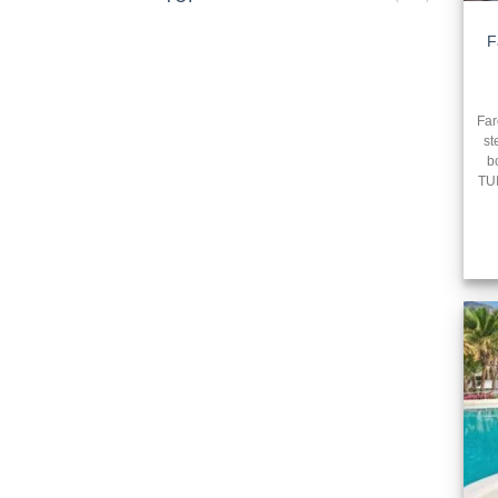
F
Far
st
b
TUI