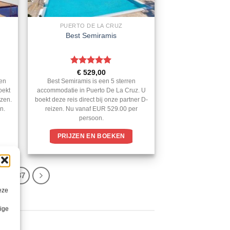
PUERTO DE LA CRUZ
Best Semiramis
Gewaardeerd
€
529,00
5
uit 5
ren
Best Semiramis is een 5 sterren
oekt
accommodatie in Puerto De La Cruz. U
izen.
boekt deze reis direct bij onze partner D-
n.
reizen. Nu vanaf EUR 529.00 per
persoon.
PRIJZEN EN BOEKEN
6
287
eze
lige