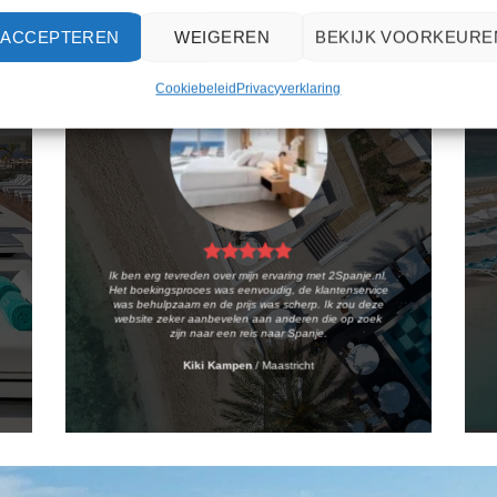
ACCEPTEREN
WEIGEREN
BEKIJK VOORKEURE
Cookiebeleid
Privacyverklaring
Ik ben erg tevreden over mijn ervaring met 2Spanje.nl.
Het boekingsproces was eenvoudig, de klantenservice
was behulpzaam en de prijs was scherp. Ik zou deze
website zeker aanbevelen aan anderen die op zoek
zijn naar een reis naar Spanje.
Kiki Kampen
/
Maastricht