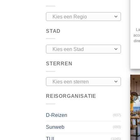
Kies een Regio
La
STAD
acc
dir
Kies een Stad
STERREN
Kies een sterren
REISORGANISATIE
D-Reizen
(837)
Sunweb
(693)
TUI
(1045)