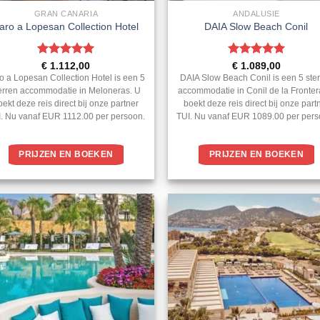
GRAN CANARIA
ANDALUSIE
aro a Lopesan Collection Hotel
DAIA Slow Beach Conil
Gewaardeerd
Gewaardeerd
€
1.112,00
€
1.089,00
5
uit 5
5
uit 5
o a Lopesan Collection Hotel is een 5
DAIA Slow Beach Conil is een 5 ste
erren accommodatie in Meloneras. U
accommodatie in Conil de la Fronter
oekt deze reis direct bij onze partner
boekt deze reis direct bij onze part
. Nu vanaf EUR 1112.00 per persoon.
TUI. Nu vanaf EUR 1089.00 per pers
PRIJZEN EN BOEKEN
PRIJZEN EN BOEKEN