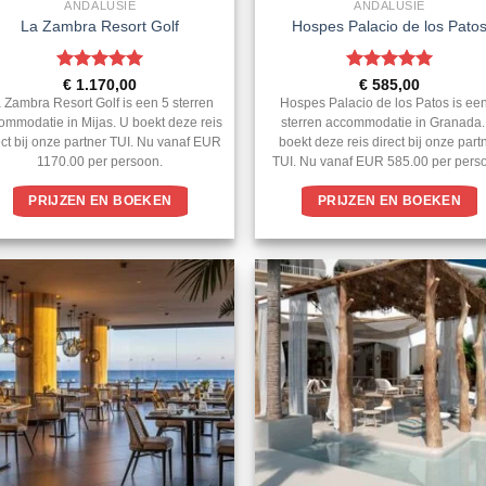
ANDALUSIE
ANDALUSIE
La Zambra Resort Golf
Hospes Palacio de los Pato
Gewaardeerd
Gewaardeerd
€
1.170,00
€
585,00
5
uit 5
5
uit 5
 Zambra Resort Golf is een 5 sterren
Hospes Palacio de los Patos is ee
ommodatie in Mijas. U boekt deze reis
sterren accommodatie in Granada.
ect bij onze partner TUI. Nu vanaf EUR
boekt deze reis direct bij onze part
1170.00 per persoon.
TUI. Nu vanaf EUR 585.00 per pers
PRIJZEN EN BOEKEN
PRIJZEN EN BOEKEN