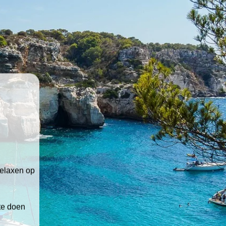
relaxen op
 te doen