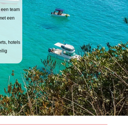
t een team
 met een
ts, hotels
ilig