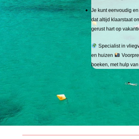
Je kunt eenvoudig en 
dat altijd klaarstaat
gerust hart op vakant
Specialist in vlie
en huizen
Voorpret
boeken, met hulp van