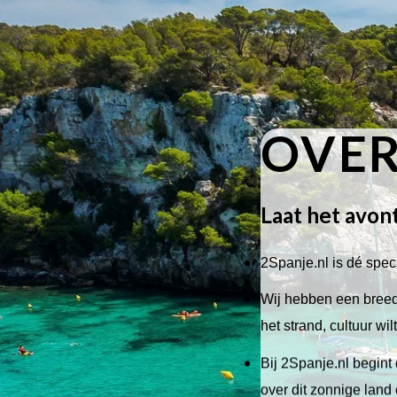
OVER
Laat het avon
2Spanje.nl is dé speci
Wij hebben een breed 
het strand, cultuur wi
Bij 2Spanje.nl begint 
over dit zonnige land