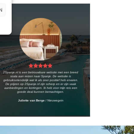
N
2Spanje.nl is een betrouwbare website met een breed
scala aan reizen naar Spanje. De website is
gebruiksvriendelijk wat ik als zeer positief heb ervaren.
De prijzen op 2Spanje.nl zijn scherp en er zijn vaak
aanbiedingen en kortingen. Ik heb voor mijn reis een
goede deal kunnen bemachtigen.
Juliette van Berge
/
Nieuwegein