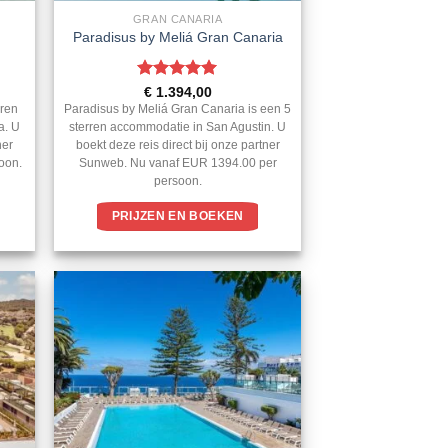
GRAN CANARIA
Paradisus by Meliá Gran Canaria
Gewaardeerd
€
1.394,00
5
uit 5
rren
Paradisus by Meliá Gran Canaria is een 5
a. U
sterren accommodatie in San Agustin. U
ner
boekt deze reis direct bij onze partner
oon.
Sunweb. Nu vanaf EUR 1394.00 per
persoon.
PRIJZEN EN BOEKEN