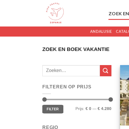
Skip
to
ZOEK EN
content
ANDALUSIE
CATAL
ZOEK EN BOEK VAKANTIE
FILTEREN OP PRIJS
Min.
Max.
Prijs:
€ 0
—
€ 4.280
FILTER
prijs
prijs
REGIO