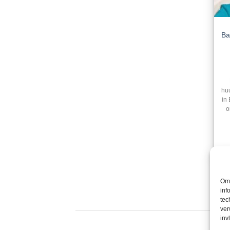
Ba
hu
in
o
Om 
inf
tec
ver
inv