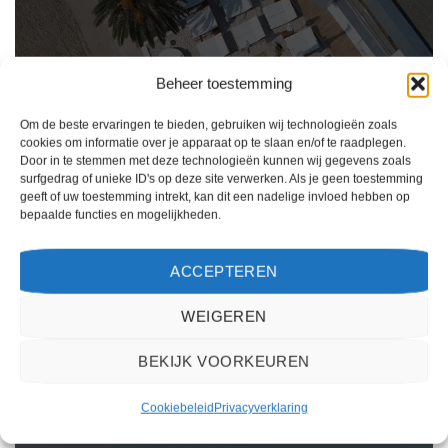
Beheer toestemming
Om de beste ervaringen te bieden, gebruiken wij technologieën zoals
cookies om informatie over je apparaat op te slaan en/of te raadplegen.
Door in te stemmen met deze technologieën kunnen wij gegevens zoals
surfgedrag of unieke ID's op deze site verwerken. Als je geen toestemming
geeft of uw toestemming intrekt, kan dit een nadelige invloed hebben op
bepaalde functies en mogelijkheden.
Ik ben erg tevreden over mijn ervaring met 2Spanje.nl. Het boekingsproces was
eenvoudig, de klantenservice was behulpzaam en de prijs was scherp. Ik zou deze
ACCEPTEREN
website zeker aanbevelen aan anderen die op zoek zijn naar een reis naar Spanje.
Kiki Kampen
/
Maastricht
WEIGEREN
BEKIJK VOORKEUREN
Cookiebeleid
Privacyverklaring