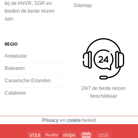
bij de ANVR, SGR en
Sitemap
inspiratie op te doen over dit zonnige
bieden de beste reizen
land op 2Spanje.nl
aan.
Je kunt eenvoudig en veilig jouw
vliegvakantie zoeken en boeken bij
REGIO
2Spanje.nl, met een team dat altijd
Andalusie
klaarstaat om eventuele vragen te
beantwoorden en ervoor te zorgen dat
Balearen
jij met een gerust hart op vakantie kunt
Canarische Eilanden
gaan.
24/7 de beste reizen
Catalonie
beschikbaar
Specialist in vliegvakanties naar
Spanje
Breed scala aan
Privacy
en
cookie
beleid
accommodaties: resorts, hotels en
huizen
Voorpret met inspirerende