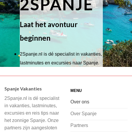
2SPANJE
Laat het avontuur
beginnen
2Spanje.nl is dé specialist in vakanties,
lastminutes en excursies naar Spanje.
Wij hebben een breed scala aan
accommodaties waaruit je kunt kiezen,
Spanje Vakanties
MENU
of je nu wilt relaxen op het strand,
2Spanje.nl is dé specialist
cultuur wilt ontdekken of avontuur zoekt
Over ons
in vakanties, lastminutes,
in de natuur.
excursies en reis tips naar
Over Spanje
het zonnige Spanje. Onze
Bij 2Spanje.nl begint de voorpret al
Partners
partners zijn aangesloten
voordat je het vliegtuig instapt, door