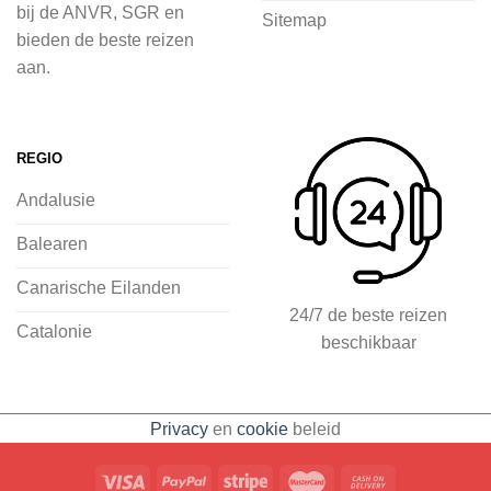
bij de ANVR, SGR en
Sitemap
inspiratie op te doen over dit zonnige
bieden de beste reizen
land op 2Spanje.nl
aan.
Je kunt eenvoudig en veilig jouw
vliegvakantie zoeken en boeken bij
REGIO
2Spanje.nl, met een team dat altijd
Andalusie
klaarstaat om eventuele vragen te
beantwoorden en ervoor te zorgen dat
Balearen
jij met een gerust hart op vakantie kunt
Canarische Eilanden
gaan.
24/7 de beste reizen
Catalonie
beschikbaar
Specialist in vliegvakanties naar
Spanje
Breed scala aan
Privacy
en
cookie
beleid
accommodaties: resorts, hotels en
huizen
Voorpret met inspirerende