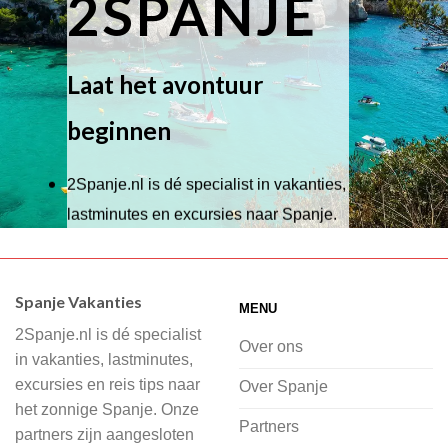
2SPANJE
Laat het avontuur
beginnen
2Spanje.nl is dé specialist in vakanties,
lastminutes en excursies naar Spanje.
Wij hebben een breed scala aan
accommodaties waaruit je kunt kiezen,
Spanje Vakanties
MENU
of je nu wilt relaxen op het strand,
2Spanje.nl is dé specialist
cultuur wilt ontdekken of avontuur zoekt
Over ons
in vakanties, lastminutes,
in de natuur.
excursies en reis tips naar
Over Spanje
het zonnige Spanje. Onze
Bij 2Spanje.nl begint de voorpret al
Partners
partners zijn aangesloten
voordat je het vliegtuig instapt, door