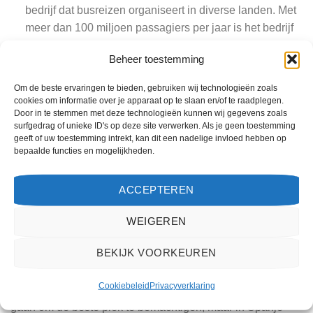
bedrijf dat busreizen organiseert in diverse landen. Met
meer dan 100 miljoen passagiers per jaar is het bedrijf
zeer actief. Vooral in Spanje speelt Flixbus een
Beheer toestemming
belangrijke rol bij het verzorgen van busreizen.
Om de beste ervaringen te bieden, gebruiken wij technologieën zoals
OV gewoonten Spanje
cookies om informatie over je apparaat op te slaan en/of te raadplegen.
Door in te stemmen met deze technologieën kunnen wij gegevens zoals
Goed, nu je enigszins bekend bent met het reizen met het
surfgedrag of unieke ID's op deze site verwerken. Als je geen toestemming
openbaar vervoer in Spanje. Maar er is nog meer te
geeft of uw toestemming intrekt, kan dit een nadelige invloed hebben op
bepaalde functies en mogelijkheden.
ontdekken als je een bus- of treinrit maakt: de Spanjaarden
hebben eigenaardige gewoonten als het gaat om OV-
reizen. Om echt als een lokale bewoner te reizen, zou je
ACCEPTEREN
deze ook moeten naleven!
WEIGEREN
Ten eerste is er een ongeschreven regel dat je bij het
BEKIJK VOORKEUREN
instappen moet letten op wie als eerste bij de halte was. Je
stapt dus in volgorde van aankomst op de bus. In
Cookiebeleid
Privacyverklaring
Nederland willen we graag zo snel mogelijk naar binnen
gaan om de beste plek te bemachtigen, maar in Spanje