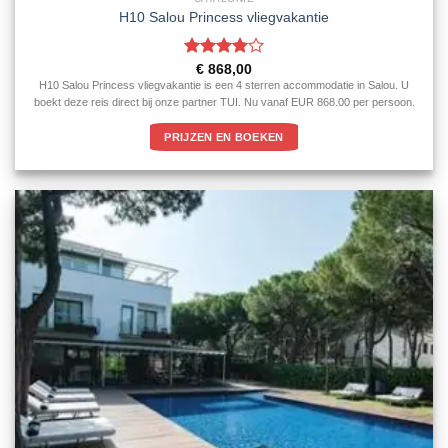
H10 Salou Princess vliegvakantie
Gewaardeerd
€
868,00
4
uit 5
H10 Salou Princess vliegvakantie is een 4 sterren accommodatie in Salou. U
boekt deze reis direct bij onze partner TUI. Nu vanaf EUR 868.00 per persoon.
PRIJZEN EN BOEKEN