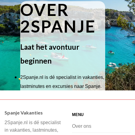
OVER
2SPANJE
Laat het avontuur
beginnen
2Spanje.nl is dé specialist in vakanties,
lastminutes en excursies naar Spanje.
Wij hebben een breed scala aan
accommodaties waaruit je kunt kiezen,
Spanje Vakanties
MENU
of je nu wilt relaxen op het strand,
2Spanje.nl is dé specialist
cultuur wilt ontdekken of avontuur zoekt
Over ons
in vakanties, lastminutes,
in de natuur.