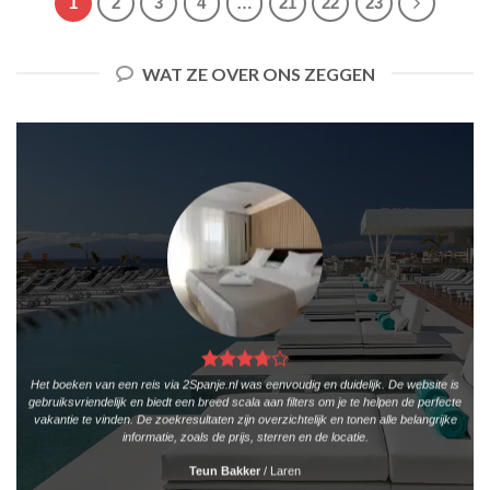
1
2
3
4
…
21
22
23
WAT ZE OVER ONS ZEGGEN
Het boeken van een reis via 2Spanje.nl was eenvoudig en duidelijk. De website is
gebruiksvriendelijk en biedt een breed scala aan filters om je te helpen de perfecte
vakantie te vinden. De zoekresultaten zijn overzichtelijk en tonen alle belangrijke
informatie, zoals de prijs, sterren en de locatie.
Teun Bakker
/
Laren