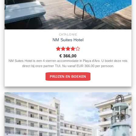
CATALONIE
NM Suites Hotel
Gewaardeerd
€
366,00
4
uit 5
NM Suites Hotel is een 4 sterren accommodatie in Playa d'Aro. U boekt deze reis
direct bij onze partner TUI. Nu vanaf EUR 366.00 per persoon.
PRIJZEN EN BOEKEN