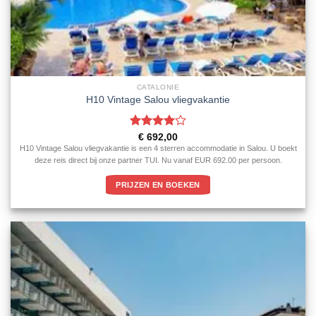
CATALONIE
H10 Vintage Salou vliegvakantie
Gewaardeerd
€
692,00
4
uit 5
H10 Vintage Salou vliegvakantie is een 4 sterren accommodatie in Salou. U boekt
deze reis direct bij onze partner TUI. Nu vanaf EUR 692.00 per persoon.
PRIJZEN EN BOEKEN