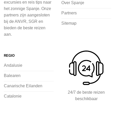
excursies en reis tips naar
Over Spanje
het zonnige Spanje. Onze
Bij 2Spanje.nl begint de voorpret al
Partners
partners zijn aangesloten
voordat je het vliegtuig instapt, door
bij de ANVR, SGR en
Sitemap
inspiratie op te doen over dit zonnige
bieden de beste reizen
land op 2Spanje.nl
aan.
Je kunt eenvoudig en veilig jouw
vliegvakantie zoeken en boeken bij
REGIO
2Spanje.nl, met een team dat altijd
Andalusie
klaarstaat om eventuele vragen te
beantwoorden en ervoor te zorgen dat
Balearen
jij met een gerust hart op vakantie kunt
Canarische Eilanden
gaan.
24/7 de beste reizen
Catalonie
beschikbaar
Specialist in vliegvakanties naar
Spanje
Breed scala aan