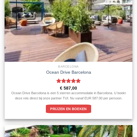
BARCELONA
Ocean Drive Barcelona
Gewaardeerd
€
587,00
5
uit 5
Ocean Drive Barcelona is een 5 sterren accommodatie in Barcelona. U boekt
deze reis direct bij onze partner TUI. Nu vanaf EUR 587.00 per persoon.
PRIJZEN EN BOEKEN