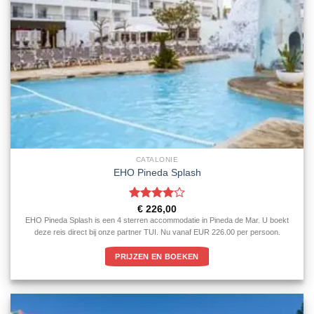
CATALONIE
EHO Pineda Splash
Gewaardeerd
€
226,00
4
uit 5
EHO Pineda Splash is een 4 sterren accommodatie in Pineda de Mar. U boekt
deze reis direct bij onze partner TUI. Nu vanaf EUR 226.00 per persoon.
PRIJZEN EN BOEKEN