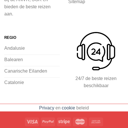
Sitemap
inspiratie op te doen over dit zonnige
bieden de beste reizen
land op 2Spanje.nl
aan.
Je kunt eenvoudig en veilig jouw
vliegvakantie zoeken en boeken bij
REGIO
2Spanje.nl, met een team dat altijd
Andalusie
klaarstaat om eventuele vragen te
beantwoorden en ervoor te zorgen dat
Balearen
jij met een gerust hart op vakantie kunt
Canarische Eilanden
gaan.
24/7 de beste reizen
Catalonie
beschikbaar
Specialist in vliegvakanties naar
Spanje
Breed scala aan
Privacy
en
cookie
beleid
accommodaties: resorts, hotels en
huizen
Voorpret met inspirerende
blogs, tips en ervaringen
Eenvoudig