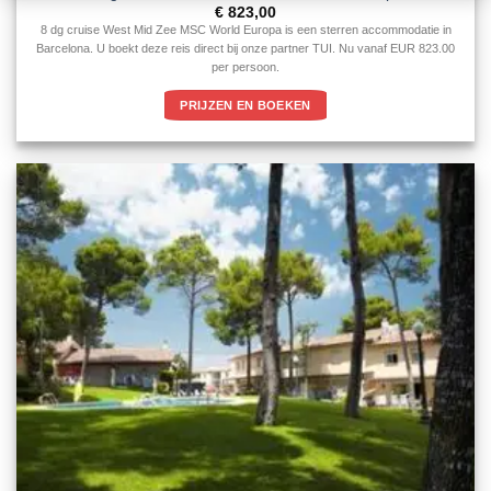
€
823,00
8 dg cruise West Mid Zee MSC World Europa is een sterren accommodatie in
Barcelona. U boekt deze reis direct bij onze partner TUI. Nu vanaf EUR 823.00
per persoon.
PRIJZEN EN BOEKEN