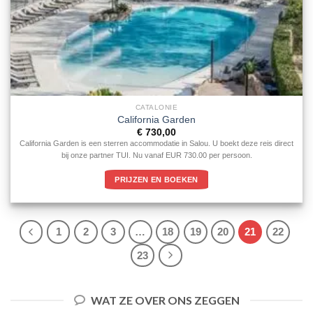
CATALONIE
California Garden
€
730,00
California Garden is een sterren accommodatie in Salou. U boekt deze reis direct
bij onze partner TUI. Nu vanaf EUR 730.00 per persoon.
PRIJZEN EN BOEKEN
1
2
3
…
18
19
20
21
22
23
WAT ZE OVER ONS ZEGGEN