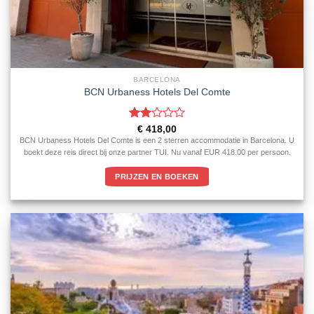
BARCELONA
BCN Urbaness Hotels Del Comte
Gewaardeerd
€
418,00
2
uit
BCN Urbaness Hotels Del Comte is een 2 sterren accommodatie in Barcelona. U
5
boekt deze reis direct bij onze partner TUI. Nu vanaf EUR 418.00 per persoon.
PRIJZEN EN BOEKEN