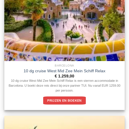
BARCELONA
10 dg cruise West Mid Zee Mein Schiff Relax
€
1.259,00
10 dg cruise West Mid Zee Mein Schiff Relax is een sterren accommodatie in
Barcelona. U boekt deze reis direct bij onze partner TUI. Nu vanaf EUR 1259.00
per persoon.
PRIJZEN EN BOEKEN