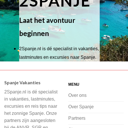
2SPANJE
Laat het avontuur
beginnen
2Spanje.nl is dé specialist in vakanties,
lastminutes en excursies naar Spanje.
Wij hebben een breed scala aan
accommodaties waaruit je kunt kiezen,
Spanje Vakanties
MENU
of je nu wilt relaxen op het strand,
2Spanje.nl is dé specialist
cultuur wilt ontdekken of avontuur zoekt
Over ons
in vakanties, lastminutes,
in de natuur.
excursies en reis tips naar
Over Spanje
het zonnige Spanje. Onze
Bij 2Spanje.nl begint de voorpret al
Partners
partners zijn aangesloten
voordat je het vliegtuig instapt, door
bij de ANVR, SGR en