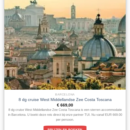
BARCELONA
8 dg cruise West Middellandse Zee Costa Toscana
€
669,00
8 dg cruise West Middellandse Zee Costa Toscana is een sterren accommodatie
in Barcelona. U boekt deze reis direct bij onze partner TUI. Nu vanaf EUR 669.00
per persoon.
PRIJZEN EN BOEKEN