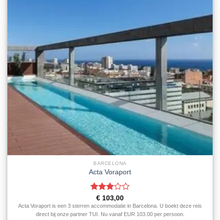
BARCELONA
Acta Voraport
Gewaardeerd
€
103,00
3
uit 5
Acta Voraport is een 3 sterren accommodatie in Barcelona. U boekt deze reis
direct bij onze partner TUI. Nu vanaf EUR 103.00 per persoon.