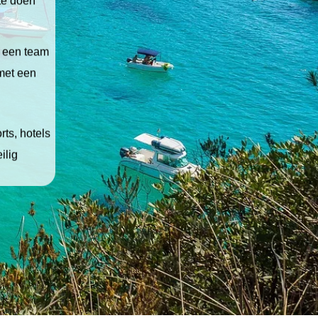
 te doen
t een team
 met een
ts, hotels
ilig