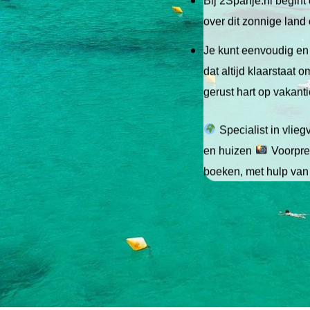
Bij 2Spanje.nl begint 
over dit zonnige land
Je kunt eenvoudig en 
dat altijd klaarstaat
gerust hart op vakant
Specialist in vlie
en huizen
Voorpret
boeken, met hulp van