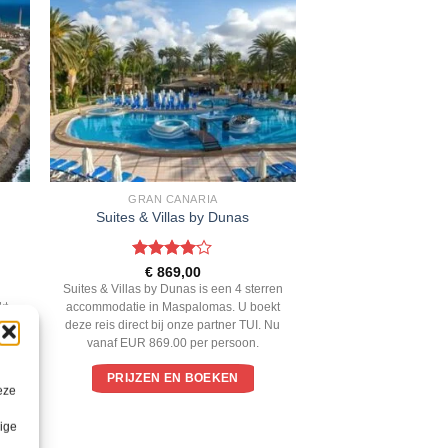
GRAN CANARIA
Suites & Villas by Dunas
Gewaardeerd
€
869,00
4
uit 5
Suites & Villas by Dunas is een 4 sterren
kt
accommodatie in Maspalomas. U boekt
 Nu
deze reis direct bij onze partner TUI. Nu
vanaf EUR 869.00 per persoon.
PRIJZEN EN BOEKEN
eze
lige