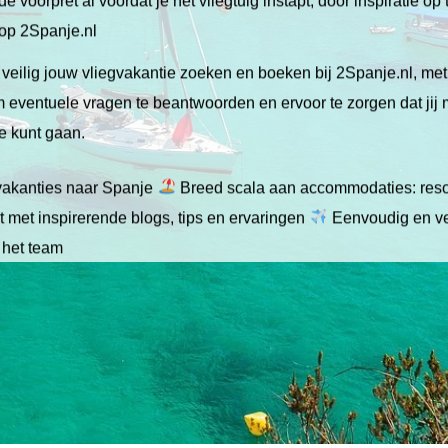
de voorpret al voordat je het vliegtuig instapt, door inspiratie op
 op 2Spanje.nl
veilig jouw vliegvakantie zoeken en boeken bij 2Spanje.nl, me
 om eventuele vragen te beantwoorden en ervoor te zorgen dat jij
ie kunt gaan.
gvakanties naar Spanje
Breed scala aan accommodaties: resor
 met inspirerende blogs, tips en ervaringen
Eenvoudig en ve
 het team