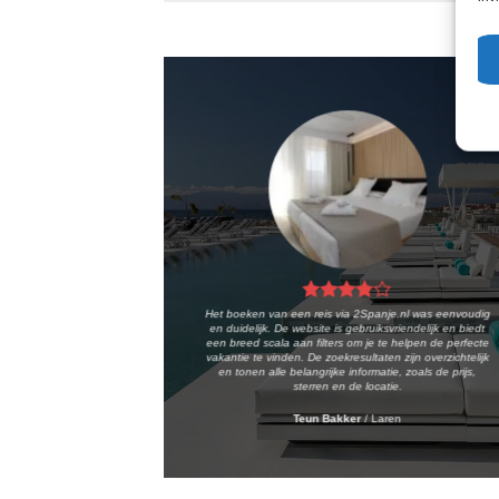
Het boeken van een reis via 2Spanje.nl was eenvoudig
en duidelijk. De website is gebruiksvriendelijk en biedt
een breed scala aan filters om je te helpen de perfecte
vakantie te vinden. De zoekresultaten zijn overzichtelijk
en tonen alle belangrijke informatie, zoals de prijs,
sterren en de locatie.
Teun Bakker
/
Laren