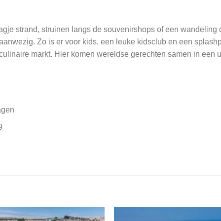
agje strand, struinen langs de souvenirshops of een wandeling d
is aanwezig. Zo is er voor kids, een leuke kidsclub en een splash
 culinaire markt. Hier komen wereldse gerechten samen in een uit
agen
9