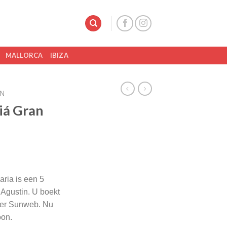
MALLORCA
IBIZA
IN
iá Gran
ria is een 5
Agustin. U boekt
tner Sunweb. Nu
oon.