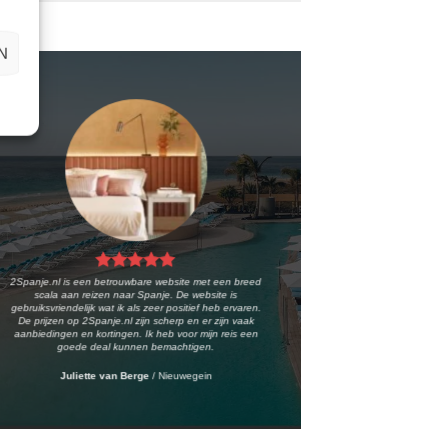
N
2Spanje.nl is een betrouwbare website met een breed
scala aan reizen naar Spanje. De website is
gebruiksvriendelijk wat ik als zeer positief heb ervaren.
De prijzen op 2Spanje.nl zijn scherp en er zijn vaak
aanbiedingen en kortingen. Ik heb voor mijn reis een
goede deal kunnen bemachtigen.
Juliette van Berge
/
Nieuwegein