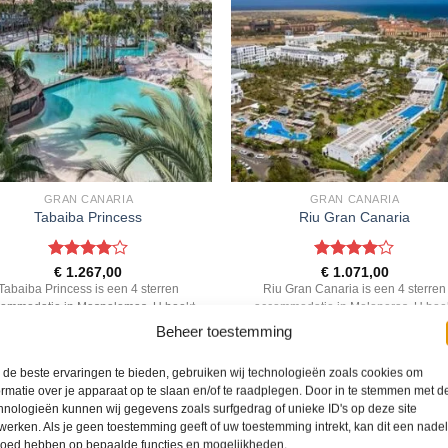
GRAN CANARIA
GRAN CANARIA
Tabaiba Princess
Riu Gran Canaria
Gewaardeerd
Gewaardeerd
€
1.267,00
€
1.071,00
4
uit 5
4
uit 5
Tabaiba Princess is een 4 sterren
Riu Gran Canaria is een 4 sterren
ommodatie in Maspalomas. U boekt
accommodatie in Meloneras. U boe
e reis direct bij onze partner TUI. Nu
deze reis direct bij onze partner TUI.
Beheer toestemming
vanaf EUR 1267.00 per persoon.
vanaf EUR 1071.00 per persoon.
de beste ervaringen te bieden, gebruiken wij technologieën zoals cookies om
PRIJZEN EN BOEKEN
PRIJZEN EN BOEKEN
ormatie over je apparaat op te slaan en/of te raadplegen. Door in te stemmen met d
hnologieën kunnen wij gegevens zoals surfgedrag of unieke ID's op deze site
werken. Als je geen toestemming geeft of uw toestemming intrekt, kan dit een nade
loed hebben op bepaalde functies en mogelijkheden.