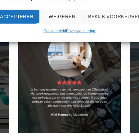
WAT ZE OVER ONS ZEGGEN
ACCEPTEREN
WEIGEREN
BEKIJK VOORKEURE
Cookiebeleid
Privacyverklaring
Ik ben erg tevreden over mijn ervaring met 2Spanje.nl.
Het boekingsproces was eenvoudig, de klantenservice
was behulpzaam en de prijs was scherp. Ik zou deze
website zeker aanbevelen aan anderen die op zoek
zijn naar een reis naar Spanje.
Kiki Kampen
/
Maastricht