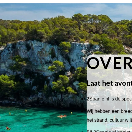
OVER
Laat het avon
2Spanje.nl is dé speci
Wij hebben een breed 
het strand, cultuur wi