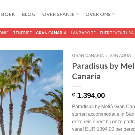
 BOEK
BLOG
OVER SPANJE
OVER ONS
ONIE
TENERIFE
GRAN CANARIA
LANZAROTE
FUERTEVENTURA
GRAN CANARIA
/
SAN AGUST
Paradisus by Mel
Canaria
1.394,00
€
Paradisus by Meliá Gran Cana
sterren accommodatie in San 
deze reis direct bij onze par
vanaf EUR 1394.00 per pers