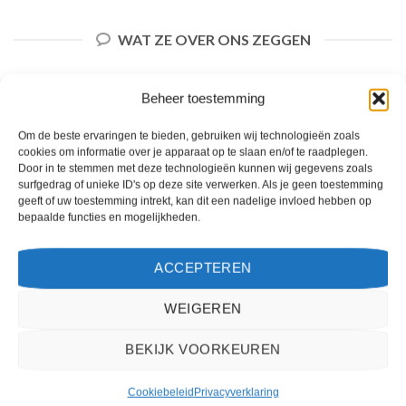
WAT ZE OVER ONS ZEGGEN
Beheer toestemming
Om de beste ervaringen te bieden, gebruiken wij technologieën zoals
cookies om informatie over je apparaat op te slaan en/of te raadplegen.
Door in te stemmen met deze technologieën kunnen wij gegevens zoals
surfgedrag of unieke ID's op deze site verwerken. Als je geen toestemming
geeft of uw toestemming intrekt, kan dit een nadelige invloed hebben op
bepaalde functies en mogelijkheden.
ACCEPTEREN
Het boeken van een reis via 2Spanje.nl was eenvoudig en duidelijk. De website is
WEIGEREN
gebruiksvriendelijk en biedt een breed scala aan filters om je te helpen de perfecte
vakantie te vinden. De zoekresultaten zijn overzichtelijk en tonen alle belangrijke
informatie, zoals de prijs, sterren en de locatie.
BEKIJK VOORKEUREN
Teun Bakker
/
Laren
Cookiebeleid
Privacyverklaring