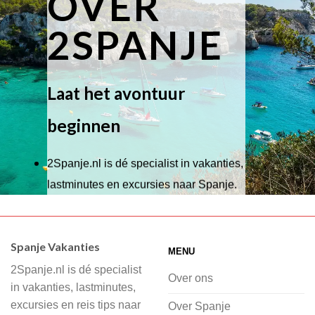
OVER
2SPANJE
Laat het avontuur
beginnen
2Spanje.nl is dé specialist in vakanties,
lastminutes en excursies naar Spanje.
Wij hebben een breed scala aan
accommodaties waaruit je kunt kiezen,
Spanje Vakanties
MENU
of je nu wilt relaxen op het strand,
2Spanje.nl is dé specialist
cultuur wilt ontdekken of avontuur zoekt
Over ons
in vakanties, lastminutes,
in de natuur.
excursies en reis tips naar
Over Spanje