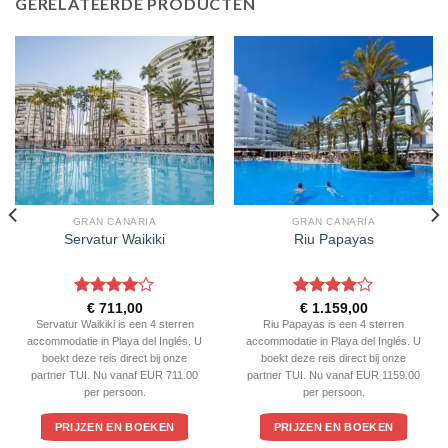
GERELATEERDE PRODUCTEN
GRAN CANARIA
GRAN CANARIA
Servatur Waikiki
Riu Papayas
Gewaardeerd
Gewaardeerd
€
711,00
€
1.159,00
4
uit 5
4
uit 5
Servatur Waikiki is een 4 sterren
Riu Papayas is een 4 sterren
accommodatie in Playa del Inglés. U
accommodatie in Playa del Inglés. U
boekt deze reis direct bij onze
boekt deze reis direct bij onze
partner TUI. Nu vanaf EUR 711.00
partner TUI. Nu vanaf EUR 1159.00
per persoon.
per persoon.
PRIJZEN EN BOEKEN
PRIJZEN EN BOEKEN