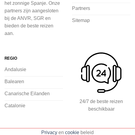
het zonnige Spanje. Onze
Bij 2Spanje.nl begint de voorpret al
Partners
partners zijn aangesloten
voordat je het vliegtuig instapt, door
bij de ANVR, SGR en
Sitemap
inspiratie op te doen over dit zonnige
bieden de beste reizen
land op 2Spanje.nl
aan.
Je kunt eenvoudig en veilig jouw
vliegvakantie zoeken en boeken bij
REGIO
2Spanje.nl, met een team dat altijd
Andalusie
klaarstaat om eventuele vragen te
beantwoorden en ervoor te zorgen dat
Balearen
jij met een gerust hart op vakantie kunt
Canarische Eilanden
gaan.
24/7 de beste reizen
Catalonie
beschikbaar
Specialist in vliegvakanties naar
Spanje
Breed scala aan
Privacy
en
cookie
beleid
accommodaties: resorts, hotels en