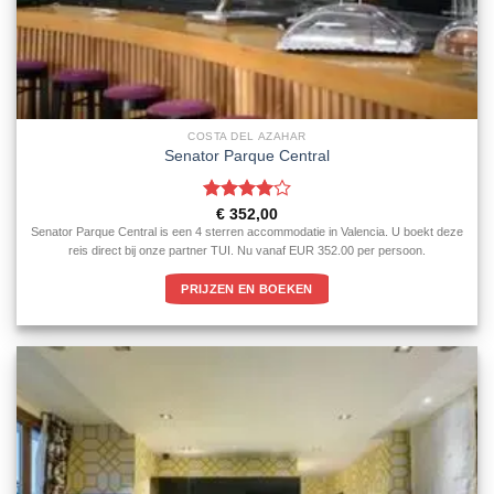
COSTA DEL AZAHAR
Senator Parque Central
Gewaardeerd
€
352,00
4
uit 5
Senator Parque Central is een 4 sterren accommodatie in Valencia. U boekt deze
reis direct bij onze partner TUI. Nu vanaf EUR 352.00 per persoon.
PRIJZEN EN BOEKEN