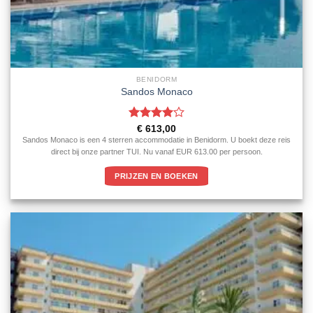
BENIDORM
Sandos Monaco
Gewaardeerd
€
613,00
4
uit 5
Sandos Monaco is een 4 sterren accommodatie in Benidorm. U boekt deze reis
direct bij onze partner TUI. Nu vanaf EUR 613.00 per persoon.
PRIJZEN EN BOEKEN