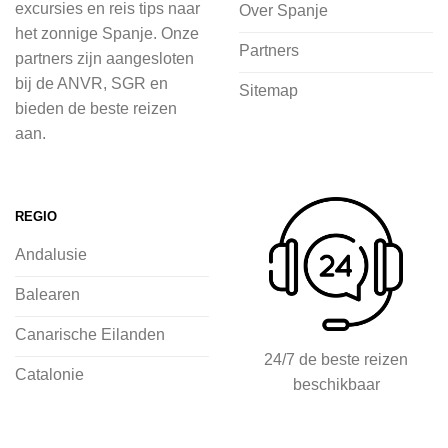
excursies en reis tips naar
Over Spanje
het zonnige Spanje. Onze
Bij 2Spanje.nl begint de voorpret al
Partners
partners zijn aangesloten
voordat je het vliegtuig instapt, door
bij de ANVR, SGR en
Sitemap
inspiratie op te doen over dit zonnige
bieden de beste reizen
land op 2Spanje.nl
aan.
Je kunt eenvoudig en veilig jouw
vliegvakantie zoeken en boeken bij
REGIO
2Spanje.nl, met een team dat altijd
Andalusie
klaarstaat om eventuele vragen te
beantwoorden en ervoor te zorgen dat
Balearen
jij met een gerust hart op vakantie kunt
Canarische Eilanden
gaan.
24/7 de beste reizen
Catalonie
beschikbaar
Specialist in vliegvakanties naar
Spanje
Breed scala aan