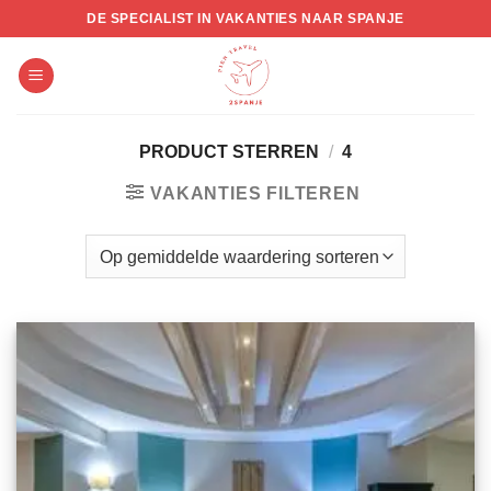
Skip
DE SPECIALIST IN VAKANTIES NAAR SPANJE
to
content
PRODUCT STERREN
/
4
VAKANTIES FILTEREN