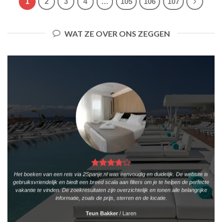
1
2
3
4
…
105
106
107
WAT ZE OVER ONS ZEGGEN
Het boeken van een reis via 2Spanje.nl was eenvoudig en duidelijk. De website is
gebruiksvriendelijk en biedt een breed scala aan filters om je te helpen de perfecte
vakantie te vinden. De zoekresultaten zijn overzichtelijk en tonen alle belangrijke
informatie, zoals de prijs, sterren en de locatie.
Teun Bakker
/
Laren