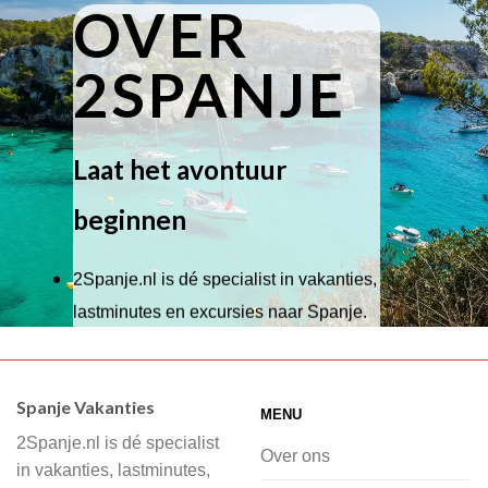
OVER
2SPANJE
Laat het avontuur
beginnen
2Spanje.nl is dé specialist in vakanties,
lastminutes en excursies naar Spanje.
Wij hebben een breed scala aan
accommodaties waaruit je kunt kiezen,
Spanje Vakanties
MENU
of je nu wilt relaxen op het strand,
2Spanje.nl is dé specialist
cultuur wilt ontdekken of avontuur zoekt
Over ons
in vakanties, lastminutes,
in de natuur.