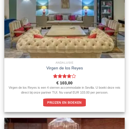
ANDALUSIE
Virgen de los Reyes
Gewaardeerd
€
103,00
4
uit 5
Virgen de los Reyes is een 4 sterren accommodatie in Sevilla. U boekt deze reis
direct bij onze partner TUI. Nu vanaf EUR 103.00 per persoon.
PRIJZEN EN BOEKEN