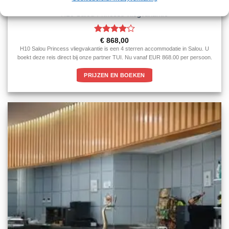
CATALONIE
H10 Salou Princess vliegvakantie
Gewaardeerd
€
868,00
4
uit 5
H10 Salou Princess vliegvakantie is een 4 sterren accommodatie in Salou. U
boekt deze reis direct bij onze partner TUI. Nu vanaf EUR 868.00 per persoon.
PRIJZEN EN BOEKEN