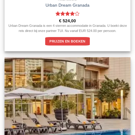
Urban Dream Granada
Gewaardeerd
€
524,00
4
uit 5
Urban Dream Granada is een 4 sterren accommodatie in Granada. U boekt deze
reis direct bij onze partner TUI. Nu vanaf EUR 524.00 per persoon.
PRIJZEN EN BOEKEN