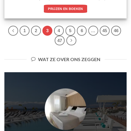
PRIJZEN EN BOEKEN
1
2
3
4
5
6
…
45
46
47
WAT ZE OVER ONS ZEGGEN