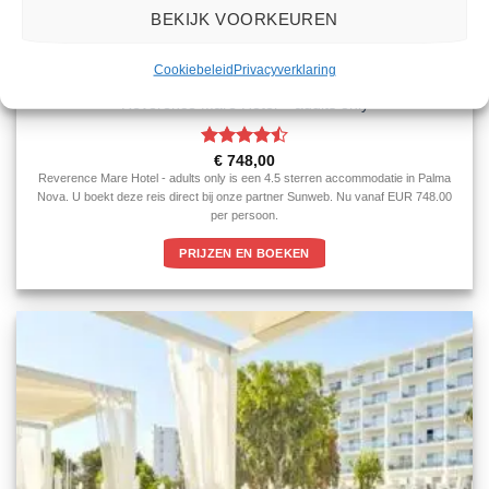
BEKIJK VOORKEUREN
Cookiebeleid
Privacyverklaring
MALLORCA
Reverence Mare Hotel – adults only
Gewaardeerd
€
748,00
4.5
uit 5
Reverence Mare Hotel - adults only is een 4.5 sterren accommodatie in Palma
Nova. U boekt deze reis direct bij onze partner Sunweb. Nu vanaf EUR 748.00
per persoon.
PRIJZEN EN BOEKEN