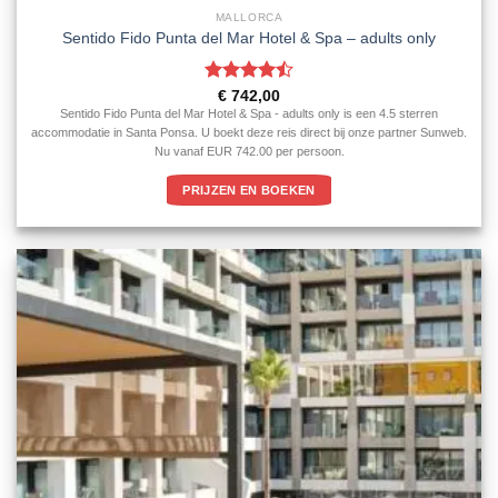
MALLORCA
Sentido Fido Punta del Mar Hotel & Spa – adults only
Gewaardeerd
€
742,00
4.5
uit 5
Sentido Fido Punta del Mar Hotel & Spa - adults only is een 4.5 sterren
accommodatie in Santa Ponsa. U boekt deze reis direct bij onze partner Sunweb.
Nu vanaf EUR 742.00 per persoon.
PRIJZEN EN BOEKEN