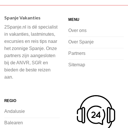
Wij hebben een breed scala aan
accommodaties waaruit je kunt kiezen,
Spanje Vakanties
MENU
of je nu wilt relaxen op het strand,
2Spanje.nl is dé specialist
cultuur wilt ontdekken of avontuur zoekt
Over ons
in vakanties, lastminutes,
in de natuur.
excursies en reis tips naar
Over Spanje
het zonnige Spanje. Onze
Bij 2Spanje.nl begint de voorpret al
Partners
partners zijn aangesloten
voordat je het vliegtuig instapt, door
bij de ANVR, SGR en
Sitemap
inspiratie op te doen over dit zonnige
bieden de beste reizen
land op 2Spanje.nl
aan.
Je kunt eenvoudig en veilig jouw
vliegvakantie zoeken en boeken bij
REGIO
2Spanje.nl, met een team dat altijd
Andalusie
klaarstaat om eventuele vragen te
beantwoorden en ervoor te zorgen dat
Balearen