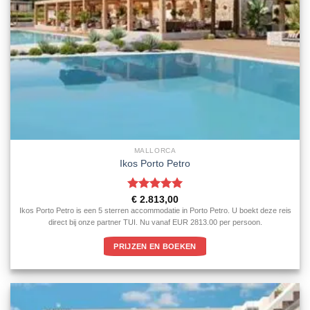
MALLORCA
Ikos Porto Petro
Gewaardeerd
€
2.813,00
5
uit 5
Ikos Porto Petro is een 5 sterren accommodatie in Porto Petro. U boekt deze reis
direct bij onze partner TUI. Nu vanaf EUR 2813.00 per persoon.
PRIJZEN EN BOEKEN