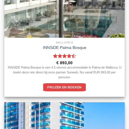
MALLORCA
INNSiDE Palma Bosque
Gewaardeerd
€
893,00
4.5
uit 5
INNSiDE Palma Bosque is een 4.5 sterren accommodatie in Palma de Mallorca. U
boekt deze reis direct bij onze partner Sunweb. Nu vanaf EUR 893.00 per
persoon.
PRIJZEN EN BOEKEN