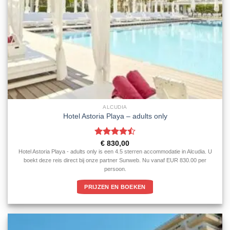
ALCUDIA
Hotel Astoria Playa – adults only
Gewaardeerd
€
830,00
4.5
uit 5
Hotel Astoria Playa - adults only is een 4.5 sterren accommodatie in Alcudia. U
boekt deze reis direct bij onze partner Sunweb. Nu vanaf EUR 830.00 per
persoon.
PRIJZEN EN BOEKEN