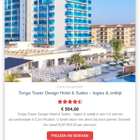
CA'N PICAFORT
Tonga Tower Design Hotel & Suites – logies & ontbijt
Gewaardeerd
€
554,00
4.5
uit 5
Tonga Tower Design Hotel & Suites - logies & ontbijt is een 4.5 sterren
accommodatie in Ca'n Picafort. U boekt deze reis direct bij onze partner Sunweb.
Nu vanaf EUR 554.00 per persoon.
PRIJZEN EN BOEKEN