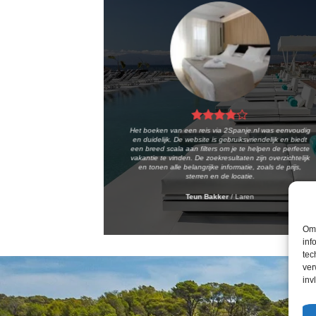
Het boeken van een reis via 2Spanje.nl was eenvoudig
en duidelijk. De website is gebruiksvriendelijk en biedt
een breed scala aan filters om je te helpen de perfecte
vakantie te vinden. De zoekresultaten zijn overzichtelijk
en tonen alle belangrijke informatie, zoals de prijs,
sterren en de locatie.
Teun Bakker
/
Laren
Om 
inf
tec
ver
inv