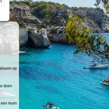
N
relaxen op
 te doen
t een team