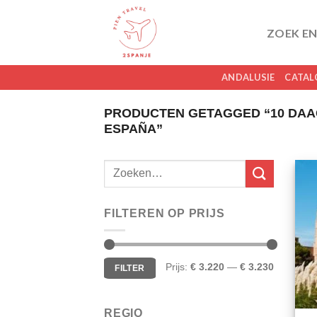
Skip
to
ZOEK EN
content
ANDALUSIE
CATAL
PRODUCTEN GETAGGED “10 DAAGS
ESPAÑA”
FILTEREN OP PRIJS
Min.
Max.
Prijs:
€ 3.220
—
€ 3.230
FILTER
prijs
prijs
REGIO