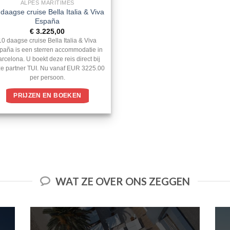
ALPES MARITIMES
daagse cruise Bella Italia & Viva
España
€
3.225,00
10 daagse cruise Bella Italia & Viva
paña is een sterren accommodatie in
rcelona. U boekt deze reis direct bij
e partner TUI. Nu vanaf EUR 3225.00
per persoon.
PRIJZEN EN BOEKEN
WAT ZE OVER ONS ZEGGEN