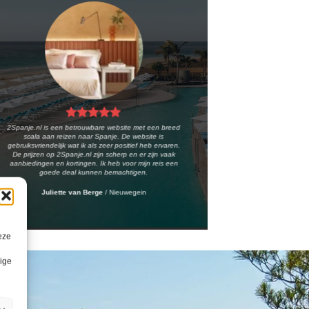
2Spanje.nl is een betrouwbare website met een breed
scala aan reizen naar Spanje. De website is
gebruiksvriendelijk wat ik als zeer positief heb ervaren.
De prijzen op 2Spanje.nl zijn scherp en er zijn vaak
aanbiedingen en kortingen. Ik heb voor mijn reis een
goede deal kunnen bemachtigen.
Juliette van Berge
/
Nieuwegein
eze
lige