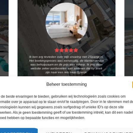
Ik ben erg tevreden over mijn ervaring met 2Spanje.nl.
Het boekingsproces was eenvoudig, de klantenservice
was behulpzaam en de prijs was scherp. Ik zou deze
website zeker aanbevelen aan anderen die op zoek
zijn naar een reis naar Spanje.
Kiki Kampen
/
Maastricht
Beheer toestemming
de beste ervaringen te bieden, gebruiken wij technologieën zoals cookies om
ormatie over je apparaat op te slaan en/of te raadplegen. Door in te stemmen met d
hnologieën kunnen wij gegevens zoals surfgedrag of unieke ID's op deze site
werken. Als je geen toestemming geeft of uw toestemming intrekt, kan dit een nade
loed hebben op bepaalde functies en mogelijkheden.