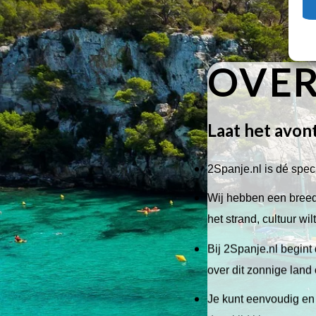
OVER
Laat het avon
2Spanje.nl is dé speci
Wij hebben een breed 
het strand, cultuur wi
Bij 2Spanje.nl begint 
over dit zonnige land
Je kunt eenvoudig en 