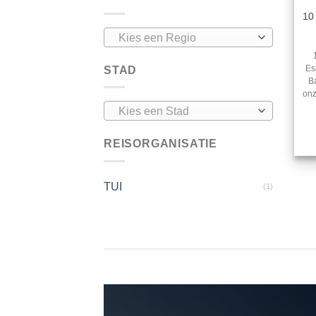
10 
Kies een Regio
Es
STAD
Ba
onz
Kies een Stad
REISORGANISATIE
TUI
(1)