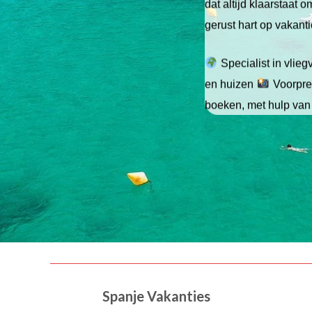
dat altijd klaarstaat
gerust hart op vakant
Specialist in vlie
en huizen
Voorpret
boeken, met hulp van
Spanje Vakanties