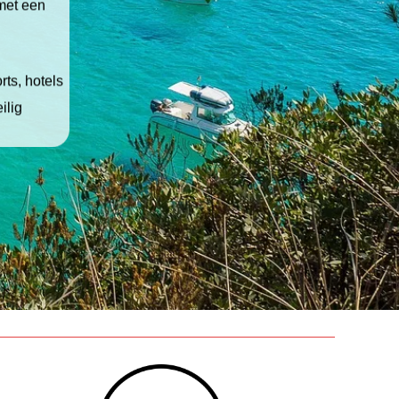
 met een
ts, hotels
ilig