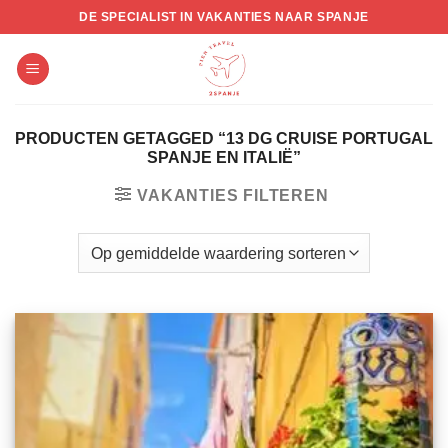
Skip
DE SPECIALIST IN VAKANTIES NAAR SPANJE
to
content
PRODUCTEN GETAGGED “13 DG CRUISE PORTUGAL
SPANJE EN ITALIË”
VAKANTIES FILTEREN