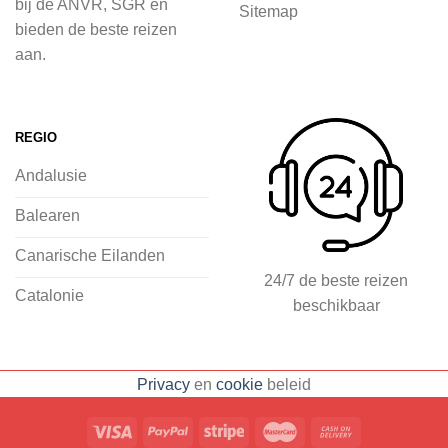
bij de ANVR, SGR en
Sitemap
inspiratie op te doen over dit zonnige
bieden de beste reizen
land op 2Spanje.nl
aan.
Je kunt eenvoudig en veilig jouw
vliegvakantie zoeken en boeken bij
REGIO
2Spanje.nl, met een team dat altijd
Andalusie
klaarstaat om eventuele vragen te
beantwoorden en ervoor te zorgen dat
Balearen
jij met een gerust hart op vakantie kunt
Canarische Eilanden
gaan.
24/7 de beste reizen
Catalonie
beschikbaar
Specialist in vliegvakanties naar
Spanje
Breed scala aan
Privacy
en
cookie
beleid
accommodaties: resorts, hotels en
huizen
Voorpret met inspirerende
blogs, tips en ervaringen
Eenvoudig