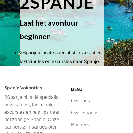
2SPANJE
Laat het avontuur
beginnen
2Spanje.nl is dé specialist in vakanties,
lastminutes en excursies naar Spanje.
Wij hebben een breed scala aan
accommodaties waaruit je kunt kiezen,
Spanje Vakanties
MENU
of je nu wilt relaxen op het strand,
2Spanje.nl is dé specialist
cultuur wilt ontdekken of avontuur zoekt
Over ons
in vakanties, lastminutes,
in de natuur.
excursies en reis tips naar
Over Spanje
het zonnige Spanje. Onze
Bij 2Spanje.nl begint de voorpret al
Partners
partners zijn aangesloten
voordat je het vliegtuig instapt, door