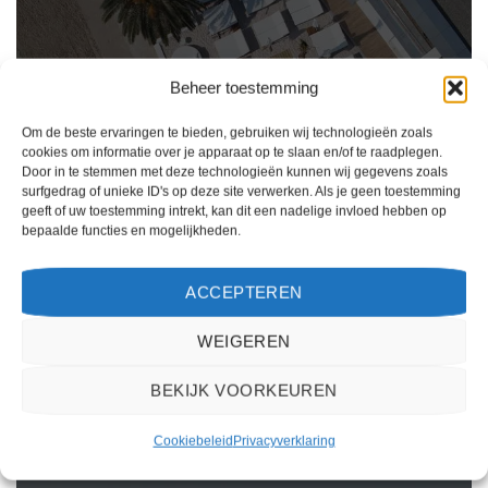
Beheer toestemming
Om de beste ervaringen te bieden, gebruiken wij technologieën zoals
cookies om informatie over je apparaat op te slaan en/of te raadplegen.
Door in te stemmen met deze technologieën kunnen wij gegevens zoals
surfgedrag of unieke ID's op deze site verwerken. Als je geen toestemming
geeft of uw toestemming intrekt, kan dit een nadelige invloed hebben op
bepaalde functies en mogelijkheden.
Ik ben erg tevreden over mijn ervaring met 2Spanje.nl. Het boekingsproces was
eenvoudig, de klantenservice was behulpzaam en de prijs was scherp. Ik zou deze
ACCEPTEREN
website zeker aanbevelen aan anderen die op zoek zijn naar een reis naar Spanje.
Kiki Kampen
/
Maastricht
WEIGEREN
BEKIJK VOORKEUREN
Cookiebeleid
Privacyverklaring