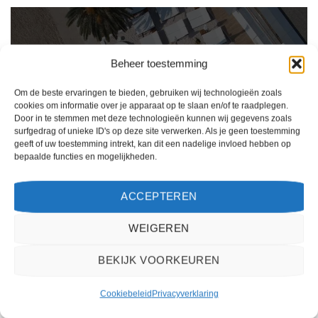
Beheer toestemming
Om de beste ervaringen te bieden, gebruiken wij technologieën zoals
cookies om informatie over je apparaat op te slaan en/of te raadplegen.
Door in te stemmen met deze technologieën kunnen wij gegevens zoals
surfgedrag of unieke ID's op deze site verwerken. Als je geen toestemming
geeft of uw toestemming intrekt, kan dit een nadelige invloed hebben op
bepaalde functies en mogelijkheden.
Ik ben erg tevreden over mijn ervaring met 2Spanje.nl. Het boekingsproces was
eenvoudig, de klantenservice was behulpzaam en de prijs was scherp. Ik zou deze
ACCEPTEREN
website zeker aanbevelen aan anderen die op zoek zijn naar een reis naar Spanje.
WEIGEREN
Kiki Kampen
/
Maastricht
BEKIJK VOORKEUREN
Cookiebeleid
Privacyverklaring