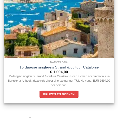
BARCELONA
15 daagse singlereis Strand & cultuur Catalonië
€
1.694,00
15 daagse singlereis Strand & cultuur Catalonië is een sterren accommodatie in
Barcelona. U boekt deze reis direct bij onze partner TUI. Nu vanaf EUR 1694.00
per persoon.
PRIJZEN EN BOEKEN