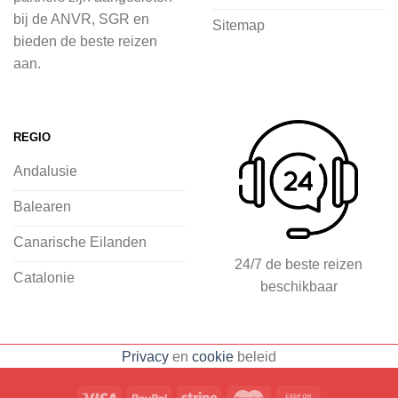
voordat je het vliegtuig instapt, door
bij de ANVR, SGR en
Sitemap
inspiratie op te doen over dit zonnige
bieden de beste reizen
land op 2Spanje.nl
aan.
Je kunt eenvoudig en veilig jouw
vliegvakantie zoeken en boeken bij
REGIO
2Spanje.nl, met een team dat altijd
Andalusie
klaarstaat om eventuele vragen te
beantwoorden en ervoor te zorgen dat
Balearen
jij met een gerust hart op vakantie kunt
Canarische Eilanden
gaan.
24/7 de beste reizen
Catalonie
beschikbaar
Specialist in vliegvakanties naar
Spanje
Breed scala aan
Privacy
en
cookie
beleid
accommodaties: resorts, hotels en
huizen
Voorpret met inspirerende