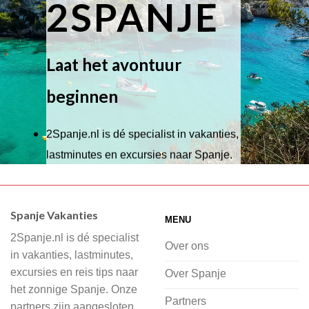
2SPANJE
Laat het avontuur
beginnen
2Spanje.nl is dé specialist in vakanties,
lastminutes en excursies naar Spanje.
Wij hebben een breed scala aan
accommodaties waaruit je kunt kiezen,
Spanje Vakanties
MENU
of je nu wilt relaxen op het strand,
2Spanje.nl is dé specialist
cultuur wilt ontdekken of avontuur zoekt
Over ons
in vakanties, lastminutes,
in de natuur.
excursies en reis tips naar
Over Spanje
het zonnige Spanje. Onze
Bij 2Spanje.nl begint de voorpret al
Partners
partners zijn aangesloten