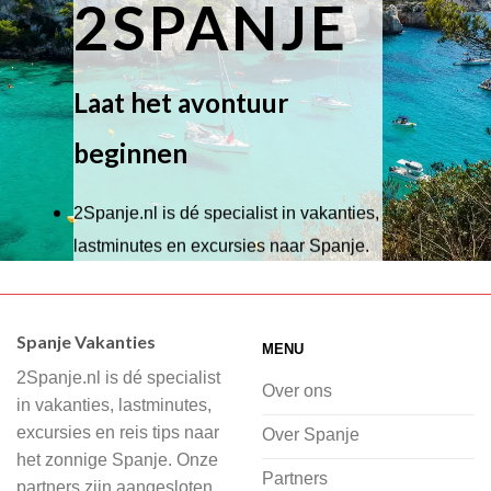
2SPANJE
Laat het avontuur
beginnen
2Spanje.nl is dé specialist in vakanties,
lastminutes en excursies naar Spanje.
Wij hebben een breed scala aan
accommodaties waaruit je kunt kiezen,
Spanje Vakanties
MENU
of je nu wilt relaxen op het strand,
2Spanje.nl is dé specialist
cultuur wilt ontdekken of avontuur zoekt
Over ons
in vakanties, lastminutes,
in de natuur.
excursies en reis tips naar
Over Spanje
het zonnige Spanje. Onze
Bij 2Spanje.nl begint de voorpret al
Partners
partners zijn aangesloten