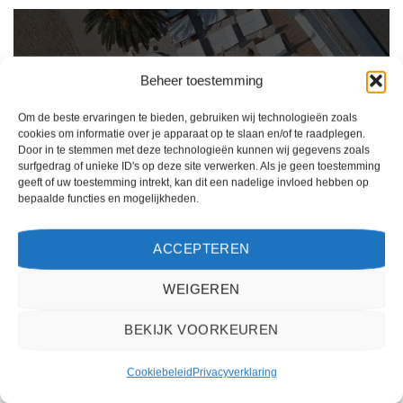
Beheer toestemming
Om de beste ervaringen te bieden, gebruiken wij technologieën zoals
cookies om informatie over je apparaat op te slaan en/of te raadplegen.
Door in te stemmen met deze technologieën kunnen wij gegevens zoals
surfgedrag of unieke ID's op deze site verwerken. Als je geen toestemming
geeft of uw toestemming intrekt, kan dit een nadelige invloed hebben op
bepaalde functies en mogelijkheden.
Ik ben erg tevreden over mijn ervaring met 2Spanje.nl. Het boekingsproces was
eenvoudig, de klantenservice was behulpzaam en de prijs was scherp. Ik zou deze
ACCEPTEREN
website zeker aanbevelen aan anderen die op zoek zijn naar een reis naar Spanje.
WEIGEREN
Kiki Kampen
/
Maastricht
BEKIJK VOORKEUREN
Cookiebeleid
Privacyverklaring