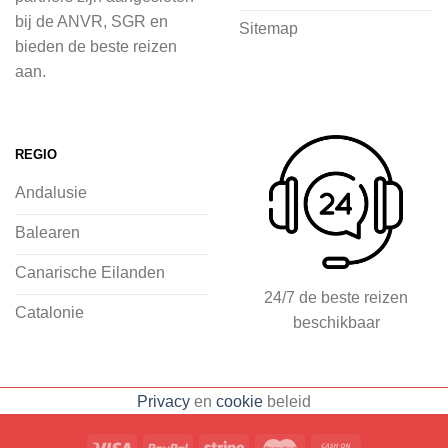
voordat je het vliegtuig instapt, door
bij de ANVR, SGR en
Sitemap
inspiratie op te doen over dit zonnige
bieden de beste reizen
land op 2Spanje.nl
aan.
Je kunt eenvoudig en veilig jouw
vliegvakantie zoeken en boeken bij
REGIO
2Spanje.nl, met een team dat altijd
Andalusie
klaarstaat om eventuele vragen te
beantwoorden en ervoor te zorgen dat
Balearen
jij met een gerust hart op vakantie kunt
Canarische Eilanden
gaan.
24/7 de beste reizen
Catalonie
beschikbaar
Specialist in vliegvakanties naar
Spanje
Breed scala aan
Privacy
en
cookie
beleid
accommodaties: resorts, hotels en
huizen
Voorpret met inspirerende