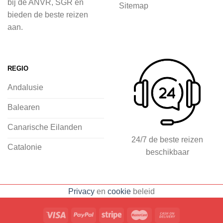
bij de ANVR, SGR en
Sitemap
inspiratie op te doen over dit zonnige
bieden de beste reizen
land op 2Spanje.nl
aan.
Je kunt eenvoudig en veilig jouw
vliegvakantie zoeken en boeken bij
REGIO
2Spanje.nl, met een team dat altijd
Andalusie
klaarstaat om eventuele vragen te
beantwoorden en ervoor te zorgen dat
Balearen
jij met een gerust hart op vakantie kunt
Canarische Eilanden
gaan.
24/7 de beste reizen
Catalonie
beschikbaar
Specialist in vliegvakanties naar
Spanje
Breed scala aan
Privacy
en
cookie
beleid
accommodaties: resorts, hotels en
huizen
Voorpret met inspirerende
blogs, tips en ervaringen
Eenvoudig