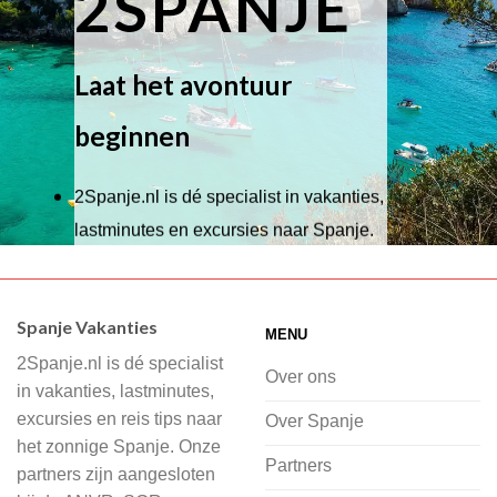
2SPANJE
Laat het avontuur
beginnen
2Spanje.nl is dé specialist in vakanties,
lastminutes en excursies naar Spanje.
Wij hebben een breed scala aan
accommodaties waaruit je kunt kiezen,
Spanje Vakanties
MENU
of je nu wilt relaxen op het strand,
2Spanje.nl is dé specialist
cultuur wilt ontdekken of avontuur zoekt
Over ons
in vakanties, lastminutes,
in de natuur.
excursies en reis tips naar
Over Spanje
het zonnige Spanje. Onze
Bij 2Spanje.nl begint de voorpret al
Partners
partners zijn aangesloten
voordat je het vliegtuig instapt, door