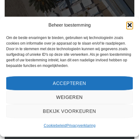
Beheer toestemming
Om de beste ervaringen te bieden, gebruiken wij technologieën zoals
cookies om informatie over je apparaat op te slaan en/of te raadplegen.
Door in te stemmen met deze technologieën kunnen wij gegevens zoals
surfgedrag of unieke ID's op deze site verwerken. Als je geen toestemming
geeft of uw toestemming intrekt, kan dit een nadelige invloed hebben op
bepaalde functies en mogelijkheden.
Ik ben erg tevreden over mijn ervaring met 2Spanje.nl. Het boekingsproces was
eenvoudig, de klantenservice was behulpzaam en de prijs was scherp. Ik zou deze
ACCEPTEREN
website zeker aanbevelen aan anderen die op zoek zijn naar een reis naar Spanje.
Kiki Kampen
/
Maastricht
WEIGEREN
BEKIJK VOORKEUREN
Cookiebeleid
Privacyverklaring