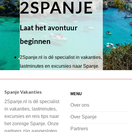
2SPANJE
Laat het avontuur
beginnen
2Spanje.nl is dé specialist in vakanties,
lastminutes en excursies naar Spanje.
Wij hebben een breed scala aan
accommodaties waaruit je kunt kiezen,
Spanje Vakanties
MENU
of je nu wilt relaxen op het strand,
2Spanje.nl is dé specialist
cultuur wilt ontdekken of avontuur zoekt
Over ons
in vakanties, lastminutes,
in de natuur.
excursies en reis tips naar
Over Spanje
het zonnige Spanje. Onze
Bij 2Spanje.nl begint de voorpret al
Partners
partners zijn aangesloten