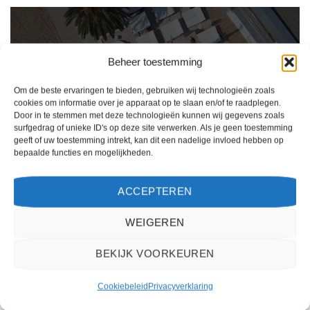
Beheer toestemming
Om de beste ervaringen te bieden, gebruiken wij technologieën zoals
cookies om informatie over je apparaat op te slaan en/of te raadplegen.
Door in te stemmen met deze technologieën kunnen wij gegevens zoals
surfgedrag of unieke ID's op deze site verwerken. Als je geen toestemming
geeft of uw toestemming intrekt, kan dit een nadelige invloed hebben op
bepaalde functies en mogelijkheden.
Ik ben erg tevreden over mijn ervaring met 2Spanje.nl. Het boekingsproces was
eenvoudig, de klantenservice was behulpzaam en de prijs was scherp. Ik zou deze
ACCEPTEREN
website zeker aanbevelen aan anderen die op zoek zijn naar een reis naar Spanje.
WEIGEREN
Kiki Kampen
/
Maastricht
BEKIJK VOORKEUREN
Cookiebeleid
Privacyverklaring