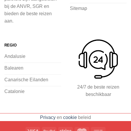
voordat je het vliegtuig instapt, door
bij de ANVR, SGR en
Sitemap
inspiratie op te doen over dit zonnige
bieden de beste reizen
land op 2Spanje.nl
aan.
Je kunt eenvoudig en veilig jouw
vliegvakantie zoeken en boeken bij
REGIO
2Spanje.nl, met een team dat altijd
Andalusie
klaarstaat om eventuele vragen te
beantwoorden en ervoor te zorgen dat
Balearen
jij met een gerust hart op vakantie kunt
Canarische Eilanden
gaan.
24/7 de beste reizen
Catalonie
beschikbaar
Specialist in vliegvakanties naar
Spanje
Breed scala aan
Privacy
en
cookie
beleid
accommodaties: resorts, hotels en
huizen
Voorpret met inspirerende