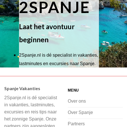
2SPANJE
Laat het avontuur
beginnen
2Spanje.nl is dé specialist in vakanties,
lastminutes en excursies naar Spanje.
Wij hebben een breed scala aan
accommodaties waaruit je kunt kiezen,
Spanje Vakanties
MENU
of je nu wilt relaxen op het strand,
2Spanje.nl is dé specialist
cultuur wilt ontdekken of avontuur zoekt
Over ons
in vakanties, lastminutes,
in de natuur.
excursies en reis tips naar
Over Spanje
het zonnige Spanje. Onze
Bij 2Spanje.nl begint de voorpret al
Partners
partners zijn aangesloten