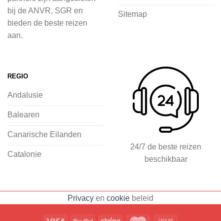
voordat je het vliegtuig instapt, door
bij de ANVR, SGR en
Sitemap
inspiratie op te doen over dit zonnige
bieden de beste reizen
land op 2Spanje.nl
aan.
Je kunt eenvoudig en veilig jouw
vliegvakantie zoeken en boeken bij
REGIO
2Spanje.nl, met een team dat altijd
Andalusie
klaarstaat om eventuele vragen te
beantwoorden en ervoor te zorgen dat
Balearen
jij met een gerust hart op vakantie kunt
Canarische Eilanden
gaan.
24/7 de beste reizen
Catalonie
beschikbaar
Specialist in vliegvakanties naar
Spanje
Breed scala aan
Privacy
en
cookie
beleid
accommodaties: resorts, hotels en
huizen
Voorpret met inspirerende