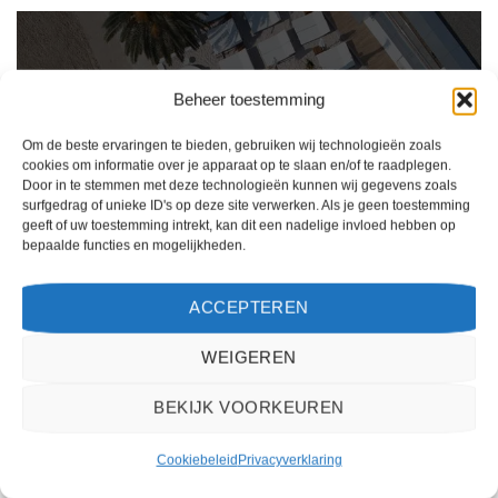
Beheer toestemming
Om de beste ervaringen te bieden, gebruiken wij technologieën zoals
cookies om informatie over je apparaat op te slaan en/of te raadplegen.
Door in te stemmen met deze technologieën kunnen wij gegevens zoals
surfgedrag of unieke ID's op deze site verwerken. Als je geen toestemming
geeft of uw toestemming intrekt, kan dit een nadelige invloed hebben op
bepaalde functies en mogelijkheden.
Ik ben erg tevreden over mijn ervaring met 2Spanje.nl. Het boekingsproces was
eenvoudig, de klantenservice was behulpzaam en de prijs was scherp. Ik zou deze
ACCEPTEREN
website zeker aanbevelen aan anderen die op zoek zijn naar een reis naar Spanje.
WEIGEREN
Kiki Kampen
/
Maastricht
BEKIJK VOORKEUREN
Cookiebeleid
Privacyverklaring