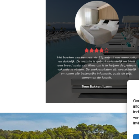
Het boeken van een reis via 2Spanje.nl was eenvoudig
en duidelijk. De website is gebruiksvriendelijk en biedt
een breed scala aan filters om je te helpen de perfecte
vakantie te vinden. De zoekresultaten zijn overzichtelijk
en tonen alle belangrijke informatie, zoals de prijs,
sterren en de locatie.
Teun Bakker
/
Laren
Om 
inf
tec
ver
inv