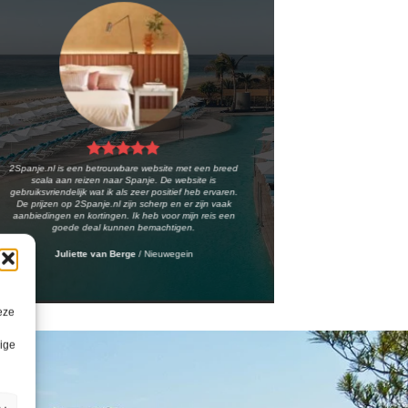
2Spanje.nl is een betrouwbare website met een breed
scala aan reizen naar Spanje. De website is
gebruiksvriendelijk wat ik als zeer positief heb ervaren.
De prijzen op 2Spanje.nl zijn scherp en er zijn vaak
aanbiedingen en kortingen. Ik heb voor mijn reis een
goede deal kunnen bemachtigen.
Juliette van Berge
/
Nieuwegein
eze
lige