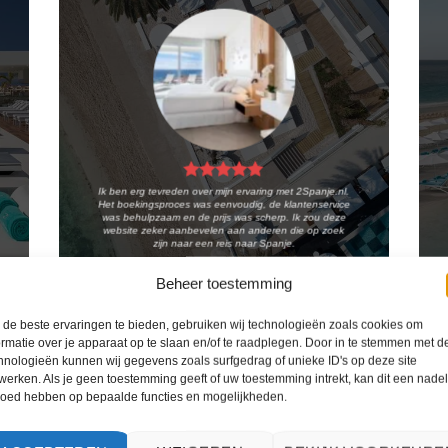
Ik ben erg tevreden over mijn ervaring met 2Spanje.nl.
Het boekingsproces was eenvoudig, de klantenservice
was behulpzaam en de prijs was scherp. Ik zou deze
website zeker aanbevelen aan anderen die op zoek
zijn naar een reis naar Spanje.
Kiki Kampen
/
Maastricht
Beheer toestemming
de beste ervaringen te bieden, gebruiken wij technologieën zoals cookies om
ormatie over je apparaat op te slaan en/of te raadplegen. Door in te stemmen met d
hnologieën kunnen wij gegevens zoals surfgedrag of unieke ID's op deze site
werken. Als je geen toestemming geeft of uw toestemming intrekt, kan dit een nade
loed hebben op bepaalde functies en mogelijkheden.