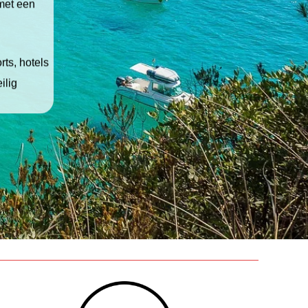
 met een
ts, hotels
ilig