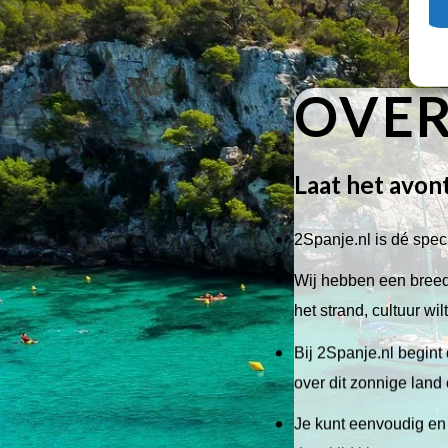
OVER
Laat het avon
2Spanje.nl is dé speci
Wij hebben een breed 
het strand, cultuur wi
Bij 2Spanje.nl begint 
over dit zonnige land
Je kunt eenvoudig en 