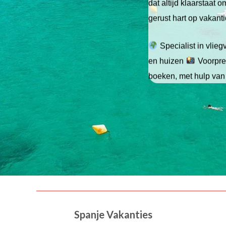
dat altijd klaarstaat
gerust hart op vakant
Specialist in vlie
en huizen
Voorpret
boeken, met hulp van
Spanje Vakanties