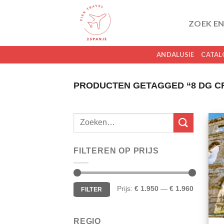
Skip
to
ZOEK EN
content
ANDALUSIE
CATAL
PRODUCTEN GETAGGED “8 DG CR
FILTEREN OP PRIJS
Min.
Max.
Prijs:
€ 1.950
—
€ 1.960
FILTER
prijs
prijs
REGIO