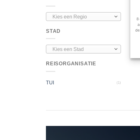
Kies een Regio
8
a
STAD
de
Kies een Stad
REISORGANISATIE
TUI
(1)