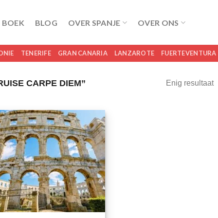
 BOEK
BLOG
OVER SPANJE
OVER ONS
ONIE
TENERIFE
GRAN CANARIA
LANZAROTE
FUERTEVENTURA
UISE CARPE DIEM”
Enig resultaat