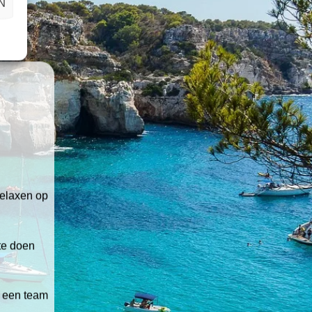
N
relaxen op
 te doen
t een team