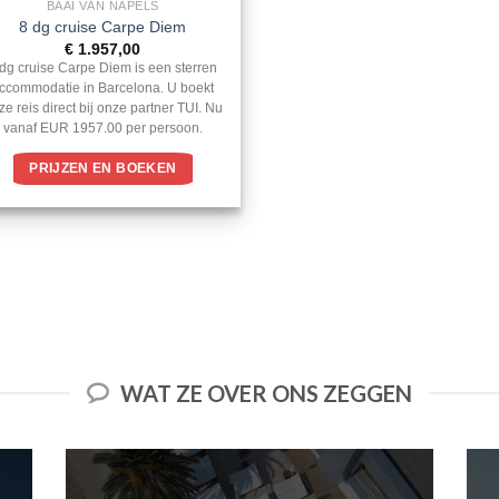
BAAI VAN NAPELS
8 dg cruise Carpe Diem
€
1.957,00
 dg cruise Carpe Diem is een sterren
ccommodatie in Barcelona. U boekt
ze reis direct bij onze partner TUI. Nu
vanaf EUR 1957.00 per persoon.
PRIJZEN EN BOEKEN
WAT ZE OVER ONS ZEGGEN