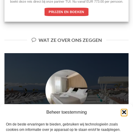
boekt deze reis direct bij onze partner TUI. Nu vanaf EUR 773.00 per persoon.
PRIJZEN EN BOEKEN
WAT ZE OVER ONS ZEGGEN
Beheer toestemming
Om de beste ervaringen te bieden, gebruiken wij technologieën zoals
Het boeken van een reis via 2Spanje.nl was eenvoudig en duidelijk. De website is
gebruiksvriendelijk en biedt een breed scala aan filters om je te helpen de perfecte
cookies om informatie over je apparaat op te slaan en/of te raadplegen.