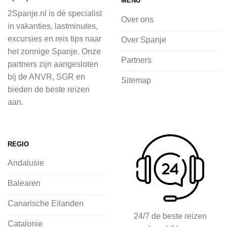
MENU
of je nu wilt relaxen op het strand,
2Spanje.nl is dé specialist
cultuur wilt ontdekken of avontuur zoekt
Over ons
in vakanties, lastminutes,
in de natuur.
excursies en reis tips naar
Over Spanje
het zonnige Spanje. Onze
Bij 2Spanje.nl begint de voorpret al
Partners
partners zijn aangesloten
voordat je het vliegtuig instapt, door
bij de ANVR, SGR en
Sitemap
inspiratie op te doen over dit zonnige
bieden de beste reizen
land op 2Spanje.nl
aan.
Je kunt eenvoudig en veilig jouw
vliegvakantie zoeken en boeken bij
REGIO
2Spanje.nl, met een team dat altijd
Andalusie
klaarstaat om eventuele vragen te
beantwoorden en ervoor te zorgen dat
Balearen
jij met een gerust hart op vakantie kunt
Canarische Eilanden
gaan.
24/7 de beste reizen
Catalonie