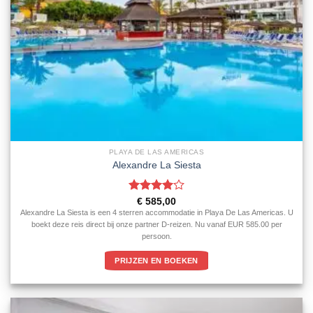
PLAYA DE LAS AMERICAS
Alexandre La Siesta
Gewaardeerd
€
585,00
4
uit 5
Alexandre La Siesta is een 4 sterren accommodatie in Playa De Las Americas. U
boekt deze reis direct bij onze partner D-reizen. Nu vanaf EUR 585.00 per
persoon.
PRIJZEN EN BOEKEN