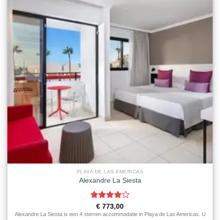
PLAYA DE LAS AMERICAS
Alexandre La Siesta
Gewaardeerd
€
773,00
4
uit 5
Alexandre La Siesta is een 4 sterren accommodatie in Playa de Las Americas. U