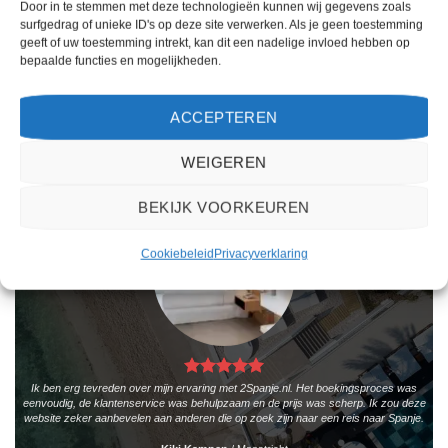
vakantie te vinden. De zoekresultaten zijn overzichtelijk en tonen alle belangrijke
Door in te stemmen met deze technologieën kunnen wij gegevens zoals
informatie, zoals de prijs, sterren en de locatie.
surfgedrag of unieke ID's op deze site verwerken. Als je geen toestemming
geeft of uw toestemming intrekt, kan dit een nadelige invloed hebben op
Teun Bakker
/
Laren
bepaalde functies en mogelijkheden.
ACCEPTEREN
WEIGEREN
BEKIJK VOORKEUREN
Cookiebeleid
Privacyverklaring
Ik ben erg tevreden over mijn ervaring met 2Spanje.nl. Het boekingsproces was
eenvoudig, de klantenservice was behulpzaam en de prijs was scherp. Ik zou deze
website zeker aanbevelen aan anderen die op zoek zijn naar een reis naar Spanje.