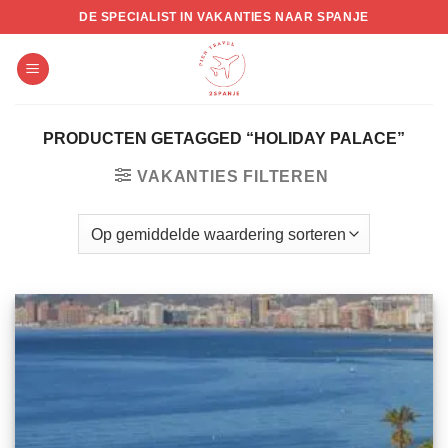
Skip
DE SPECIALIST IN VAKANTIES NAAR SPANJE
to
content
PRODUCTEN GETAGGED “HOLIDAY PALACE”
VAKANTIES FILTEREN