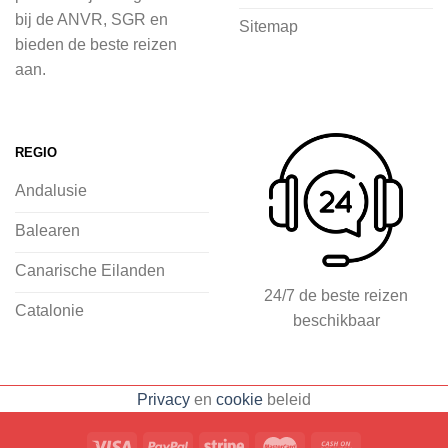
voordat je het vliegtuig instapt, door
bij de ANVR, SGR en
Sitemap
inspiratie op te doen over dit zonnige
bieden de beste reizen
land op 2Spanje.nl
aan.
Je kunt eenvoudig en veilig jouw
vliegvakantie zoeken en boeken bij
REGIO
2Spanje.nl, met een team dat altijd
Andalusie
klaarstaat om eventuele vragen te
beantwoorden en ervoor te zorgen dat
Balearen
jij met een gerust hart op vakantie kunt
Canarische Eilanden
gaan.
24/7 de beste reizen
Catalonie
beschikbaar
Specialist in vliegvakanties naar
Spanje
Breed scala aan
Privacy
en
cookie
beleid
accommodaties: resorts, hotels en
huizen
Voorpret met inspirerende