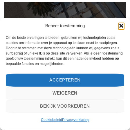
Beheer toestemming
Om de beste ervaringen te bieden, gebruiken wij technologieën zoals
cookies om informatie over je apparaat op te slaan en/of te raadplegen.
Door in te stemmen met deze technologieën kunnen wij gegevens zoals
surfgedrag of unieke ID's op deze site verwerken. Als je geen toestemming
geeft of uw toestemming intrekt, kan dit een nadelige invloed hebben op
bepaalde functies en mogelijkheden.
Ik ben erg tevreden over mijn ervaring met 2Spanje.nl. Het boekingsproces was
eenvoudig, de klantenservice was behulpzaam en de prijs was scherp. Ik zou deze
ACCEPTEREN
website zeker aanbevelen aan anderen die op zoek zijn naar een reis naar Spanje.
Kiki Kampen
/
Maastricht
WEIGEREN
BEKIJK VOORKEUREN
Cookiebeleid
Privacyverklaring