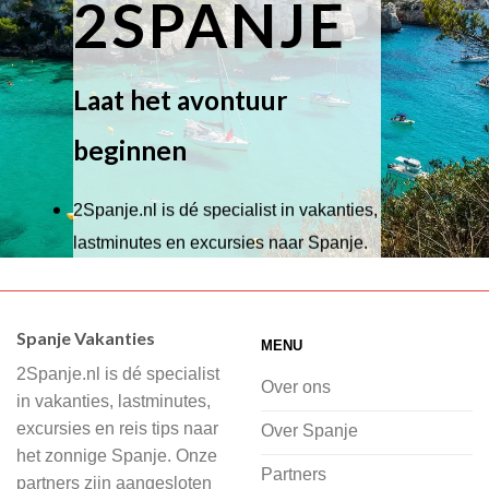
2SPANJE
Laat het avontuur
beginnen
2Spanje.nl is dé specialist in vakanties,
lastminutes en excursies naar Spanje.
Wij hebben een breed scala aan
accommodaties waaruit je kunt kiezen,
Spanje Vakanties
MENU
of je nu wilt relaxen op het strand,
2Spanje.nl is dé specialist
cultuur wilt ontdekken of avontuur zoekt
Over ons
in vakanties, lastminutes,
in de natuur.
excursies en reis tips naar
Over Spanje
het zonnige Spanje. Onze
Bij 2Spanje.nl begint de voorpret al
Partners
partners zijn aangesloten