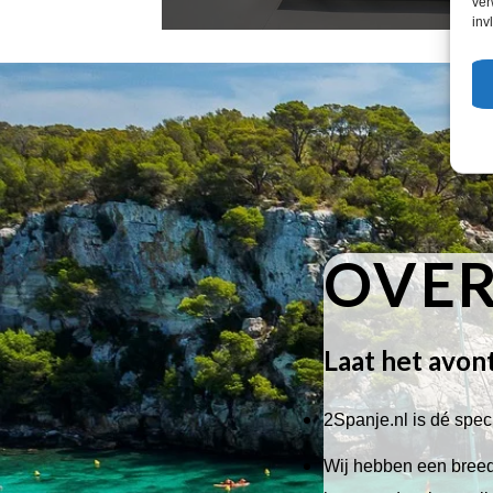
ver
inv
OVER
Laat het avon
2Spanje.nl is dé speci
Wij hebben een breed 