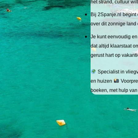
het strand, cultuur wi
Bij 2Spanje.nl begint 
over dit zonnige land
Je kunt eenvoudig en 
dat altijd klaarstaat
gerust hart op vakant
Specialist in vlie
en huizen
Voorpret
boeken, met hulp van