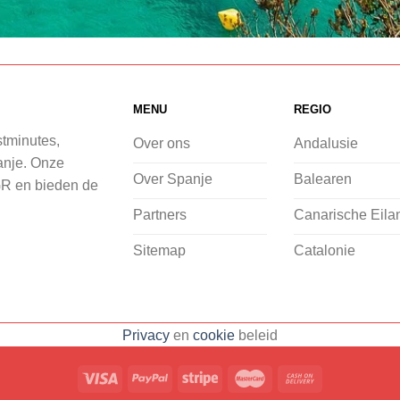
MENU
REGIO
stminutes,
Over ons
Andalusie
panje. Onze
Over Spanje
Balearen
GR en bieden de
Partners
Canarische Eila
Sitemap
Catalonie
Privacy
en
cookie
beleid