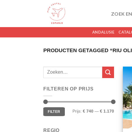
Skip
to
ZOEK EN
content
ANDALUSIE
CATAL
PRODUCTEN GETAGGED “RIU OL
FILTEREN OP PRIJS
Min.
Max.
Prijs:
€ 740
—
€ 1.170
FILTER
prijs
prijs
REGIO