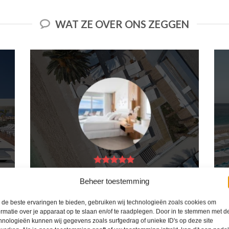
WAT ZE OVER ONS ZEGGEN
Ik ben erg tevreden over mijn ervaring met 2Spanje.nl.
Het boekingsproces was eenvoudig, de klantenservice
Beheer toestemming
was behulpzaam en de prijs was scherp. Ik zou deze
website zeker aanbevelen aan anderen die op zoek
zijn naar een reis naar Spanje.
de beste ervaringen te bieden, gebruiken wij technologieën zoals cookies om
ormatie over je apparaat op te slaan en/of te raadplegen. Door in te stemmen met d
Kiki Kampen
/
Maastricht
hnologieën kunnen wij gegevens zoals surfgedrag of unieke ID's op deze site