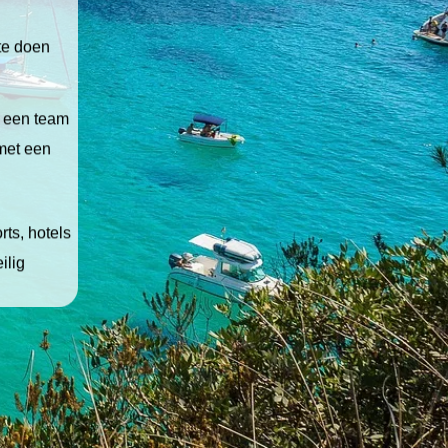
 te doen
t een team
 met een
ts, hotels
ilig