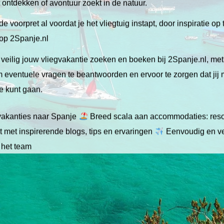
lt ontdekken of avontuur zoekt in de natuur.
de voorpret al voordat je het vliegtuig instapt, door inspiratie op
 op 2Spanje.nl
veilig jouw vliegvakantie zoeken en boeken bij 2Spanje.nl, me
 om eventuele vragen te beantwoorden en ervoor te zorgen dat jij
ie kunt gaan.
gvakanties naar Spanje
Breed scala aan accommodaties: resor
 met inspirerende blogs, tips en ervaringen
Eenvoudig en ve
 het team