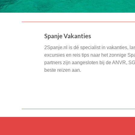
Spanje Vakanties
2Spanje.nl is dé specialist in vakanties, la
excursies en reis tips naar het zonnige S
partners zijn aangesloten bij de ANVR, S
beste reizen aan.