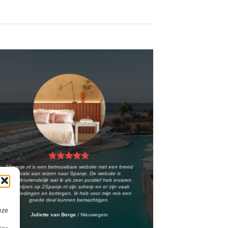
2Spanje.nl is een betrouwbare website met een breed
scala aan reizen naar Spanje. De website is
gebruiksvriendelijk wat ik als zeer positief heb ervaren.
De prijzen op 2Spanje.nl zijn scherp en er zijn vaak
aanbiedingen en kortingen. Ik heb voor mijn reis een
goede deal kunnen bemachtigen.
eze
Juliette van Berge
/
Nieuwegein