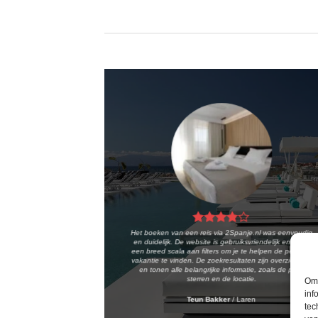
Het boeken van een reis via 2Spanje.nl was eenvoudig
en duidelijk. De website is gebruiksvriendelijk en biedt
een breed scala aan filters om je te helpen de perfecte
vakantie te vinden. De zoekresultaten zijn overzichtelijk
en tonen alle belangrijke informatie, zoals de prijs,
sterren en de locatie.
Om 
inf
Teun Bakker
/
Laren
tec