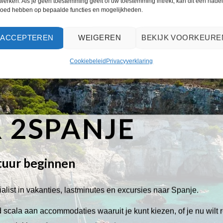
werken. Als je geen toestemming geeft of uw toestemming intrekt, kan dit een nade
loed hebben op bepaalde functies en mogelijkheden.
ACCEPTEREN
WEIGEREN
BEKIJK VOORKEURE
Cookiebeleid
Privacyverklaring
 2SPANJE
tuur beginnen
alist in vakanties, lastminutes en excursies naar Spanje.
scala aan accommodaties waaruit je kunt kiezen, of je nu wilt 