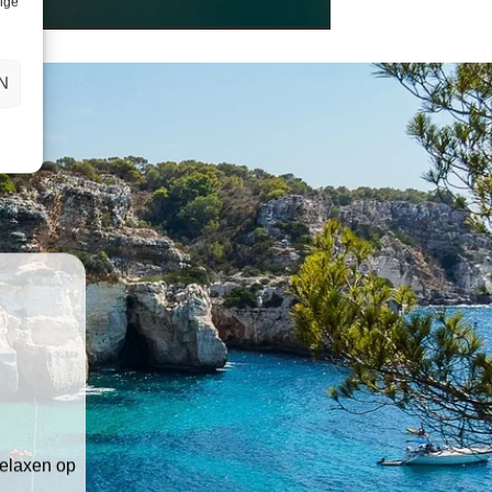
lige
N
relaxen op