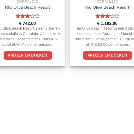
CORRALEJO
CORRALEJO
RIU Oliva Beach Resort
Riu Oliva Beach Resort
Gewaardeerd
Gewaardeerd
€
742,00
€
1.162,00
3
uit 5
3
uit 5
U Oliva Beach Resort is een 3 sterren
Riu Oliva Beach Resort is een 3 ste
ommodatie in Corralejo. U boekt deze
accommodatie in Corralejo. U boekt
is direct bij onze partner D-reizen. Nu
reis direct bij onze partner TUI. Nu v
vanaf EUR 742.00 per persoon.
EUR 1162.00 per persoon.
PRIJZEN EN BOEKEN
PRIJZEN EN BOEKEN