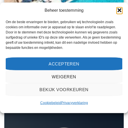
Beheer toestemming
Om de beste ervaringen te bieden, gebruiken wij technologieën zoals
cookies om informatie over je apparaat op te slaan en/of te raadplegen.
Door in te stemmen met deze technologieën kunnen wij gegevens zoals
MALLORCA
surfgedrag of unieke ID's op deze site verwerken. Als je geen toestemming
Mariant
geeft of uw toestemming intrekt, kan dit een nadelige invloed hebben op
bepaalde functies en mogelijkheden.
Gewaardeerd
€
440,00
3
uit 5
Mariant is een 3 sterren accommodatie in S Illot. U boekt deze reis direct bij onze
partner D-reizen. Nu vanaf EUR 440.00 per persoon.
ACCEPTEREN
PRIJZEN EN BOEKEN
WEIGEREN
BEKIJK VOORKEUREN
WAT ZE OVER ONS ZEGGEN
Cookiebeleid
Privacyverklaring