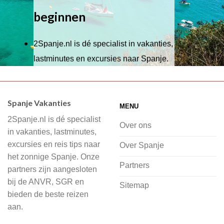
beginnen
2Spanje.nl is dé specialist in vakanties,
lastminutes en excursies naar Spanje.
Wij hebben een breed scala aan
accommodaties waaruit je kunt kiezen,
Spanje Vakanties
MENU
of je nu wilt relaxen op het strand,
2Spanje.nl is dé specialist
cultuur wilt ontdekken of avontuur zoekt
Over ons
in vakanties, lastminutes,
in de natuur.
excursies en reis tips naar
Over Spanje
het zonnige Spanje. Onze
Bij 2Spanje.nl begint de voorpret al
Partners
partners zijn aangesloten
voordat je het vliegtuig instapt, door
bij de ANVR, SGR en
Sitemap
inspiratie op te doen over dit zonnige
bieden de beste reizen
land op 2Spanje.nl
aan.