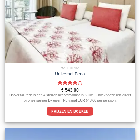
MALLORCA
Universal Perla
Gewaardeerd
€
543,00
4
uit 5
Universal Perla is een 4 sterren accommodatie in S Illot. U boekt deze reis direct
bij onze partner D-reizen. Nu vanaf EUR 543.00 per persoon.
PRIJZEN EN BOEKEN