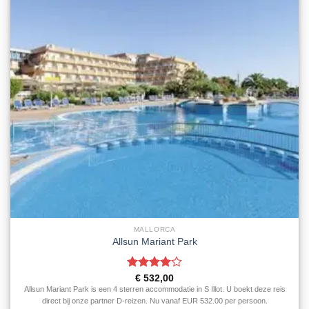
MALLORCA
Allsun Mariant Park
Gewaardeerd
€
532,00
4
uit 5
Allsun Mariant Park is een 4 sterren accommodatie in S Illot. U boekt deze reis
direct bij onze partner D-reizen. Nu vanaf EUR 532.00 per persoon.