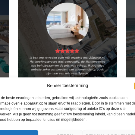
Ik ben erg tevreden over mijn ervaring met 2Spanje.nl.
Het boekingsproces was eenvoudig, de klantenservice
was behulpzaam en de prijs was scherp. Ik zou deze
website zeker aanbevelen aan anderen die op zoek
zijn naar een reis naar Spanje.
Kiki Kampen
/
Maastricht
Beheer toestemming
de beste ervaringen te bieden, gebruiken wij technologieën zoals cookies om
ormatie over je apparaat op te slaan en/of te raadplegen. Door in te stemmen met d
hnologieën kunnen wij gegevens zoals surfgedrag of unieke ID's op deze site
werken. Als je geen toestemming geeft of uw toestemming intrekt, kan dit een nade
loed hebben op bepaalde functies en mogelijkheden.