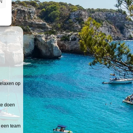
N
relaxen op
 te doen
t een team