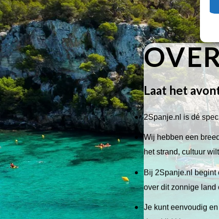
OVER
Laat het avon
2Spanje.nl is dé speci
Wij hebben een breed 
het strand, cultuur wi
Bij 2Spanje.nl begint 
over dit zonnige land
Je kunt eenvoudig en 