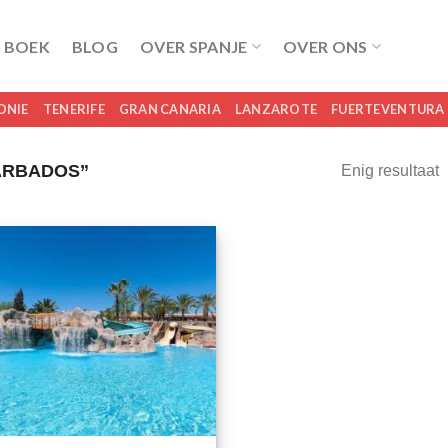
 BOEK
BLOG
OVER SPANJE
OVER ONS
ONIE
TENERIFE
GRAN CANARIA
LANZAROTE
FUERTEVENTURA
ARBADOS”
Enig resultaat