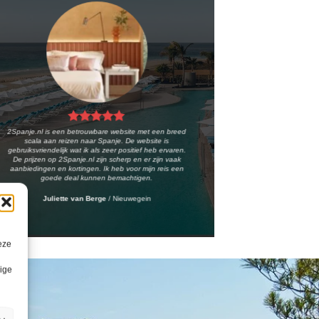
2Spanje.nl is een betrouwbare website met een breed
scala aan reizen naar Spanje. De website is
gebruiksvriendelijk wat ik als zeer positief heb ervaren.
De prijzen op 2Spanje.nl zijn scherp en er zijn vaak
aanbiedingen en kortingen. Ik heb voor mijn reis een
goede deal kunnen bemachtigen.
Juliette van Berge
/
Nieuwegein
eze
lige