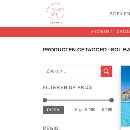
Skip
to
ZOEK EN
content
ANDALUSIE
CATAL
PRODUCTEN GETAGGED “SOL B
FILTEREN OP PRIJS
Min.
Max.
Prijs:
€ 480
—
€ 490
FILTER
prijs
prijs
REGIO