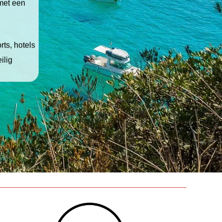
 met een
ts, hotels
ilig