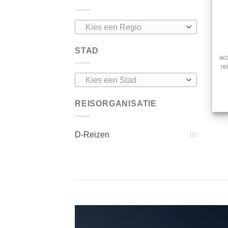
Kies een Regio
STAD
ac
re
Kies een Stad
REISORGANISATIE
D-Reizen
(1)