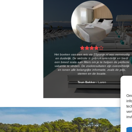
Het boeken van een reis via 2Spanje.nl was eenvoudig
en duidelijk. De website is gebruiksvriendelijk en biedt
een breed scala aan filters om je te helpen de perfecte
vakantie te vinden. De zoekresultaten zijn overzichtelijk
en tonen alle belangrijke informatie, zoals de prijs,
sterren en de locatie.
Teun Bakker
/
Laren
Om 
inf
tec
ver
inv