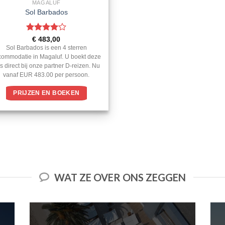
MAGALUF
Sol Barbados
Gewaardeerd
€
483,00
4
uit 5
Sol Barbados is een 4 sterren
commodatie in Magaluf. U boekt deze
is direct bij onze partner D-reizen. Nu
vanaf EUR 483.00 per persoon.
PRIJZEN EN BOEKEN
WAT ZE OVER ONS ZEGGEN