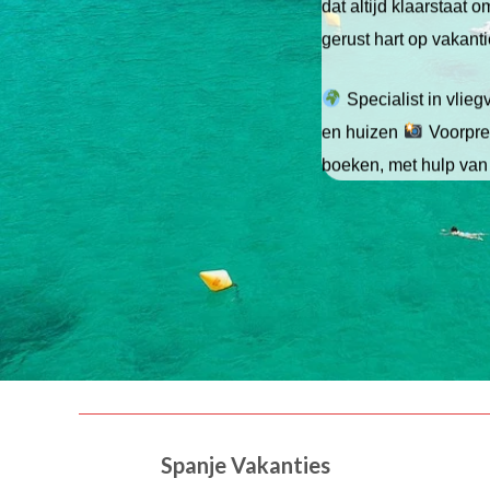
dat altijd klaarstaat
gerust hart op vakant
Specialist in vlie
en huizen
Voorpret
boeken, met hulp van
Spanje Vakanties