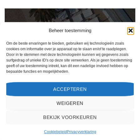
Beheer toestemming
Om de beste ervaringen te bieden, gebruiken wij technologieën zoals
cookies om informatie over je apparaat op te slaan en/of te raadplegen.
Door in te stemmen met deze technologieën kunnen wij gegevens zoals
surfgedrag of unieke ID's op deze site verwerken. Als je geen toestemming
geeft of uw toestemming intrekt, kan dit een nadelige invloed hebben op
bepaalde functies en mogelijkheden.
Ik ben erg tevreden over mijn ervaring met 2Spanje.nl. Het boekingsproces was
ACCEPTEREN
eenvoudig, de klantenservice was behulpzaam en de prijs was scherp. Ik zou deze
website zeker aanbevelen aan anderen die op zoek zijn naar een reis naar Spanje.
WEIGEREN
Kiki Kampen
/
Maastricht
BEKIJK VOORKEUREN
Cookiebeleid
Privacyverklaring