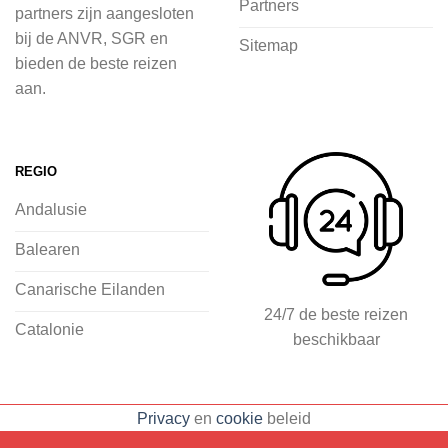
Partners
partners zijn aangesloten
voordat je het vliegtuig instapt, door
bij de ANVR, SGR en
Sitemap
inspiratie op te doen over dit zonnige
bieden de beste reizen
land op 2Spanje.nl
aan.
Je kunt eenvoudig en veilig jouw
vliegvakantie zoeken en boeken bij
REGIO
2Spanje.nl, met een team dat altijd
Andalusie
klaarstaat om eventuele vragen te
beantwoorden en ervoor te zorgen dat
Balearen
jij met een gerust hart op vakantie kunt
Canarische Eilanden
gaan.
24/7 de beste reizen
Catalonie
beschikbaar
Specialist in vliegvakanties naar
Spanje
Breed scala aan
Privacy
en
cookie
beleid
accommodaties: resorts, hotels en