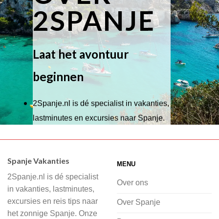
2SPANJE
Laat het avontuur
beginnen
2Spanje.nl is dé specialist in vakanties,
lastminutes en excursies naar Spanje.
Wij hebben een breed scala aan
accommodaties waaruit je kunt kiezen,
Spanje Vakanties
MENU
of je nu wilt relaxen op het strand,
2Spanje.nl is dé specialist
cultuur wilt ontdekken of avontuur zoekt
Over ons
in vakanties, lastminutes,
in de natuur.
excursies en reis tips naar
Over Spanje
het zonnige Spanje. Onze
Bij 2Spanje.nl begint de voorpret al