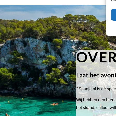
inv
OVER
Laat het avon
2Spanje.nl is dé speci
Wij hebben een breed 
het strand, cultuur wi