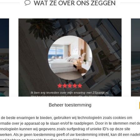
WAT ZE OVER ONS ZEGGEN
Ik ben erg tevreden over mijn ervaring met 2Spanje.nl.
Het boekingsproces was eenvoudig, de klantenservice
was behulpzaam en de prijs was scherp. Ik zou deze
Beheer toestemming
website zeker aanbevelen aan anderen die op zoek
zijn naar een reis naar Spanje.
de beste ervaringen te bieden, gebruiken wij technologieën zoals cookies om
Kiki Kampen
/
Maastricht
ormatie over je apparaat op te slaan en/of te raadplegen. Door in te stemmen met d
hnologieën kunnen wij gegevens zoals surfgedrag of unieke ID's op deze site
werken. Als je geen toestemming geeft of uw toestemming intrekt, kan dit een nade