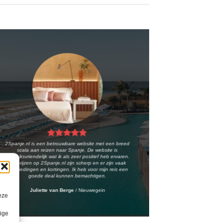
2Spanje.nl is een betrouwbare website met een breed
scala aan reizen naar Spanje. De website is
gebruiksvriendelijk wat ik als zeer positief heb ervaren.
De prijzen op 2Spanje.nl zijn scherp en er zijn vaak
aanbiedingen en kortingen. Ik heb voor mijn reis een
goede deal kunnen bemachtigen.
Juliette van Berge
/
Nieuwegein
eze
lige