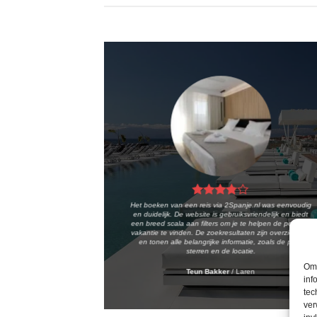
Het boeken van een reis via 2Spanje.nl was eenvoudig
en duidelijk. De website is gebruiksvriendelijk en biedt
een breed scala aan filters om je te helpen de perfecte
vakantie te vinden. De zoekresultaten zijn overzichtelijk
en tonen alle belangrijke informatie, zoals de prijs,
sterren en de locatie.
Om 
Teun Bakker
/
Laren
inf
tec
ver