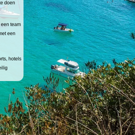
 te doen
t een team
 met een
ts, hotels
ilig