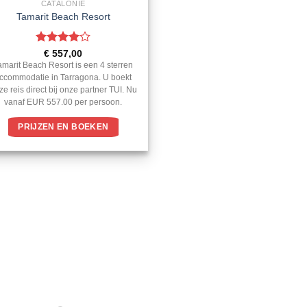
CATALONIE
Tamarit Beach Resort
Gewaardeerd
€
557,00
4
uit 5
amarit Beach Resort is een 4 sterren
ccommodatie in Tarragona. U boekt
ze reis direct bij onze partner TUI. Nu
vanaf EUR 557.00 per persoon.
PRIJZEN EN BOEKEN