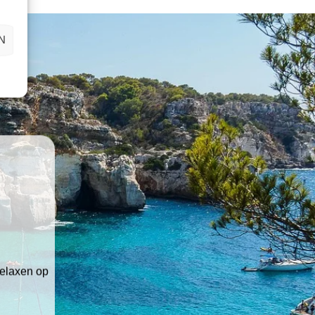
N
relaxen op