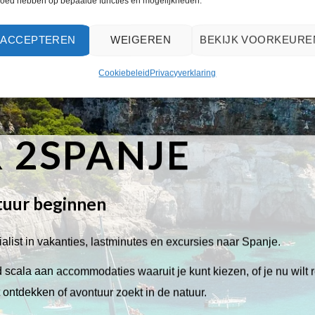
loed hebben op bepaalde functies en mogelijkheden.
ACCEPTEREN
WEIGEREN
BEKIJK VOORKEURE
Cookiebeleid
Privacyverklaring
 2SPANJE
tuur beginnen
alist in vakanties, lastminutes en excursies naar Spanje.
scala aan accommodaties waaruit je kunt kiezen, of je nu wilt 
lt ontdekken of avontuur zoekt in de natuur.