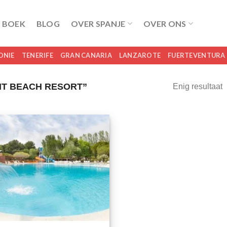
 BOEK
BLOG
OVER SPANJE
OVER ONS
ONIE
TENERIFE
GRAN CANARIA
LANZAROTE
FUERTEVENTURA
T BEACH RESORT”
Enig resultaat