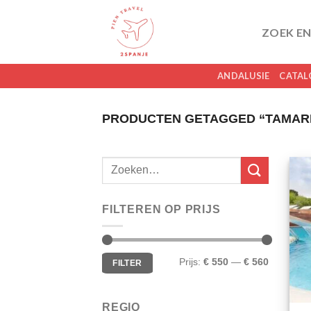
Skip
to
ZOEK EN
content
ANDALUSIE
CATAL
PRODUCTEN GETAGGED “TAMARI
FILTEREN OP PRIJS
Min.
Max.
Prijs:
€ 550
—
€ 560
FILTER
prijs
prijs
REGIO