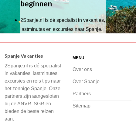
beginnen
2Spanje.nl is dé specialist in vakanties,
lastminutes en excursies naar Spanje.
Wij hebben een breed scala aan
accommodaties waaruit je kunt kiezen,
Spanje Vakanties
MENU
of je nu wilt relaxen op het strand,
2Spanje.nl is dé specialist
cultuur wilt ontdekken of avontuur zoekt
Over ons
in vakanties, lastminutes,
in de natuur.
excursies en reis tips naar
Over Spanje
het zonnige Spanje. Onze
Bij 2Spanje.nl begint de voorpret al
Partners
partners zijn aangesloten
voordat je het vliegtuig instapt, door
bij de ANVR, SGR en
Sitemap
inspiratie op te doen over dit zonnige
bieden de beste reizen
land op 2Spanje.nl
aan.
Je kunt eenvoudig en veilig jouw