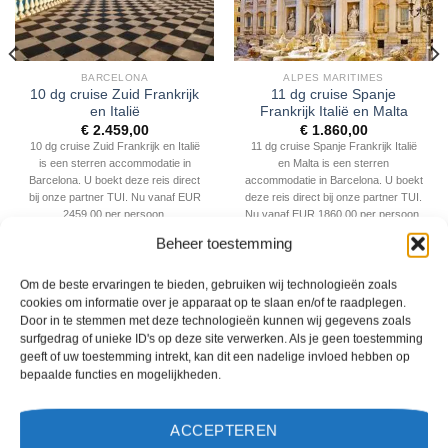
BARCELONA
ALPES MARITIMES
10 dg cruise Zuid Frankrijk
11 dg cruise Spanje
en Italië
Frankrijk Italië en Malta
€
2.459,00
€
1.860,00
10 dg cruise Zuid Frankrijk en Italië
11 dg cruise Spanje Frankrijk Italië
is een sterren accommodatie in
en Malta is een sterren
Barcelona. U boekt deze reis direct
accommodatie in Barcelona. U boekt
bij onze partner TUI. Nu vanaf EUR
deze reis direct bij onze partner TUI.
2459.00 per persoon.
Nu vanaf EUR 1860.00 per persoon.
Beheer toestemming
PRIJZEN EN BOEKEN
PRIJZEN EN BOEKEN
Om de beste ervaringen te bieden, gebruiken wij technologieën zoals
cookies om informatie over je apparaat op te slaan en/of te raadplegen.
WAT ZE OVER ONS ZEGGEN
Door in te stemmen met deze technologieën kunnen wij gegevens zoals
surfgedrag of unieke ID's op deze site verwerken. Als je geen toestemming
geeft of uw toestemming intrekt, kan dit een nadelige invloed hebben op
bepaalde functies en mogelijkheden.
ACCEPTEREN