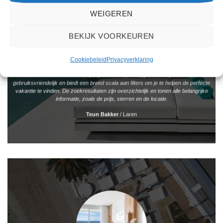
WEIGEREN
BEKIJK VOORKEUREN
Cookiebeleid
Privacyverklaring
Het boeken van een reis via 2Spanje.nl was eenvoudig en duidelijk. De website is
gebruiksvriendelijk en biedt een breed scala aan filters om je te helpen de perfecte
vakantie te vinden. De zoekresultaten zijn overzichtelijk en tonen alle belangrijke
informatie, zoals de prijs, sterren en de locatie.
Teun Bakker
/
Laren