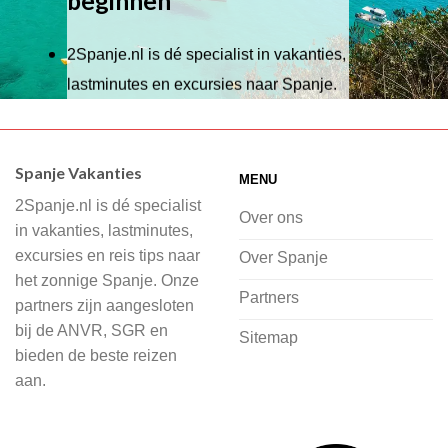
beginnen
2Spanje.nl is dé specialist in vakanties,
lastminutes en excursies naar Spanje.
Wij hebben een breed scala aan
accommodaties waaruit je kunt kiezen,
Spanje Vakanties
MENU
of je nu wilt relaxen op het strand,
2Spanje.nl is dé specialist
cultuur wilt ontdekken of avontuur zoekt
Over ons
in vakanties, lastminutes,
in de natuur.
excursies en reis tips naar
Over Spanje
het zonnige Spanje. Onze
Bij 2Spanje.nl begint de voorpret al
Partners
partners zijn aangesloten
voordat je het vliegtuig instapt, door
bij de ANVR, SGR en
Sitemap
inspiratie op te doen over dit zonnige
bieden de beste reizen
land op 2Spanje.nl
aan.
Je kunt eenvoudig en veilig jouw