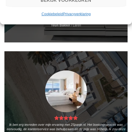
BEKIJK VOORKEUREN
Het boeken van een reis via 2Spanje.nl was eenvoudig en duidelijk. De website is
gebruiksvriendelijk en biedt een breed scala aan filters om je te helpen de perfecte
vakantie te vinden. De zoekresultaten zijn overzichtelijk en tonen alle belangrijke
Cookiebeleid
Privacyverklaring
informatie, zoals de prijs, sterren en de locatie.
Teun Bakker
/
Laren
Ik ben erg tevreden over mijn ervaring met 2Spanje.nl. Het boekingsproces was
eenvoudig, de klantenservice was behulpzaam en de prijs was scherp. Ik zou deze