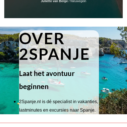
Juliette van Berge
/
Nieuwegein
OVER
2SPANJE
Laat het avontuur
beginnen
2Spanje.nl is dé specialist in vakanties,
lastminutes en excursies naar Spanje.
Wij hebben een breed scala aan