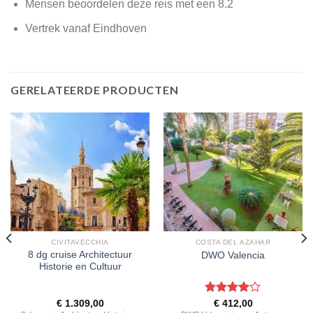
Mensen beoordelen deze reis met een 8.2
Vertrek vanaf Eindhoven
GERELATEERDE PRODUCTEN
CIVITAVECCHIA
COSTA DEL AZAHAR
8 dg cruise Architectuur
DWO Valencia
Historie en Cultuur
Gewaardeerd
€
1.309,00
€
412,00