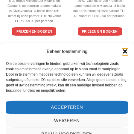
4
uit 5
8 dg cruise Architectuur Historie en
DWO Valencia is een 4 sterren
Cultuur is een sterren accommodatie
accommodatie in Valencia. U boekt
in Civitavecchia. U boekt deze reis
deze reis direct bij onze partner TUI.
direct bij onze partner TUI. Nu vanaf
Nu vanaf EUR 412.00 per persoon.
EUR 1309.00 per persoon.
PRIJZEN EN BOEKEN
PRIJZEN EN BOEKEN
WAT ZE OVER ONS ZEGGEN
Beheer toestemming
Om de beste ervaringen te bieden, gebruiken wij technologieën zoals
cookies om informatie over je apparaat op te slaan en/of te raadplegen.
Door in te stemmen met deze technologieën kunnen wij gegevens zoals
surfgedrag of unieke ID's op deze site verwerken. Als je geen toestemming
geeft of uw toestemming intrekt, kan dit een nadelige invloed hebben op
bepaalde functies en mogelijkheden.
ACCEPTEREN
WEIGEREN