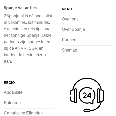
accommodaties waaruit je kunt kiezen,
Spanje Vakanties
MENU
of je nu wilt relaxen op het strand,
2Spanje.nl is dé specialist
cultuur wilt ontdekken of avontuur zoekt
Over ons
in vakanties, lastminutes,
in de natuur.
excursies en reis tips naar
Over Spanje
het zonnige Spanje. Onze
Bij 2Spanje.nl begint de voorpret al
Partners
partners zijn aangesloten
voordat je het vliegtuig instapt, door
bij de ANVR, SGR en
Sitemap
inspiratie op te doen over dit zonnige
bieden de beste reizen
land op 2Spanje.nl
aan.
Je kunt eenvoudig en veilig jouw
vliegvakantie zoeken en boeken bij
REGIO
2Spanje.nl, met een team dat altijd
Andalusie
klaarstaat om eventuele vragen te
beantwoorden en ervoor te zorgen dat
Balearen
jij met een gerust hart op vakantie kunt
Canarische Eilanden