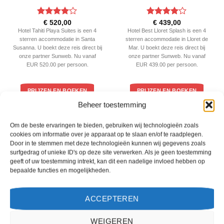
Gewaardeerd
Gewaardeerd
€
520,00
€
439,00
4
uit 5
4
uit 5
Hotel Tahiti Playa Suites is een 4
Hotel Best Lloret Splash is een 4
sterren accommodatie in Santa
sterren accommodatie in Lloret de
Susanna. U boekt deze reis direct bij
Mar. U boekt deze reis direct bij
onze partner Sunweb. Nu vanaf
onze partner Sunweb. Nu vanaf
EUR 520.00 per persoon.
EUR 439.00 per persoon.
PRIJZEN EN BOEKEN
PRIJZEN EN BOEKEN
Beheer toestemming
WAT ZE OVER ONS ZEGGEN
Om de beste ervaringen te bieden, gebruiken wij technologieën zoals
cookies om informatie over je apparaat op te slaan en/of te raadplegen.
Door in te stemmen met deze technologieën kunnen wij gegevens zoals
surfgedrag of unieke ID's op deze site verwerken. Als je geen toestemming
geeft of uw toestemming intrekt, kan dit een nadelige invloed hebben op
bepaalde functies en mogelijkheden.
ACCEPTEREN
WEIGEREN