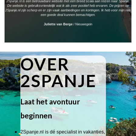
2Spanje.nl is een betrouwbare website met een breed scala aan reizen naar Spanje.
De website is gebruiksvriendelijk wat ik als zeer positief heb ervaren. De prijzen op
2Spanje.nl zijn scherp en er zijn vaak aanbiedingen en kortingen. Ik heb voor mijn reis
een goede deal kunnen bemachtigen.
Juliette van Berge
/
Nieuwegein
OVER
2SPANJE
Laat het avontuur
beginnen
2Spanje.nl is dé specialist in vakanties,