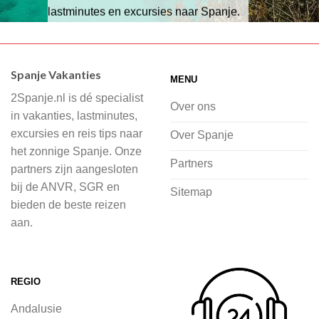
lastminutes en excursies naar Spanje.
Wij hebben een breed scala aan
accommodaties waaruit je kunt kiezen,
Spanje Vakanties
MENU
of je nu wilt relaxen op het strand,
2Spanje.nl is dé specialist
cultuur wilt ontdekken of avontuur zoekt
Over ons
in vakanties, lastminutes,
in de natuur.
excursies en reis tips naar
Over Spanje
het zonnige Spanje. Onze
Bij 2Spanje.nl begint de voorpret al
Partners
partners zijn aangesloten
voordat je het vliegtuig instapt, door
bij de ANVR, SGR en
Sitemap
inspiratie op te doen over dit zonnige
bieden de beste reizen
land op 2Spanje.nl
aan.
Je kunt eenvoudig en veilig jouw
vliegvakantie zoeken en boeken bij
REGIO
2Spanje.nl, met een team dat altijd
Andalusie
klaarstaat om eventuele vragen te