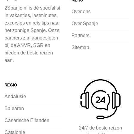
MENU
of je nu wilt relaxen op het strand,
2Spanje.nl is dé specialist
cultuur wilt ontdekken of avontuur zoekt
Over ons
in vakanties, lastminutes,
in de natuur.
excursies en reis tips naar
Over Spanje
het zonnige Spanje. Onze
Bij 2Spanje.nl begint de voorpret al
Partners
partners zijn aangesloten
voordat je het vliegtuig instapt, door
bij de ANVR, SGR en
Sitemap
inspiratie op te doen over dit zonnige
bieden de beste reizen
land op 2Spanje.nl
aan.
Je kunt eenvoudig en veilig jouw
vliegvakantie zoeken en boeken bij
REGIO
2Spanje.nl, met een team dat altijd
Andalusie
klaarstaat om eventuele vragen te
beantwoorden en ervoor te zorgen dat
Balearen
jij met een gerust hart op vakantie kunt
Canarische Eilanden
gaan.
24/7 de beste reizen
Catalonie