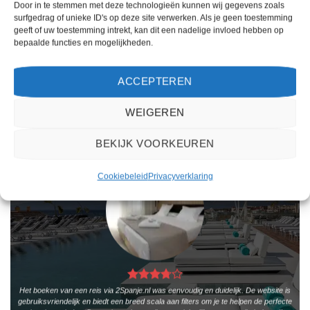
boekt deze reis direct bij onze
U boekt deze reis direct bij onze
Door in te stemmen met deze technologieën kunnen wij gegevens zoals
partner TUI. Nu vanaf EUR 1143.00
partner TUI. Nu vanaf EUR 670.00
surfgedrag of unieke ID's op deze site verwerken. Als je geen toestemming
per persoon.
per persoon.
geeft of uw toestemming intrekt, kan dit een nadelige invloed hebben op
bepaalde functies en mogelijkheden.
PRIJZEN EN BOEKEN
PRIJZEN EN BOEKEN
ACCEPTEREN
WAT ZE OVER ONS ZEGGEN
WEIGEREN
BEKIJK VOORKEUREN
Cookiebeleid
Privacyverklaring
Het boeken van een reis via 2Spanje.nl was eenvoudig en duidelijk. De website is
gebruiksvriendelijk en biedt een breed scala aan filters om je te helpen de perfecte