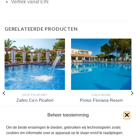
Vertrek vanaf EIN
GERELATEERDE PRODUCTEN
CA'N PICAFORT
CALA BONA
Zafiro Ca'n Picafort
Protur Floriana Resort
Beheer toestemming
Gewaardeerd
Gewaardeerd
€
1.143,00
€
670,00
4
uit 5
3
uit 5
Zafiro Ca'n Picafort is een 4 sterren
Protur Floriana Resort is een 3
Om de beste ervaringen te bieden, gebruiken wij technologieën zoals
accommodatie in Ca'n Picafort. U
sterren accommodatie in Cala Bona.
cookies om informatie over je apparaat op te slaan en/of te raadplegen.