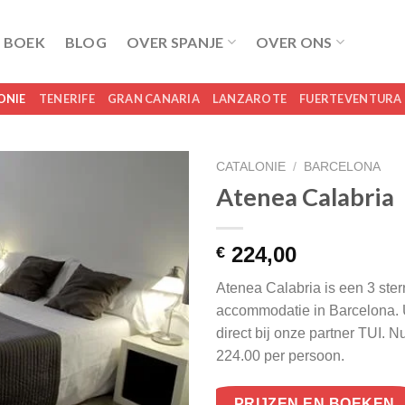
 BOEK
BLOG
OVER SPANJE
OVER ONS
ONIE
TENERIFE
GRAN CANARIA
LANZAROTE
FUERTEVENTURA
CATALONIE
/
BARCELONA
Atenea Calabria
224,00
€
Atenea Calabria is een 3 ster
accommodatie in Barcelona. 
direct bij onze partner TUI. 
224.00 per persoon.
PRIJZEN EN BOEKEN