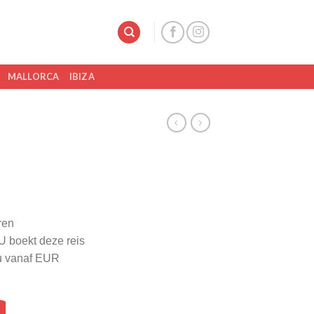
MALLORCA
IBIZA
ren
U boekt deze reis
Nu vanaf EUR