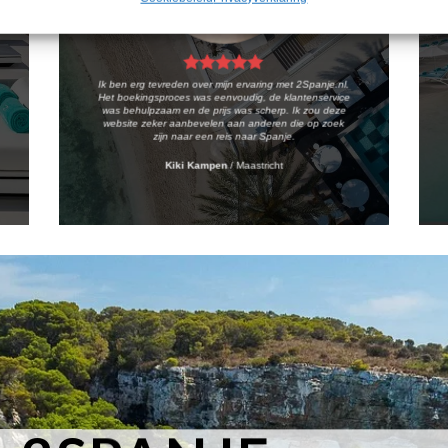
Ik ben erg tevreden over mijn ervaring met 2Spanje.nl.
Het boekingsproces was eenvoudig, de klantenservice
was behulpzaam en de prijs was scherp. Ik zou deze
website zeker aanbevelen aan anderen die op zoek
zijn naar een reis naar Spanje.
Kiki Kampen
/
Maastricht