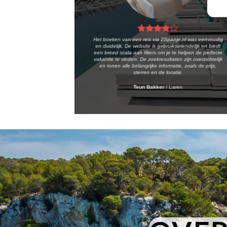
Het boeken van een reis via 2Spanje.nl was eenvoudig
en duidelijk. De website is gebruiksvriendelijk en biedt
een breed scala aan filters om je te helpen de perfecte
vakantie te vinden. De zoekresultaten zijn overzichtelijk
en tonen alle belangrijke informatie, zoals de prijs,
sterren en de locatie.
Teun Bakker
/
Laren