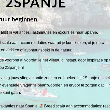
 2SPANJE
tuur beginnen
alist in vakanties, lastminutes en excursies naar Spanje.
scala aan accommodaties waaruit je kunt kiezen, of je nu wilt 
lt ontdekken of avontuur zoekt in de natuur.
de voorpret al voordat je het vliegtuig instapt, door inspiratie op
 op 2Spanje.nl
veilig jouw vliegvakantie zoeken en boeken bij 2Spanje.nl, me
 om eventuele vragen te beantwoorden en ervoor te zorgen dat jij
ie kunt gaan.
gvakanties naar Spanje
Breed scala aan accommodaties: resor