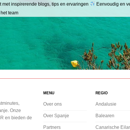
 met inspirerende blogs, tips en ervaringen
Eenvoudig en ve
 het team
MENU
REGIO
stminutes,
Over ons
Andalusie
panje. Onze
Over Spanje
Balearen
GR en bieden de
Partners
Canarische Eila