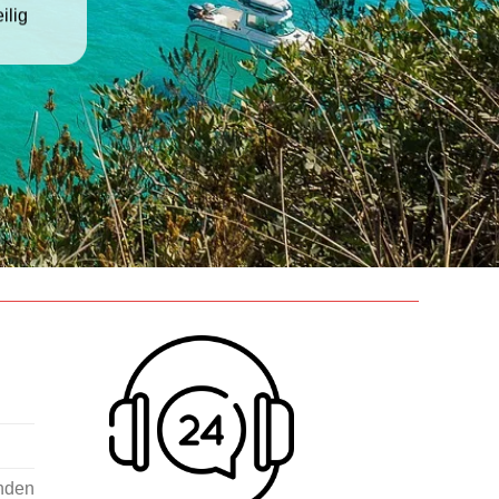
ilig
nden