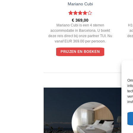
 del Sol
Mariano Cubi
ardeerd
Gewaardeerd
9,00
€
369,00
 5
4
uit 5
is een 4 sterren
Mariano Cubi is een 4 sterren
H1
iami Playa. U boekt
accommodatie in Barcelona. U boekt
a
j onze partner TUI. Nu
deze reis direct bij onze partner TUI. Nu
dez
00 per persoon.
vanaf EUR 369.00 per persoon.
EN BOEKEN
PRIJZEN EN BOEKEN
Om 
inf
tec
ver
inv