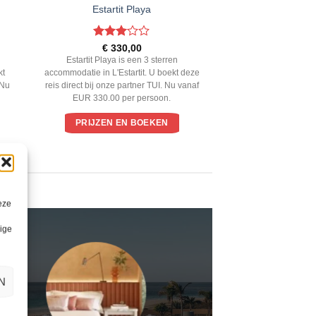
Estartit Playa
Gewaardeerd
€
330,00
3
uit 5
Estartit Playa is een 3 sterren
kt
accommodatie in L'Estartit. U boekt deze
 Nu
reis direct bij onze partner TUI. Nu vanaf
EUR 330.00 per persoon.
PRIJZEN EN BOEKEN
eze
lige
N