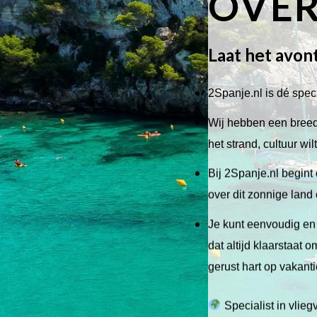
OVER
Laat het avon
2Spanje.nl is dé speci
Wij hebben een breed 
het strand, cultuur wi
Bij 2Spanje.nl begint 
over dit zonnige land
Je kunt eenvoudig en 
dat altijd klaarstaat
gerust hart op vakant
Specialist in vlie