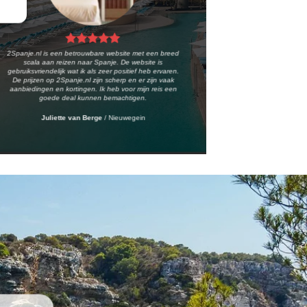
2Spanje.nl is een betrouwbare website met een breed
scala aan reizen naar Spanje. De website is
gebruiksvriendelijk wat ik als zeer positief heb ervaren.
De prijzen op 2Spanje.nl zijn scherp en er zijn vaak
aanbiedingen en kortingen. Ik heb voor mijn reis een
goede deal kunnen bemachtigen.
Juliette van Berge
/
Nieuwegein