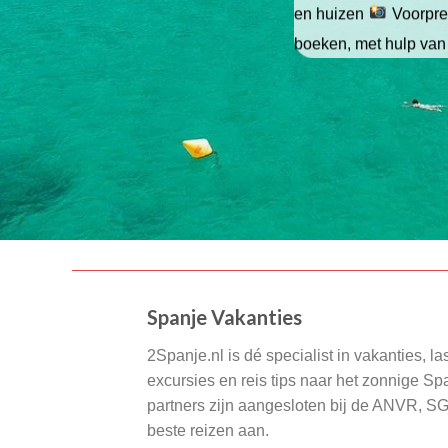
en huizen
Voorpret
boeken, met hulp van
Spanje Vakanties
2Spanje.nl is dé specialist in vakanties, la
excursies en reis tips naar het zonnige S
partners zijn aangesloten bij de ANVR, S
beste reizen aan.