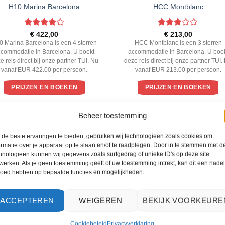
H10 Marina Barcelona
HCC Montblanc
Gewaardeerd
Gewaardeerd
€
422,00
€
213,00
4
uit 5
3
uit 5
0 Marina Barcelona is een 4 sterren
HCC Montblanc is een 3 sterren
ccommodatie in Barcelona. U boekt
accommodatie in Barcelona. U boe
e reis direct bij onze partner TUI. Nu
deze reis direct bij onze partner TUI.
vanaf EUR 422.00 per persoon.
vanaf EUR 213.00 per persoon.
PRIJZEN EN BOEKEN
PRIJZEN EN BOEKEN
Beheer toestemming
WAT ZE OVER ONS ZEGGEN
de beste ervaringen te bieden, gebruiken wij technologieën zoals cookies om
ormatie over je apparaat op te slaan en/of te raadplegen. Door in te stemmen met d
hnologieën kunnen wij gegevens zoals surfgedrag of unieke ID's op deze site
werken. Als je geen toestemming geeft of uw toestemming intrekt, kan dit een nade
loed hebben op bepaalde functies en mogelijkheden.
ACCEPTEREN
WEIGEREN
BEKIJK VOORKEURE
Cookiebeleid
Privacyverklaring