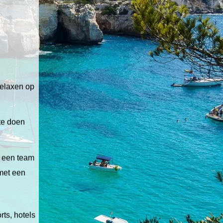
relaxen op
 te doen
t een team
 met een
ts, hotels