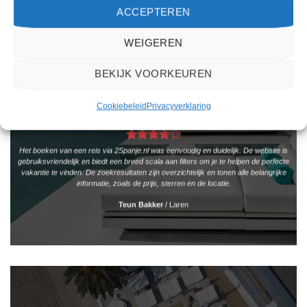
ACCEPTEREN
WEIGEREN
BEKIJK VOORKEUREN
Cookiebeleid
Privacyverklaring
Het boeken van een reis via 2Spanje.nl was eenvoudig en duidelijk. De website is
gebruiksvriendelijk en biedt een breed scala aan filters om je te helpen de perfecte
vakantie te vinden. De zoekresultaten zijn overzichtelijk en tonen alle belangrijke
informatie, zoals de prijs, sterren en de locatie.
Teun Bakker
/
Laren