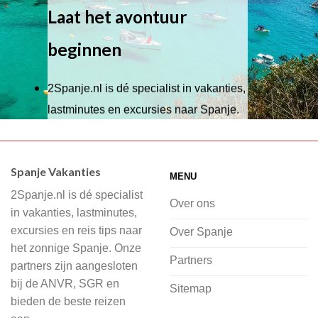
Laat het avontuur
beginnen
2Spanje.nl is dé specialist in vakanties,
lastminutes en excursies naar Spanje.
Wij hebben een breed scala aan
accommodaties waaruit je kunt kiezen,
Spanje Vakanties
MENU
of je nu wilt relaxen op het strand,
2Spanje.nl is dé specialist
cultuur wilt ontdekken of avontuur zoekt
Over ons
in vakanties, lastminutes,
in de natuur.
excursies en reis tips naar
Over Spanje
het zonnige Spanje. Onze
Bij 2Spanje.nl begint de voorpret al
Partners
partners zijn aangesloten
voordat je het vliegtuig instapt, door
bij de ANVR, SGR en
Sitemap
inspiratie op te doen over dit zonnige
bieden de beste reizen
land op 2Spanje.nl