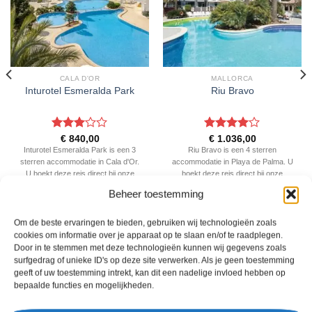
CALA D'OR
MALLORCA
Inturotel Esmeralda Park
Riu Bravo
Gewaardeerd
Gewaardeerd
€
840,00
€
1.036,00
3
uit 5
4
uit 5
Inturotel Esmeralda Park is een 3
Riu Bravo is een 4 sterren
sterren accommodatie in Cala d'Or.
accommodatie in Playa de Palma. U
U boekt deze reis direct bij onze
boekt deze reis direct bij onze
partner TUI. Nu vanaf EUR 840.00
partner TUI. Nu vanaf EUR 1036.00
Beheer toestemming
per persoon.
per persoon.
PRIJZEN EN BOEKEN
PRIJZEN EN BOEKEN
Om de beste ervaringen te bieden, gebruiken wij technologieën zoals
cookies om informatie over je apparaat op te slaan en/of te raadplegen.
Door in te stemmen met deze technologieën kunnen wij gegevens zoals
surfgedrag of unieke ID's op deze site verwerken. Als je geen toestemming
WAT ZE OVER ONS ZEGGEN
geeft of uw toestemming intrekt, kan dit een nadelige invloed hebben op
bepaalde functies en mogelijkheden.