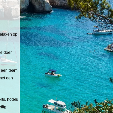
relaxen op
 te doen
t een team
 met een
ts, hotels
ilig