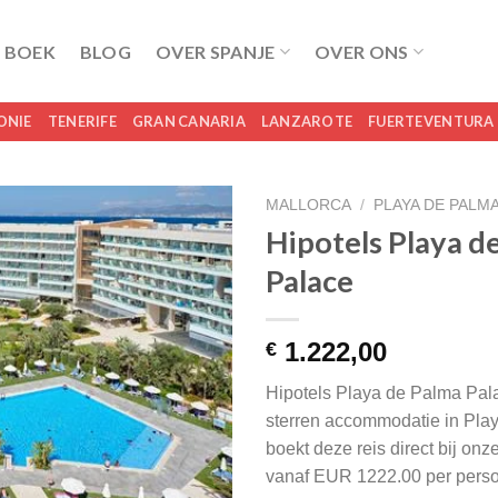
 BOEK
BLOG
OVER SPANJE
OVER ONS
ONIE
TENERIFE
GRAN CANARIA
LANZAROTE
FUERTEVENTURA
MALLORCA
/
PLAYA DE PALM
Hipotels Playa d
Palace
1.222,00
€
Hipotels Playa de Palma Pala
sterren accommodatie in Pla
boekt deze reis direct bij onz
vanaf EUR 1222.00 per pers