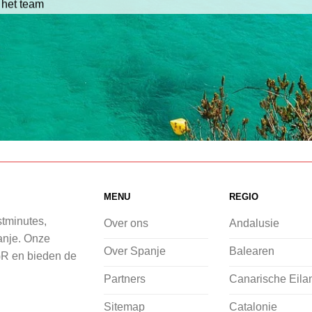
 het team
MENU
REGIO
stminutes,
Over ons
Andalusie
panje. Onze
Over Spanje
Balearen
GR en bieden de
Partners
Canarische Eila
Sitemap
Catalonie