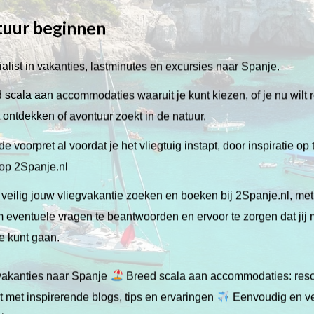
tuur beginnen
alist in vakanties, lastminutes en excursies naar Spanje.
scala aan accommodaties waaruit je kunt kiezen, of je nu wilt 
lt ontdekken of avontuur zoekt in de natuur.
de voorpret al voordat je het vliegtuig instapt, door inspiratie op
 op 2Spanje.nl
veilig jouw vliegvakantie zoeken en boeken bij 2Spanje.nl, me
 om eventuele vragen te beantwoorden en ervoor te zorgen dat jij
ie kunt gaan.
gvakanties naar Spanje
Breed scala aan accommodaties: resor
 met inspirerende blogs, tips en ervaringen
Eenvoudig en ve