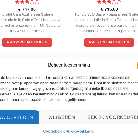
Gewaardeerd
Gewaardeerd
€
747,00
€
735,00
3
uit 5
3
uit 5
Inturotel Cala Azul is een 3 sterren
TUI SUNEO Santa Ponsa is een 3 ste
mmodatie in Cala d'Or. U boekt deze
accommodatie in Santa Ponsa. U bo
s direct bij onze partner TUI. Nu vanaf
deze reis direct bij onze partner TUI.
EUR 747.00 per persoon.
vanaf EUR 735.00 per persoon.
PRIJZEN EN BOEKEN
PRIJZEN EN BOEKEN
WAT ZE OVER ONS ZEGGEN
Beheer toestemming
de beste ervaringen te bieden, gebruiken wij technologieën zoals cookies om
ormatie over je apparaat op te slaan en/of te raadplegen. Door in te stemmen met d
hnologieën kunnen wij gegevens zoals surfgedrag of unieke ID's op deze site
werken. Als je geen toestemming geeft of uw toestemming intrekt, kan dit een nade
loed hebben op bepaalde functies en mogelijkheden.
ACCEPTEREN
WEIGEREN
BEKIJK VOORKEURE
Cookiebeleid
Privacyverklaring