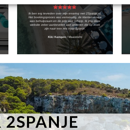
Ik ben erg tevreden over mijn ervaring met 2Spanje.nl.
Het boekingsproces was eenvoudig, de klantenservice
was behulpzaam en de prijs was scherp. Ik zou deze
website zeker aanbevelen aan anderen die op zoek
zijn naar een reis naar Spanje.
Kiki Kampen
/
Maastricht
 2SPANJE