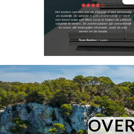
Het boeken van een reis via 2Spanje.nl was eenvoudig
en duidelijk. De website is gebruiksvriendelijk en biedt
een breed scala aan filters om je te helpen de perfecte
vakantie te vinden. De zoekresultaten zijn overzichtelijk
en tonen alle belangrijke informatie, zoals de prijs,
sterren en de locatie.
Teun Bakker
/
Laren
OVER