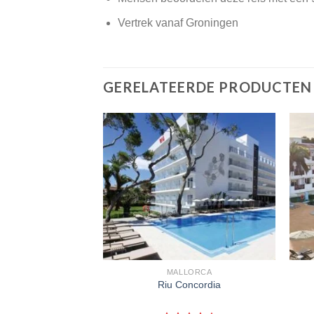
Vertrek vanaf Groningen
GERELATEERDE PRODUCTEN
LORCA
MALLORCA
o Bahia
Riu Concordia