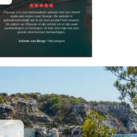
2Spanje.nl is een betrouwbare website met een breed
scala aan reizen naar Spanje. De website is
gebruiksvriendelijk wat ik als zeer positief heb ervaren.
De prijzen op 2Spanje.nl zijn scherp en er zijn vaak
aanbiedingen en kortingen. Ik heb voor mijn reis een
goede deal kunnen bemachtigen.
Juliette van Berge
/
Nieuwegein