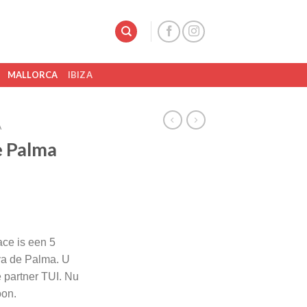
MALLORCA
IBIZA
A
e Palma
ce is een 5
ya de Palma. U
e partner TUI. Nu
oon.