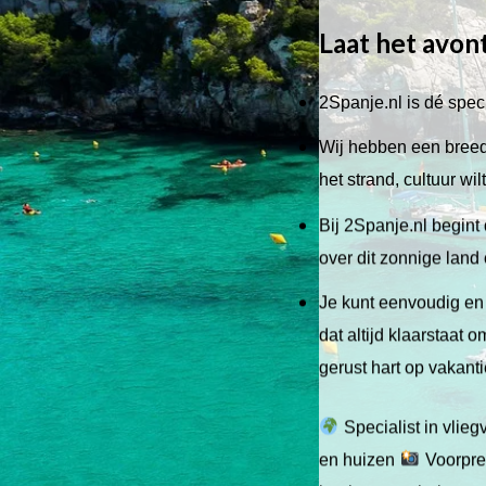
Laat het avon
2Spanje.nl is dé speci
Wij hebben een breed 
het strand, cultuur wi
Bij 2Spanje.nl begint 
over dit zonnige land
Je kunt eenvoudig en 
dat altijd klaarstaat
gerust hart op vakant
Specialist in vlie
en huizen
Voorpret