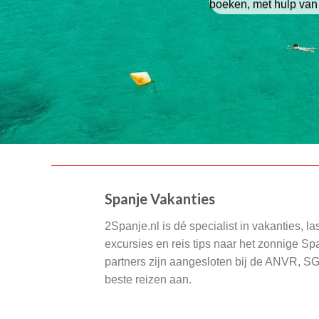
boeken, met hulp van
Spanje Vakanties
2Spanje.nl is dé specialist in vakanties, la
excursies en reis tips naar het zonnige S
partners zijn aangesloten bij de ANVR, S
beste reizen aan.