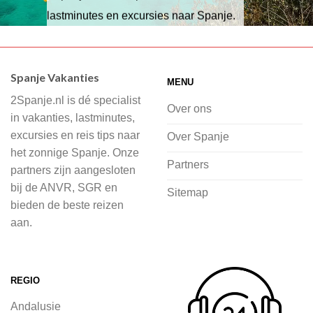
lastminutes en excursies naar Spanje.
Wij hebben een breed scala aan
accommodaties waaruit je kunt kiezen,
Spanje Vakanties
MENU
of je nu wilt relaxen op het strand,
2Spanje.nl is dé specialist
cultuur wilt ontdekken of avontuur zoekt
Over ons
in vakanties, lastminutes,
in de natuur.
excursies en reis tips naar
Over Spanje
het zonnige Spanje. Onze
Bij 2Spanje.nl begint de voorpret al
Partners
partners zijn aangesloten
voordat je het vliegtuig instapt, door
bij de ANVR, SGR en
Sitemap
inspiratie op te doen over dit zonnige
bieden de beste reizen
land op 2Spanje.nl
aan.
Je kunt eenvoudig en veilig jouw
vliegvakantie zoeken en boeken bij
REGIO
2Spanje.nl, met een team dat altijd
Andalusie
klaarstaat om eventuele vragen te