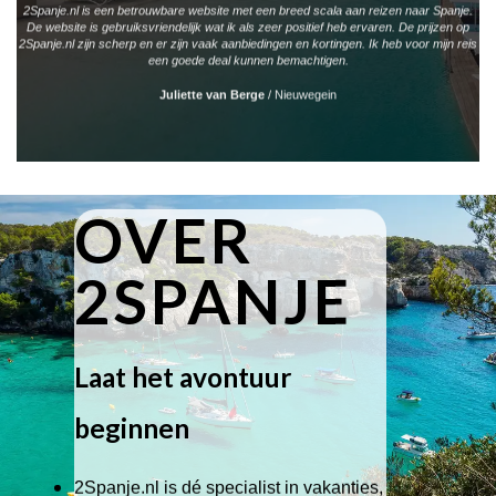
2Spanje.nl is een betrouwbare website met een breed scala aan reizen naar Spanje.
De website is gebruiksvriendelijk wat ik als zeer positief heb ervaren. De prijzen op
2Spanje.nl zijn scherp en er zijn vaak aanbiedingen en kortingen. Ik heb voor mijn reis
een goede deal kunnen bemachtigen.
Juliette van Berge
/
Nieuwegein
OVER
2SPANJE
Laat het avontuur
beginnen
2Spanje.nl is dé specialist in vakanties,