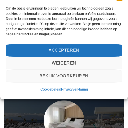
Om de beste ervaringen te bieden, gebruiken wij technologieën zoals
cookies om informatie over je apparaat op te slaan en/of te raadplegen.
Door in te stemmen met deze technologieën kunnen wij gegevens zoals
Gewaardeerd
Gewaardeerd
€
892,00
€
1.214,00
4
uit 5
4
uit 5
surfgedrag of unieke ID's op deze site verwerken. Als je geen toestemming
Elba Premium Suites is een 4 sterren
Plus Fariones Suite Hotel is een 4
geeft of uw toestemming intrekt, kan dit een nadelige invloed hebben op
accommodatie in Playa Blanca. U
sterren accommodatie in Puerto del
boekt deze reis direct bij onze
Carmen. U boekt deze reis direct bij
bepaalde functies en mogelijkheden.
partner TUI. Nu vanaf EUR 892.00
onze partner TUI. Nu vanaf EUR
per persoon.
1214.00 per persoon.
ACCEPTEREN
PRIJZEN EN BOEKEN
PRIJZEN EN BOEKEN
WEIGEREN
WAT ZE OVER ONS ZEGGEN
BEKIJK VOORKEUREN
Cookiebeleid
Privacyverklaring