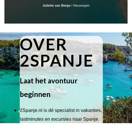
Juliette van Berge
/
Nieuwegein
OVER
2SPANJE
Laat het avontuur
beginnen
2Spanje.nl is dé specialist in vakanties,
lastminutes en excursies naar Spanje.
Wij hebben een breed scala aan