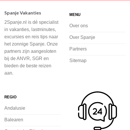
accommodaties waaruit je kunt kiezen,
Spanje Vakanties
MENU
of je nu wilt relaxen op het strand,
2Spanje.nl is dé specialist
cultuur wilt ontdekken of avontuur zoekt
Over ons
in vakanties, lastminutes,
in de natuur.
excursies en reis tips naar
Over Spanje
het zonnige Spanje. Onze
Bij 2Spanje.nl begint de voorpret al
Partners
partners zijn aangesloten
voordat je het vliegtuig instapt, door
bij de ANVR, SGR en
Sitemap
inspiratie op te doen over dit zonnige
bieden de beste reizen
land op 2Spanje.nl
aan.
Je kunt eenvoudig en veilig jouw
vliegvakantie zoeken en boeken bij
REGIO
2Spanje.nl, met een team dat altijd
Andalusie
klaarstaat om eventuele vragen te
beantwoorden en ervoor te zorgen dat
Balearen
jij met een gerust hart op vakantie kunt