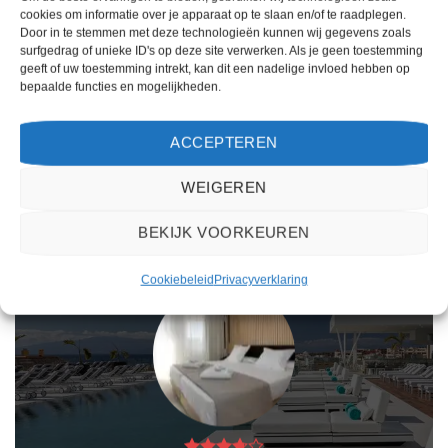
Gewaardeerd
Gewaardeerd
€
840,00
€
823,00
cookies om informatie over je apparaat op te slaan en/of te raadplegen.
3
uit 5
4
uit 5
Inturotel Esmeralda Park is een 3
Riu Concordia is een 4 sterren
Door in te stemmen met deze technologieën kunnen wij gegevens zoals
sterren accommodatie in Cala d'Or.
accommodatie in Playa de Palma. U
surfgedrag of unieke ID's op deze site verwerken. Als je geen toestemming
U boekt deze reis direct bij onze
boekt deze reis direct bij onze
geeft of uw toestemming intrekt, kan dit een nadelige invloed hebben op
partner TUI. Nu vanaf EUR 840.00
partner TUI. Nu vanaf EUR 823.00
bepaalde functies en mogelijkheden.
per persoon.
per persoon.
PRIJZEN EN BOEKEN
PRIJZEN EN BOEKEN
ACCEPTEREN
WAT ZE OVER ONS ZEGGEN
WEIGEREN
BEKIJK VOORKEUREN
Cookiebeleid
Privacyverklaring