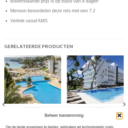
Bovenstaande prijs is op basis van 8 dagen
Mensen beoordelen deze reis met een 7.2
Vertrek vanaf AMS
GERELATEERDE PRODUCTEN
CALA D'OR
MALLORCA
Inturotel Esmeralda Park
Riu Concordia
Beheer toestemming
Om de beste ervaringen te bieden, gebruiken wij technologieën zoals