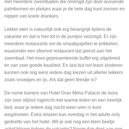
met meerdere zwembaden die omringd zijn door wuivende
palmbomen en plekjes waar je de hele dag kunt zonnen en
nippen van koele drankjes.
Lekker eten is natuurlijk ook erg belangrijk tijdens de
vakantie en dat is hier tot in de puntjes verzorgd. Er zijn
meerdere restaurants om de smaakpapillen te prikkelen,
waaronder een sfeervol restaurant dat grenst aan het
zwembad. Het mooi gepresenteerde buffet erg uitgebreid
en van zeer goede kwaliteit. En
last but not least
: kinderen
kunnen ook nog eens iedere dag kiezen uit allerlei lekkers
zoals snoepjes en ijs. Als dat geen feestje is?
De ruime kamers van Hotel Gran Melia Palacio de Isora
zijn zeer stijlvol ingericht met warme tinten en een heerlijk
bed, waar je iedere dag nacht weer uren in kunt
wegdromen. Extra relaxen kan overdag in het adults only
gedeelte van het hotel. Wil je ook nog een klein beetje
actief blijven tijdens de vakantie? Neem dan deel aan een