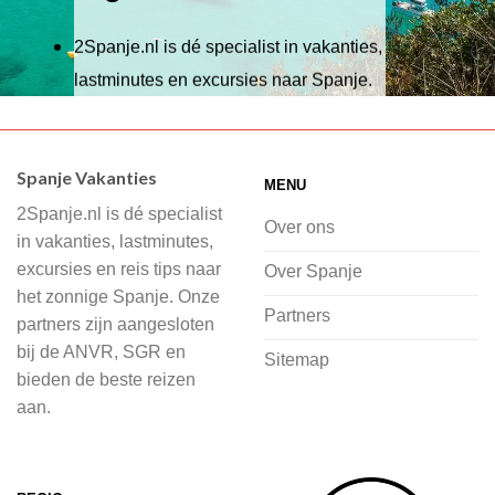
2Spanje.nl is dé specialist in vakanties,
lastminutes en excursies naar Spanje.
Wij hebben een breed scala aan
accommodaties waaruit je kunt kiezen,
Spanje Vakanties
MENU
of je nu wilt relaxen op het strand,
2Spanje.nl is dé specialist
cultuur wilt ontdekken of avontuur zoekt
Over ons
in vakanties, lastminutes,
in de natuur.
excursies en reis tips naar
Over Spanje
het zonnige Spanje. Onze
Bij 2Spanje.nl begint de voorpret al
Partners
partners zijn aangesloten
voordat je het vliegtuig instapt, door
bij de ANVR, SGR en
Sitemap
inspiratie op te doen over dit zonnige
bieden de beste reizen
land op 2Spanje.nl
aan.
Je kunt eenvoudig en veilig jouw
vliegvakantie zoeken en boeken bij