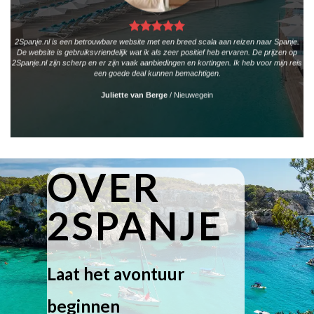
2Spanje.nl is een betrouwbare website met een breed scala aan reizen naar Spanje.
De website is gebruiksvriendelijk wat ik als zeer positief heb ervaren. De prijzen op
2Spanje.nl zijn scherp en er zijn vaak aanbiedingen en kortingen. Ik heb voor mijn reis
een goede deal kunnen bemachtigen.
Juliette van Berge
/
Nieuwegein
OVER
2SPANJE
Laat het avontuur
beginnen