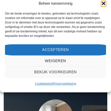
Beheer toestemming
COSTA ADEJE
COSTA ADEJE
El Duque
Best Jacaranda
Om de beste ervaringen te bieden, gebruiken wij technologieën zoals
cookies om informatie over je apparaat op te slaan en/of te raadplegen.
Door in te stemmen met deze technologieën kunnen wij gegevens zoals
surfgedrag of unieke ID's op deze site verwerken. Als je geen toestemming
Gewaardeerd
Gewaardeerd
€
662,00
€
731,00
geeft of uw toestemming intrekt, kan dit een nadelige invloed hebben op
3
uit 5
4
uit 5
El Duque is een 3 sterren
Best Jacaranda is een 4 sterren
bepaalde functies en mogelijkheden.
accommodatie in Costa Adeje. U
accommodatie in Costa Adeje. U
boekt deze reis direct bij onze
boekt deze reis direct bij onze
partner TUI. Nu vanaf EUR 662.00
partner TUI. Nu vanaf EUR 731.00
ACCEPTEREN
per persoon.
per persoon.
PRIJZEN EN BOEKEN
PRIJZEN EN BOEKEN
WEIGEREN
BEKIJK VOORKEUREN
WAT ZE OVER ONS ZEGGEN
Cookiebeleid
Privacyverklaring