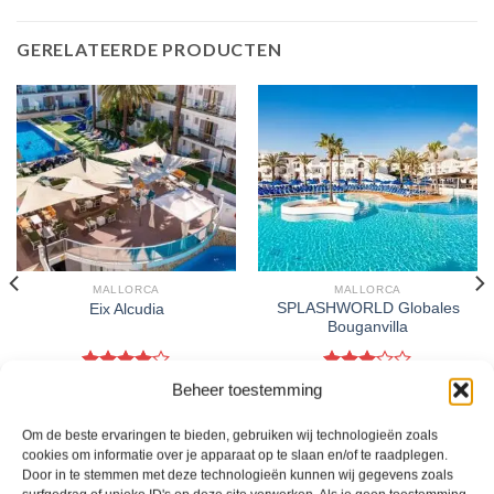
GERELATEERDE PRODUCTEN
MALLORCA
MALLORCA
SPLASHWORLD Globales
Eix Alcudia
Bouganvilla
Gewaardeerd
Gewaardeerd
€
728,00
€
974,00
Beheer toestemming
4
uit 5
3
uit 5
Eix Alcudia is een 4 sterren
SPLASHWORLD Globales
accommodatie in Port D'Alcudia. U
Bouganvilla is een 3 sterren
Om de beste ervaringen te bieden, gebruiken wij technologieën zoals
boekt deze reis direct bij onze
accommodatie in Sa Coma. U boekt
cookies om informatie over je apparaat op te slaan en/of te raadplegen.
partner TUI. Nu vanaf EUR 728.00
deze reis direct bij onze partner TUI.
Door in te stemmen met deze technologieën kunnen wij gegevens zoals
per persoon.
Nu vanaf EUR 974.00 per persoon.