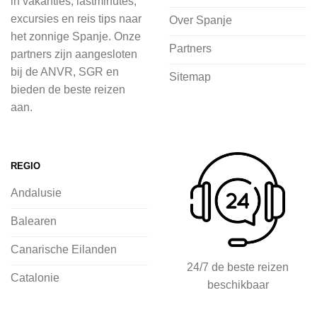
in vakanties, lastminutes,
in de natuur.
excursies en reis tips naar
Over Spanje
het zonnige Spanje. Onze
Bij 2Spanje.nl begint de voorpret al
Partners
partners zijn aangesloten
voordat je het vliegtuig instapt, door
bij de ANVR, SGR en
Sitemap
inspiratie op te doen over dit zonnige
bieden de beste reizen
land op 2Spanje.nl
aan.
Je kunt eenvoudig en veilig jouw
vliegvakantie zoeken en boeken bij
REGIO
2Spanje.nl, met een team dat altijd
Andalusie
klaarstaat om eventuele vragen te
beantwoorden en ervoor te zorgen dat
Balearen
jij met een gerust hart op vakantie kunt
Canarische Eilanden
gaan.
24/7 de beste reizen
Catalonie
beschikbaar
Specialist in vliegvakanties naar