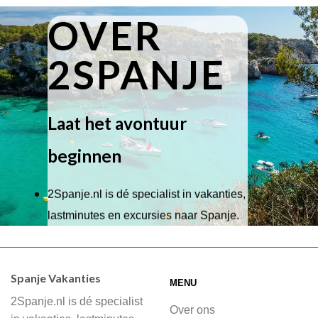
OVER
2SPANJE
Laat het avontuur
beginnen
2Spanje.nl is dé specialist in vakanties,
lastminutes en excursies naar Spanje.
Wij hebben een breed scala aan
accommodaties waaruit je kunt kiezen,
Spanje Vakanties
MENU
of je nu wilt relaxen op het strand,
2Spanje.nl is dé specialist
cultuur wilt ontdekken of avontuur zoekt
Over ons