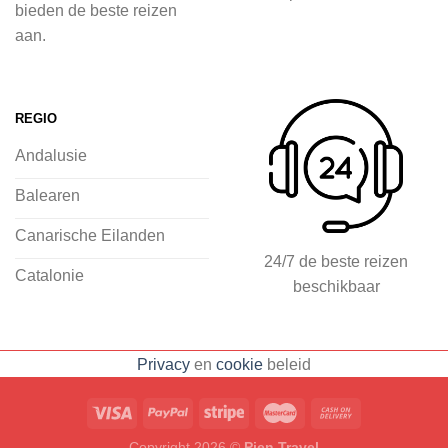
inspiratie op te doen over dit zonnige
bieden de beste reizen
land op 2Spanje.nl
aan.
Je kunt eenvoudig en veilig jouw
vliegvakantie zoeken en boeken bij
REGIO
2Spanje.nl, met een team dat altijd
Andalusie
klaarstaat om eventuele vragen te
beantwoorden en ervoor te zorgen dat
Balearen
jij met een gerust hart op vakantie kunt
Canarische Eilanden
gaan.
24/7 de beste reizen
Catalonie
beschikbaar
Specialist in vliegvakanties naar
Spanje
Breed scala aan
Privacy
en
cookie
beleid
accommodaties: resorts, hotels en
huizen
Voorpret met inspirerende
blogs, tips en ervaringen
Eenvoudig
Copyright 2026 ©
Pien Travel