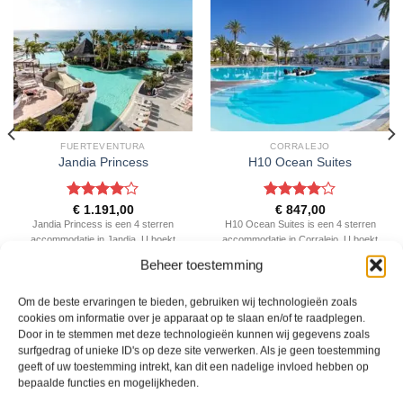
FUERTEVENTURA
CORRALEJO
Jandia Princess
H10 Ocean Suites
Gewaardeerd
Gewaardeerd
€
1.191,00
€
847,00
4
uit 5
4
uit 5
Jandia Princess is een 4 sterren
H10 Ocean Suites is een 4 sterren
accommodatie in Jandia. U boekt
accommodatie in Corralejo. U boekt
deze reis direct bij onze partner TUI.
deze reis direct bij onze partner TUI.
Beheer toestemming
Nu vanaf EUR 1191.00 per persoon.
Nu vanaf EUR 847.00 per persoon.
Om de beste ervaringen te bieden, gebruiken wij technologieën zoals
PRIJZEN EN BOEKEN
PRIJZEN EN BOEKEN
cookies om informatie over je apparaat op te slaan en/of te raadplegen.
Door in te stemmen met deze technologieën kunnen wij gegevens zoals
surfgedrag of unieke ID's op deze site verwerken. Als je geen toestemming
geeft of uw toestemming intrekt, kan dit een nadelige invloed hebben op
WAT ZE OVER ONS ZEGGEN
bepaalde functies en mogelijkheden.