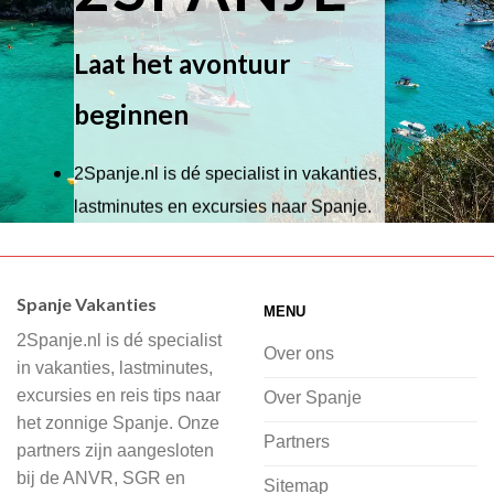
Laat het avontuur
beginnen
2Spanje.nl is dé specialist in vakanties,
lastminutes en excursies naar Spanje.
Wij hebben een breed scala aan
accommodaties waaruit je kunt kiezen,
Spanje Vakanties
MENU
of je nu wilt relaxen op het strand,
2Spanje.nl is dé specialist
cultuur wilt ontdekken of avontuur zoekt
Over ons
in vakanties, lastminutes,
in de natuur.
excursies en reis tips naar
Over Spanje
het zonnige Spanje. Onze
Bij 2Spanje.nl begint de voorpret al
Partners
partners zijn aangesloten
voordat je het vliegtuig instapt, door
bij de ANVR, SGR en
Sitemap