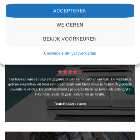
ACCEPTEREN
WEIGEREN
BEKIJK VOORKEUREN
Cookiebeleid
Privacyverklaring
Het boeken van een reis via 2Spanje.nl was eenvoudig en duidelijk. De website is
gebruiksvriendelijk en biedt een breed scala aan filters om je te helpen de perfecte
vakantie te vinden. De zoekresultaten zijn overzichtelijk en tonen alle belangrijke
informatie, zoals de prijs, sterren en de locatie.
Teun Bakker
/
Laren