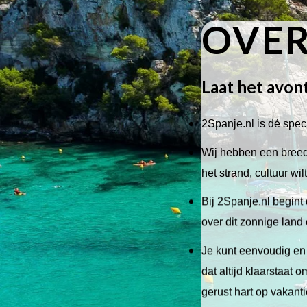
OVER
Laat het avon
2Spanje.nl is dé speci
Wij hebben een breed 
het strand, cultuur wi
Bij 2Spanje.nl begint 
over dit zonnige land
Je kunt eenvoudig en 
dat altijd klaarstaat
gerust hart op vakant