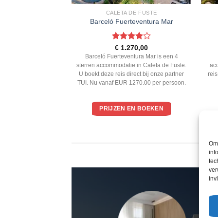
VENTURA
CALETA DE FUSTE
E Fuerteventura
Barceló Fuerteventura Mar
ardeerd
Gewaardeerd
6,00
€
1.270,00
 5
4
uit 5
erteventura is een 4
Barceló Fuerteventura Mar is een 4
datie in Playa de
sterren accommodatie in Caleta de Fuste.
ac
deze reis direct bij
U boekt deze reis direct bij onze partner
rei
 Nu vanaf EUR 846.00
TUI. Nu vanaf EUR 1270.00 per persoon.
ersoon.
EN BOEKEN
PRIJZEN EN BOEKEN
Om 
inf
tec
ver
inv