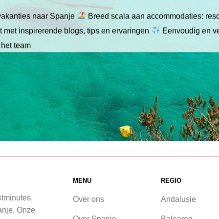
gvakanties naar Spanje
Breed scala aan accommodaties: resor
 met inspirerende blogs, tips en ervaringen
Eenvoudig en ve
 het team
MENU
REGIO
stminutes,
Over ons
Andalusie
panje. Onze
Over Spanje
Balearen