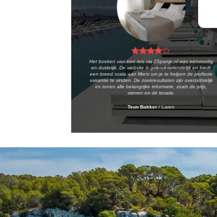
Het boeken van een reis via 2Spanje.nl was eenvoudig
en duidelijk. De website is gebruiksvriendelijk en biedt
een breed scala aan filters om je te helpen de perfecte
vakantie te vinden. De zoekresultaten zijn overzichtelijk
en tonen alle belangrijke informatie, zoals de prijs,
sterren en de locatie.
Teun Bakker
/
Laren