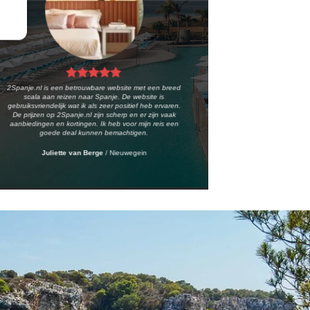
2Spanje.nl is een betrouwbare website met een breed
scala aan reizen naar Spanje. De website is
gebruiksvriendelijk wat ik als zeer positief heb ervaren.
De prijzen op 2Spanje.nl zijn scherp en er zijn vaak
aanbiedingen en kortingen. Ik heb voor mijn reis een
goede deal kunnen bemachtigen.
Juliette van Berge
/
Nieuwegein