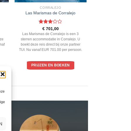
CORRALEJO
Las Marismas de Corralejo
Gewaardeerd
€
701,00
3
uit 5
n
Las Marismas de Corralejo is een 3
eze
sterren accommodatie in Corralejo. U
anaf
boekt deze reis direct bij onze partner
TUI. Nu vanaf EUR 701.00 per persoon.
PRIJZEN EN BOEKEN
eze
lige
N