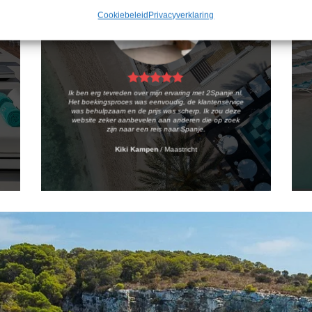
Cookiebeleid
Privacyverklaring
Ik ben erg tevreden over mijn ervaring met 2Spanje.nl.
Het boekingsproces was eenvoudig, de klantenservice
was behulpzaam en de prijs was scherp. Ik zou deze
website zeker aanbevelen aan anderen die op zoek
zijn naar een reis naar Spanje.
Kiki Kampen
/
Maastricht