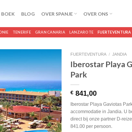
 BOEK
BLOG
OVER SPANJE
OVER ONS
ONIE
TENERIFE
GRAN CANARIA
LANZAROTE
FUERTEVENTURA
FUERTEVENTURA
/
JANDIA
Iberostar Playa 
Park
841,00
€
Iberostar Playa Gaviotas Park
accommodatie in Jandia. U bo
direct bij onze partner D-rei
841.00 per persoon.