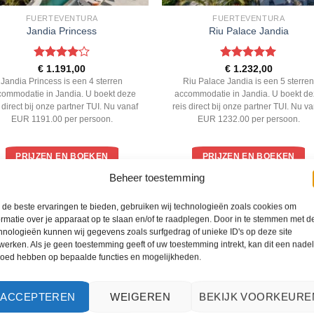
FUERTEVENTURA
FUERTEVENTURA
Jandia Princess
Riu Palace Jandia
Gewaardeerd
Gewaardeerd
€
1.191,00
€
1.232,00
4
uit 5
5
uit 5
Jandia Princess is een 4 sterren
Riu Palace Jandia is een 5 sterre
commodatie in Jandia. U boekt deze
accommodatie in Jandia. U boekt d
s direct bij onze partner TUI. Nu vanaf
reis direct bij onze partner TUI. Nu v
EUR 1191.00 per persoon.
EUR 1232.00 per persoon.
PRIJZEN EN BOEKEN
PRIJZEN EN BOEKEN
Beheer toestemming
WAT ZE OVER ONS ZEGGEN
de beste ervaringen te bieden, gebruiken wij technologieën zoals cookies om
ormatie over je apparaat op te slaan en/of te raadplegen. Door in te stemmen met d
hnologieën kunnen wij gegevens zoals surfgedrag of unieke ID's op deze site
werken. Als je geen toestemming geeft of uw toestemming intrekt, kan dit een nade
loed hebben op bepaalde functies en mogelijkheden.
ACCEPTEREN
WEIGEREN
BEKIJK VOORKEURE