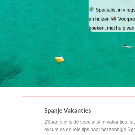
Specialist in vlie
en huizen
Voorpret
boeken, met hulp van
Spanje Vakanties
2Spanje.nl is dé specialist in vakanties, la
excursies en reis tips naar het zonnige S