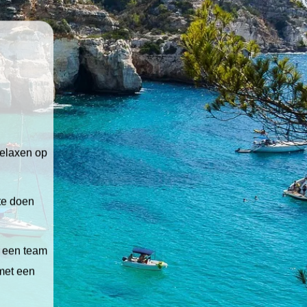
relaxen op
 te doen
t een team
 met een