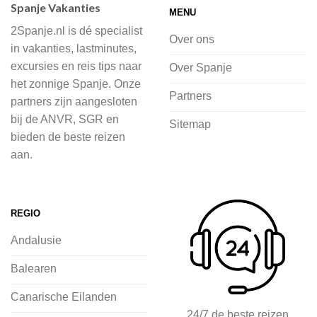
Spanje Vakanties
MENU
of je nu wilt relaxen op het strand,
2Spanje.nl is dé specialist
cultuur wilt ontdekken of avontuur zoekt
Over ons
in vakanties, lastminutes,
in de natuur.
excursies en reis tips naar
Over Spanje
het zonnige Spanje. Onze
Bij 2Spanje.nl begint de voorpret al
Partners
partners zijn aangesloten
voordat je het vliegtuig instapt, door
bij de ANVR, SGR en
Sitemap
inspiratie op te doen over dit zonnige
bieden de beste reizen
land op 2Spanje.nl
aan.
Je kunt eenvoudig en veilig jouw
vliegvakantie zoeken en boeken bij
REGIO
2Spanje.nl, met een team dat altijd
Andalusie
klaarstaat om eventuele vragen te
beantwoorden en ervoor te zorgen dat
Balearen
jij met een gerust hart op vakantie kunt
Canarische Eilanden
gaan.
24/7 de beste reizen