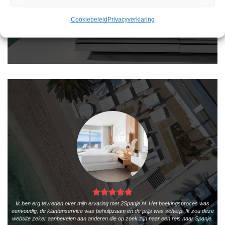
gebruiksvriendelijk en biedt een breed scala aan filters om je te helpen de perfecte
vakantie te vinden. De zoekresultaten zijn overzichtelijk en tonen alle belangrijke
informatie, zoals de prijs, sterren en de locatie.
Cookiebeleid
Privacyverklaring
Teun Bakker
/
Laren
Ik ben erg tevreden over mijn ervaring met 2Spanje.nl. Het boekingsproces was
eenvoudig, de klantenservice was behulpzaam en de prijs was scherp. Ik zou deze
website zeker aanbevelen aan anderen die op zoek zijn naar een reis naar Spanje.