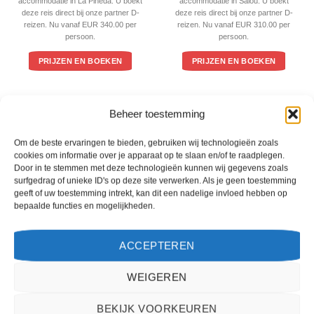
accommodatie in La Pineda. U boekt
accommodatie in Salou. U boekt
deze reis direct bij onze partner D-
deze reis direct bij onze partner D-
reizen. Nu vanaf EUR 340.00 per
reizen. Nu vanaf EUR 310.00 per
persoon.
persoon.
PRIJZEN EN BOEKEN
PRIJZEN EN BOEKEN
WAT ZE OVER ONS ZEGGEN
Beheer toestemming
Om de beste ervaringen te bieden, gebruiken wij technologieën zoals
cookies om informatie over je apparaat op te slaan en/of te raadplegen.
Door in te stemmen met deze technologieën kunnen wij gegevens zoals
surfgedrag of unieke ID's op deze site verwerken. Als je geen toestemming
geeft of uw toestemming intrekt, kan dit een nadelige invloed hebben op
bepaalde functies en mogelijkheden.
ACCEPTEREN
WEIGEREN
Het boeken van een reis via 2Spanje.nl was eenvoudig en duidelijk. De website is
BEKIJK VOORKEUREN