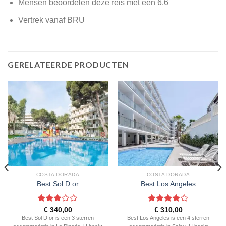
Mensen beoordelen deze reis met een 6.6
Vertrek vanaf BRU
GERELATEERDE PRODUCTEN
COSTA DORADA
COSTA DORADA
Best Sol D or
Best Los Angeles
Gewaardeerd
Gewaardeerd
€
340,00
€
310,00
3
uit 5
4
uit 5
Best Sol D or is een 3 sterren
Best Los Angeles is een 4 sterren