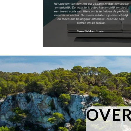
Het boeken van een reis via 2Spanje.nl was eenvoudig
en duidelijk. De website is gebruiksvriendelijk en biedt
een breed scala aan filters om je te helpen de perfecte
vakantie te vinden. De zoekresultaten zijn overzichtelijk
en tonen alle belangrijke informatie, zoals de prijs,
sterren en de locatie.
Teun Bakker
/
Laren
OVER