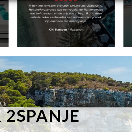
Ik ben erg tevreden over mijn ervaring met 2Spanje.nl.
Het boekingsproces was eenvoudig, de klantenservice
was behulpzaam en de prijs was scherp. Ik zou deze
website zeker aanbevelen aan anderen die op zoek
zijn naar een reis naar Spanje.
Kiki Kampen
/
Maastricht
 2SPANJE