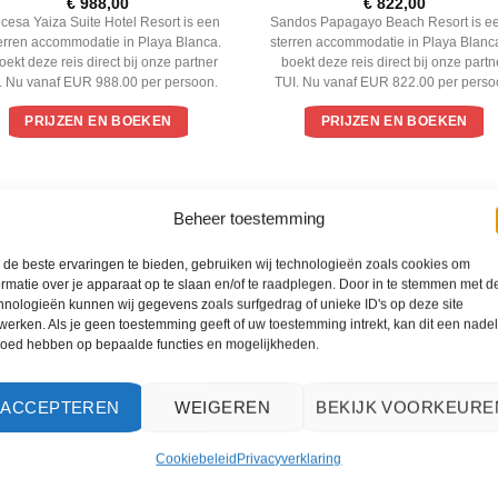
Gewaardeerd
Gewaardeerd
€
988,00
€
822,00
5
uit 5
4
uit 5
ncesa Yaiza Suite Hotel Resort is een
Sandos Papagayo Beach Resort is e
terren accommodatie in Playa Blanca.
sterren accommodatie in Playa Blanc
oekt deze reis direct bij onze partner
boekt deze reis direct bij onze partn
. Nu vanaf EUR 988.00 per persoon.
TUI. Nu vanaf EUR 822.00 per perso
PRIJZEN EN BOEKEN
PRIJZEN EN BOEKEN
WAT ZE OVER ONS ZEGGEN
Beheer toestemming
de beste ervaringen te bieden, gebruiken wij technologieën zoals cookies om
ormatie over je apparaat op te slaan en/of te raadplegen. Door in te stemmen met d
hnologieën kunnen wij gegevens zoals surfgedrag of unieke ID's op deze site
werken. Als je geen toestemming geeft of uw toestemming intrekt, kan dit een nade
loed hebben op bepaalde functies en mogelijkheden.
ACCEPTEREN
WEIGEREN
BEKIJK VOORKEURE
Cookiebeleid
Privacyverklaring