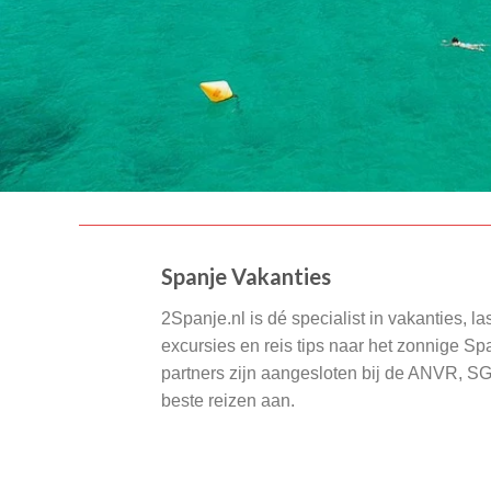
Spanje Vakanties
2Spanje.nl is dé specialist in vakanties, la
excursies en reis tips naar het zonnige S
partners zijn aangesloten bij de ANVR, S
beste reizen aan.