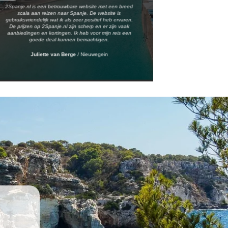
2Spanje.nl is een betrouwbare website met een breed
scala aan reizen naar Spanje. De website is
gebruiksvriendelijk wat ik als zeer positief heb ervaren.
De prijzen op 2Spanje.nl zijn scherp en er zijn vaak
aanbiedingen en kortingen. Ik heb voor mijn reis een
goede deal kunnen bemachtigen.
Juliette van Berge
/
Nieuwegein