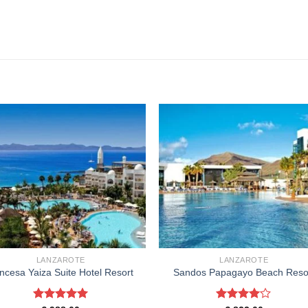
LANZAROTE
LANZAROTE
incesa Yaiza Suite Hotel Resort
Sandos Papagayo Beach Reso