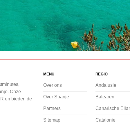
MENU
REGIO
stminutes,
Over ons
Andalusie
panje. Onze
Over Spanje
Balearen
GR en bieden de
Partners
Canarische Eila
Sitemap
Catalonie