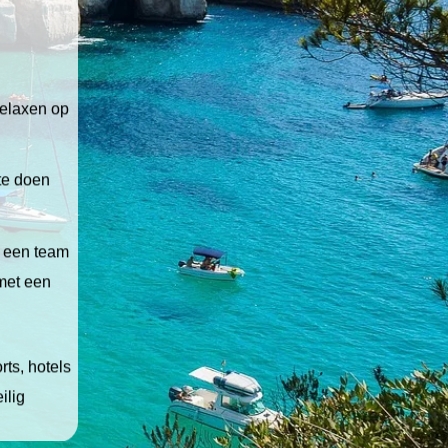
relaxen op
 te doen
t een team
 met een
ts, hotels
ilig