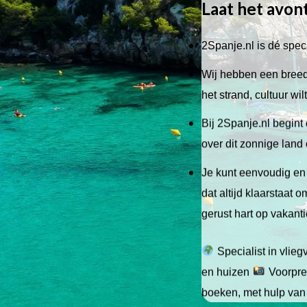
Laat het avon
2Spanje.nl is dé speci
Wij hebben een breed 
het strand, cultuur wi
Bij 2Spanje.nl begint 
over dit zonnige land
Je kunt eenvoudig en 
dat altijd klaarstaat
gerust hart op vakant
Specialist in vlie
en huizen
Voorpret
boeken, met hulp van