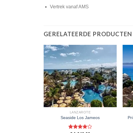
Vertrek vanaf AMS
GERELATEERDE PRODUCTEN
 TEGUISE
LANZAROTE
Resort & Spa
Seaside Los Jameos
Pr