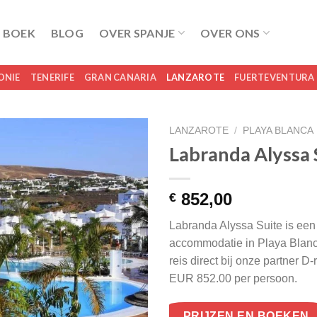
 BOEK
BLOG
OVER SPANJE
OVER ONS
ONIE
TENERIFE
GRAN CANARIA
LANZAROTE
FUERTEVENTURA
LANZAROTE
/
PLAYA BLANCA
Labranda Alyssa 
852,00
€
Labranda Alyssa Suite is een 
accommodatie in Playa Blanc
reis direct bij onze partner D
EUR 852.00 per persoon.
PRIJZEN EN BOEKEN