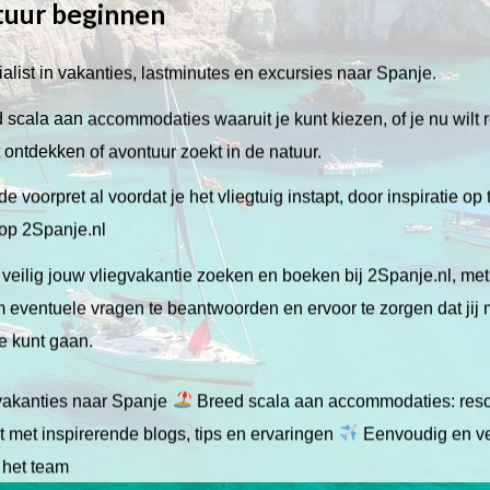
tuur beginnen
alist in vakanties, lastminutes en excursies naar Spanje.
scala aan accommodaties waaruit je kunt kiezen, of je nu wilt 
lt ontdekken of avontuur zoekt in de natuur.
de voorpret al voordat je het vliegtuig instapt, door inspiratie op
 op 2Spanje.nl
veilig jouw vliegvakantie zoeken en boeken bij 2Spanje.nl, me
 om eventuele vragen te beantwoorden en ervoor te zorgen dat jij
ie kunt gaan.
gvakanties naar Spanje
Breed scala aan accommodaties: resor
 met inspirerende blogs, tips en ervaringen
Eenvoudig en ve
 het team