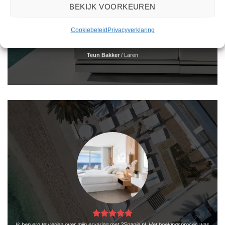
BEKIJK VOORKEUREN
Het boeken van een reis via 2Spanje.nl was eenvoudig en duidelijk. De website is
gebruiksvriendelijk en biedt een breed scala aan filters om je te helpen de perfecte
Cookiebeleid
Privacyverklaring
vakantie te vinden. De zoekresultaten zijn overzichtelijk en tonen alle belangrijke
informatie, zoals de prijs, sterren en de locatie.
Teun Bakker
/
Laren
Ik ben erg tevreden over mijn ervaring met 2Spanje.nl. Het boekingsproces was