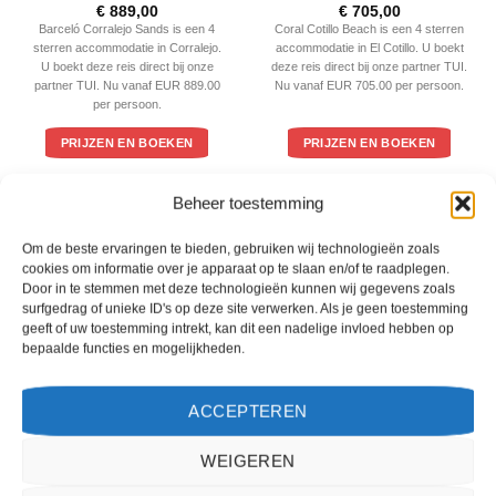
Gewaardeerd
Gewaardeerd
€
889,00
€
705,00
4
uit 5
4
uit 5
Barceló Corralejo Sands is een 4
Coral Cotillo Beach is een 4 sterren
sterren accommodatie in Corralejo.
accommodatie in El Cotillo. U boekt
U boekt deze reis direct bij onze
deze reis direct bij onze partner TUI.
partner TUI. Nu vanaf EUR 889.00
Nu vanaf EUR 705.00 per persoon.
per persoon.
PRIJZEN EN BOEKEN
PRIJZEN EN BOEKEN
Beheer toestemming
WAT ZE OVER ONS ZEGGEN
Om de beste ervaringen te bieden, gebruiken wij technologieën zoals
cookies om informatie over je apparaat op te slaan en/of te raadplegen.
Door in te stemmen met deze technologieën kunnen wij gegevens zoals
surfgedrag of unieke ID's op deze site verwerken. Als je geen toestemming
geeft of uw toestemming intrekt, kan dit een nadelige invloed hebben op
bepaalde functies en mogelijkheden.
ACCEPTEREN
WEIGEREN