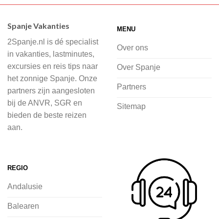
Wij hebben een breed scala aan
accommodaties waaruit je kunt kiezen,
Spanje Vakanties
MENU
of je nu wilt relaxen op het strand,
2Spanje.nl is dé specialist
cultuur wilt ontdekken of avontuur zoekt
Over ons
in vakanties, lastminutes,
in de natuur.
excursies en reis tips naar
Over Spanje
het zonnige Spanje. Onze
Bij 2Spanje.nl begint de voorpret al
Partners
partners zijn aangesloten
voordat je het vliegtuig instapt, door
bij de ANVR, SGR en
Sitemap
inspiratie op te doen over dit zonnige
bieden de beste reizen
land op 2Spanje.nl
aan.
Je kunt eenvoudig en veilig jouw
vliegvakantie zoeken en boeken bij
REGIO
2Spanje.nl, met een team dat altijd
Andalusie
klaarstaat om eventuele vragen te
beantwoorden en ervoor te zorgen dat
Balearen