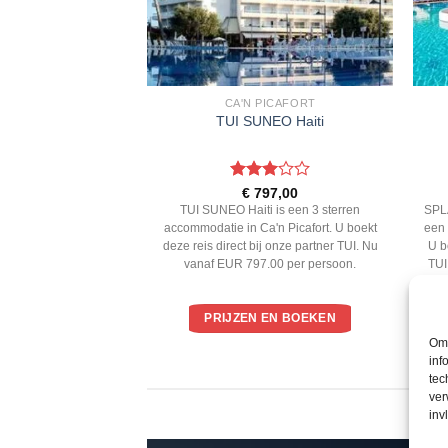
LORCA
CA'N PICAFORT
a Garden
TUI SUNEO Haiti
ardeerd
Gewaardeerd
6,00
€
797,00
 5
3
uit 5
 is een 3 sterren
TUI SUNEO Haiti is een 3 sterren
SPL
rt D'Alcudia. U boekt
accommodatie in Ca'n Picafort. U boekt
een 
j onze partner TUI. Nu
deze reis direct bij onze partner TUI. Nu
U b
.00 per persoon.
vanaf EUR 797.00 per persoon.
TUI
EN BOEKEN
PRIJZEN EN BOEKEN
Om 
inf
tec
ver
inv