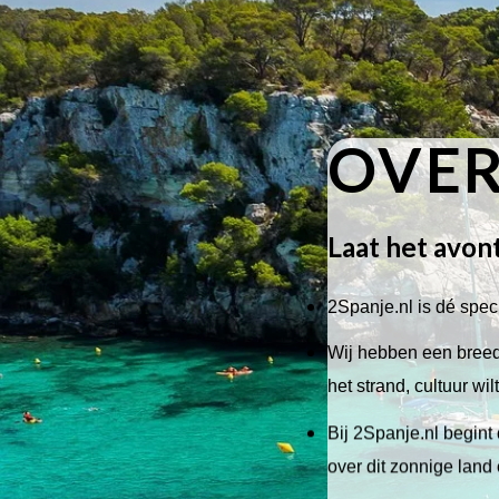
OVER
Laat het avon
2Spanje.nl is dé speci
Wij hebben een breed 
het strand, cultuur wi
Bij 2Spanje.nl begint 
over dit zonnige land