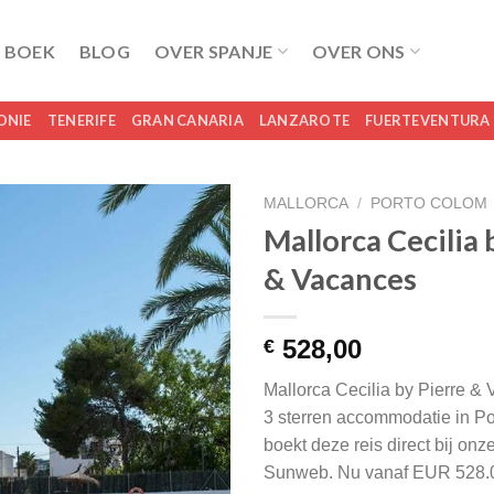
 BOEK
BLOG
OVER SPANJE
OVER ONS
ONIE
TENERIFE
GRAN CANARIA
LANZAROTE
FUERTEVENTURA
MALLORCA
/
PORTO COLOM
Mallorca Cecilia 
& Vacances
528,00
€
Mallorca Cecilia by Pierre &
3 sterren accommodatie in P
boekt deze reis direct bij onz
Sunweb. Nu vanaf EUR 528.0