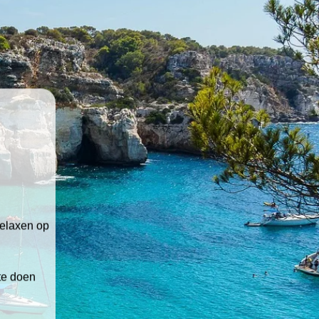
relaxen op
 te doen