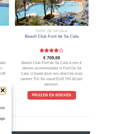
FONT DE SA CALA
Beach Club Font de Sa Cala
Gewaardeerd
€
705,00
4
uit 5
atie
Beach Club Font de Sa Cala is een 4
is
sterren accommodatie in Font De Sa
 EUR
Cala. U boekt deze reis direct bij onze
partner TUI. Nu vanaf EUR 705.00 per
persoon.
PRIJZEN EN BOEKEN
eze
lige