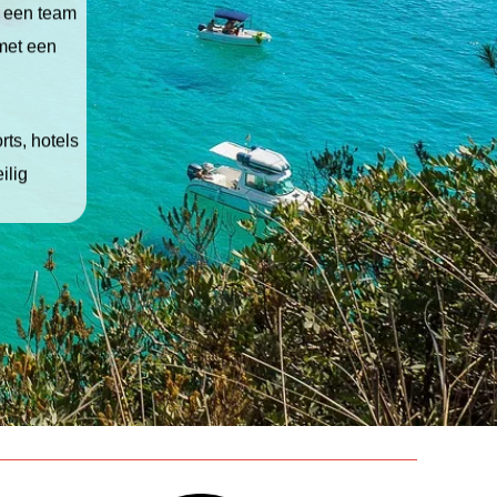
t een team
 met een
ts, hotels
ilig