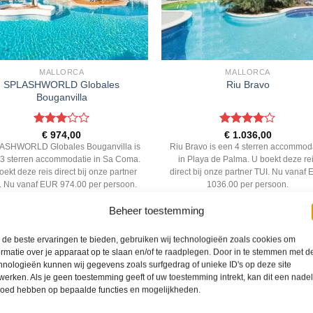
MALLORCA
MALLORCA
SPLASHWORLD Globales
Riu Bravo
Bouganvilla
Gewaardeerd
Gewaardeerd
€
974,00
€
1.036,00
3
uit 5
4
uit 5
ASHWORLD Globales Bouganvilla is
Riu Bravo is een 4 sterren accommod
3 sterren accommodatie in Sa Coma.
in Playa de Palma. U boekt deze re
oekt deze reis direct bij onze partner
direct bij onze partner TUI. Nu vanaf
. Nu vanaf EUR 974.00 per persoon.
1036.00 per persoon.
Beheer toestemming
PRIJZEN EN BOEKEN
PRIJZEN EN BOEKEN
de beste ervaringen te bieden, gebruiken wij technologieën zoals cookies om
ormatie over je apparaat op te slaan en/of te raadplegen. Door in te stemmen met d
hnologieën kunnen wij gegevens zoals surfgedrag of unieke ID's op deze site
WAT ZE OVER ONS ZEGGEN
werken. Als je geen toestemming geeft of uw toestemming intrekt, kan dit een nade
loed hebben op bepaalde functies en mogelijkheden.