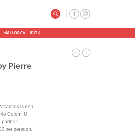
MALLORCA
IBIZA
by Pierre
 Vacances is een
orto Colom. U
e partner
0 per persoon.