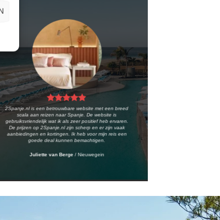
N
2Spanje.nl is een betrouwbare website met een breed
scala aan reizen naar Spanje. De website is
gebruiksvriendelijk wat ik als zeer positief heb ervaren.
De prijzen op 2Spanje.nl zijn scherp en er zijn vaak
aanbiedingen en kortingen. Ik heb voor mijn reis een
goede deal kunnen bemachtigen.
Juliette van Berge
/
Nieuwegein