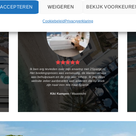
ACCEPTEREN
WEIGEREN
BEKIJK VOORKEURE
Cookiebeleid
Privacyverklaring
Ik ben erg tevreden over mijn ervaring met 2Spanje.nl.
Het boekingsproces was eenvoudig, de klantenservice
was behulpzaam en de prijs was scherp. Ik zou deze
website zeker aanbevelen aan anderen die op zoek
zijn naar een reis naar Spanje.
Kiki Kampen
/
Maastricht