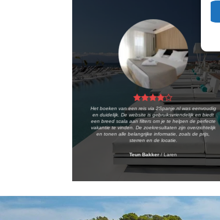
Het boeken van een reis via 2Spanje.nl was eenvoudig
en duidelijk. De website is gebruiksvriendelijk en biedt
een breed scala aan filters om je te helpen de perfecte
vakantie te vinden. De zoekresultaten zijn overzichtelijk
en tonen alle belangrijke informatie, zoals de prijs,
sterren en de locatie.
Teun Bakker
/
Laren