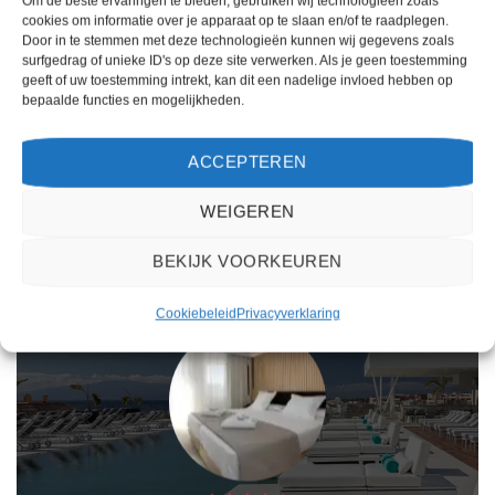
Om de beste ervaringen te bieden, gebruiken wij technologieën zoals
4
uit 5
3
uit 5
Hotel H10 Estepona Palace - logies
Hotel Globales Gardenia is een 3
cookies om informatie over je apparaat op te slaan en/of te raadplegen.
& ontbijt is een 4 sterren
sterren accommodatie in Fuengirola.
Door in te stemmen met deze technologieën kunnen wij gegevens zoals
accommodatie in Estepona. U boekt
U boekt deze reis direct bij onze
surfgedrag of unieke ID's op deze site verwerken. Als je geen toestemming
deze reis direct bij onze partner
partner Sunweb. Nu vanaf EUR
geeft of uw toestemming intrekt, kan dit een nadelige invloed hebben op
Sunweb. Nu vanaf EUR 706.00 per
708.00 per persoon.
bepaalde functies en mogelijkheden.
persoon.
PRIJZEN EN BOEKEN
PRIJZEN EN BOEKEN
ACCEPTEREN
WEIGEREN
WAT ZE OVER ONS ZEGGEN
BEKIJK VOORKEUREN
Cookiebeleid
Privacyverklaring