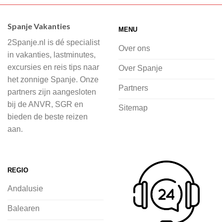
Wij hebben een breed scala aan
accommodaties waaruit je kunt kiezen,
Spanje Vakanties
MENU
of je nu wilt relaxen op het strand,
2Spanje.nl is dé specialist
cultuur wilt ontdekken of avontuur zoekt
Over ons
in vakanties, lastminutes,
in de natuur.
excursies en reis tips naar
Over Spanje
het zonnige Spanje. Onze
Bij 2Spanje.nl begint de voorpret al
Partners
partners zijn aangesloten
voordat je het vliegtuig instapt, door
bij de ANVR, SGR en
Sitemap
inspiratie op te doen over dit zonnige
bieden de beste reizen
land op 2Spanje.nl
aan.
Je kunt eenvoudig en veilig jouw
vliegvakantie zoeken en boeken bij
REGIO
2Spanje.nl, met een team dat altijd
Andalusie
klaarstaat om eventuele vragen te
beantwoorden en ervoor te zorgen dat
Balearen