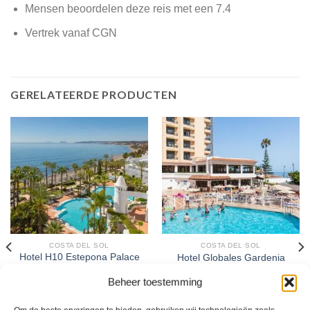
Mensen beoordelen deze reis met een 7.4
Vertrek vanaf CGN
GERELATEERDE PRODUCTEN
COSTA DEL SOL
COSTA DEL SOL
Hotel H10 Estepona Palace
Hotel Globales Gardenia
– logies & ontbijt
Beheer toestemming
Gewaardeerd
Gewaardeerd
€
706,00
€
708,00