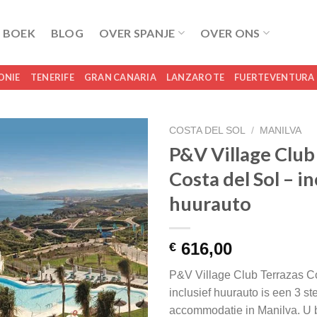
 BOEK
BLOG
OVER SPANJE
OVER ONS
ONIE
TENERIFE
GRAN CANARIA
LANZAROTE
FUERTEVENTURA
COSTA DEL SOL
/
MANILVA
P&V Village Club
Costa del Sol – in
huurauto
616,00
€
P&V Village Club Terrazas Co
inclusief huurauto is een 3 st
accommodatie in Manilva. U b