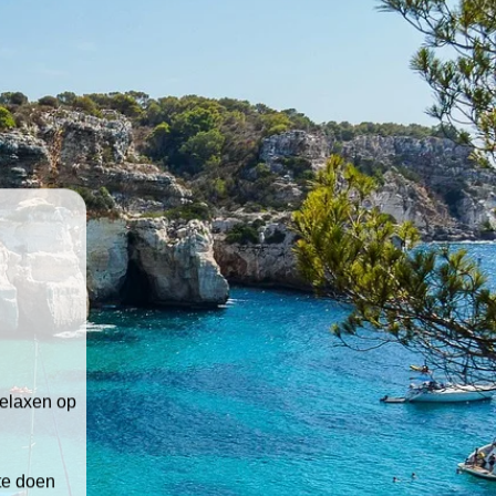
relaxen op
 te doen