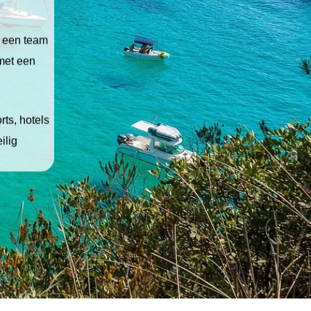
t een team
 met een
ts, hotels
ilig