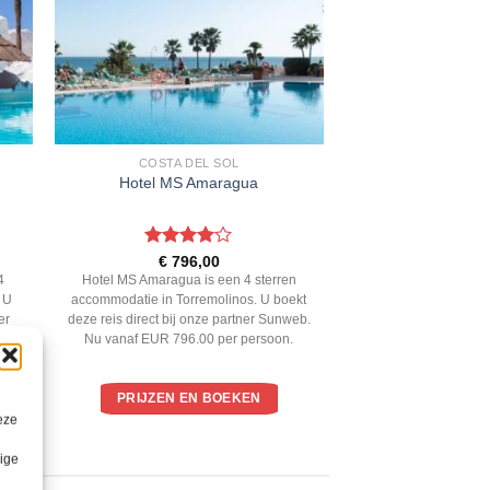
COSTA DEL SOL
Hotel MS Amaragua
Gewaardeerd
€
796,00
4
uit 5
4
Hotel MS Amaragua is een 4 sterren
 U
accommodatie in Torremolinos. U boekt
er
deze reis direct bij onze partner Sunweb.
r
Nu vanaf EUR 796.00 per persoon.
PRIJZEN EN BOEKEN
eze
lige