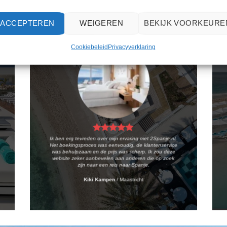
ACCEPTEREN
WEIGEREN
BEKIJK VOORKEURE
Cookiebeleid
Privacyverklaring
Ik ben erg tevreden over mijn ervaring met 2Spanje.nl.
Het boekingsproces was eenvoudig, de klantenservice
was behulpzaam en de prijs was scherp. Ik zou deze
website zeker aanbevelen aan anderen die op zoek
zijn naar een reis naar Spanje.
Kiki Kampen
/
Maastricht