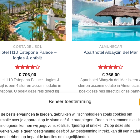
COSTA DEL SOL
ALMUÑECAR
Hotel H10 Estepona Palace –
Aparthotel Albayzin del Mar
logies & ontbijt
Gewaardeerd
Gewaardeerd
€
706,00
€
766,00
4
uit 5
4
uit 5
tel H10 Estepona Palace - logies &
Aparthotel Albayzin del Mar is een 
bijt is een 4 sterren accommodatie in
sterren accommodatie in Almuñecar.
tepona. U boekt deze reis direct bij
boekt deze reis direct bij onze partn
nze partner Sunweb. Nu vanaf EUR
Sunweb. Nu vanaf EUR 766.00 pe
Beheer toestemming
706.00 per persoon.
persoon.
PRIJZEN EN BOEKEN
PRIJZEN EN BOEKEN
de beste ervaringen te bieden, gebruiken wij technologieën zoals cookies om
ormatie over je apparaat op te slaan en/of te raadplegen. Door in te stemmen met d
hnologieën kunnen wij gegevens zoals surfgedrag of unieke ID's op deze site
werken. Als je geen toestemming geeft of uw toestemming intrekt, kan dit een nade
WAT ZE OVER ONS ZEGGEN
loed hebben op bepaalde functies en mogelijkheden.