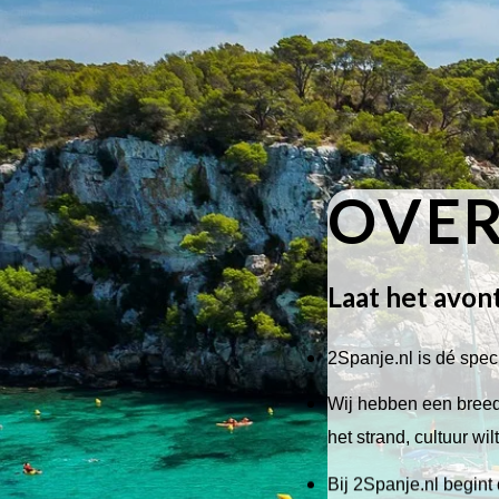
OVER
Laat het avon
2Spanje.nl is dé speci
Wij hebben een breed 
het strand, cultuur wi
Bij 2Spanje.nl begint 