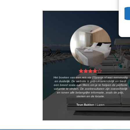
Het boeken van een reis via 2Spanje.nl was eenvoudig
en duidelijk. De website is gebruiksvriendelijk en biedt
een breed scala aan filters om je te helpen de perfecte
vakantie te vinden. De zoekresultaten zijn overzichtelijk
en tonen alle belangrijke informatie, zoals de prijs,
sterren en de locatie.
Teun Bakker
/
Laren