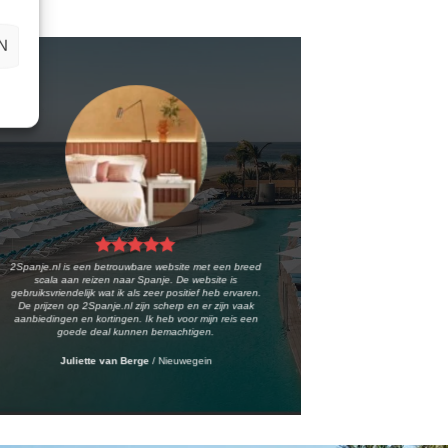
N
2Spanje.nl is een betrouwbare website met een breed
scala aan reizen naar Spanje. De website is
gebruiksvriendelijk wat ik als zeer positief heb ervaren.
De prijzen op 2Spanje.nl zijn scherp en er zijn vaak
aanbiedingen en kortingen. Ik heb voor mijn reis een
goede deal kunnen bemachtigen.
Juliette van Berge
/
Nieuwegein