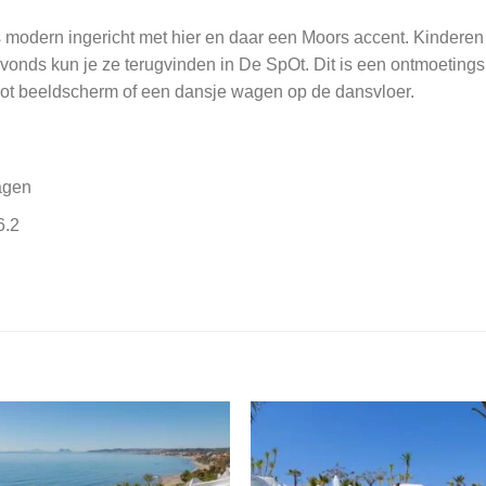
s modern ingericht met hier en daar een Moors accent. Kinderen z
vonds kun je ze terugvinden in De SpOt. Dit is een ontmoetingsru
oot beeldscherm of een dansje wagen op de dansvloer.
agen
6.2