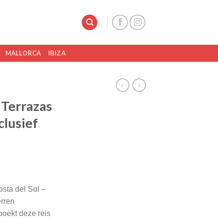
MALLORCA
IBIZA
 Terrazas
clusief
sta del Sol –
erren
oekt deze reis