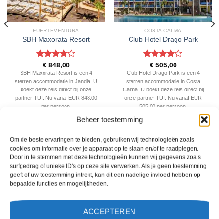
FUERTEVENTURA
COSTA CALMA
SBH Maxorata Resort
Club Hotel Drago Park
Gewaardeerd
Gewaardeerd
€
848,00
€
505,00
4
uit 5
4
uit 5
SBH Maxorata Resort is een 4
Club Hotel Drago Park is een 4
sterren accommodatie in Jandia. U
sterren accommodatie in Costa
boekt deze reis direct bij onze
Calma. U boekt deze reis direct bij
partner TUI. Nu vanaf EUR 848.00
onze partner TUI. Nu vanaf EUR
per persoon.
505.00 per persoon.
Beheer toestemming
PRIJZEN EN BOEKEN
PRIJZEN EN BOEKEN
Om de beste ervaringen te bieden, gebruiken wij technologieën zoals
cookies om informatie over je apparaat op te slaan en/of te raadplegen.
WAT ZE OVER ONS ZEGGEN
Door in te stemmen met deze technologieën kunnen wij gegevens zoals
surfgedrag of unieke ID's op deze site verwerken. Als je geen toestemming
geeft of uw toestemming intrekt, kan dit een nadelige invloed hebben op
bepaalde functies en mogelijkheden.
ACCEPTEREN