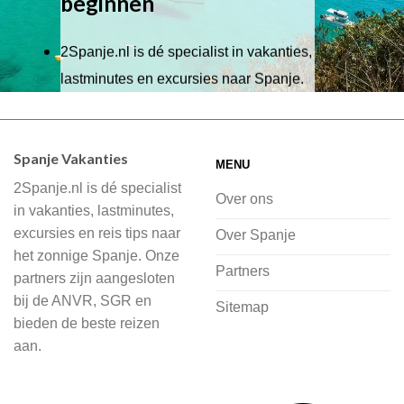
beginnen
2Spanje.nl is dé specialist in vakanties,
lastminutes en excursies naar Spanje.
Wij hebben een breed scala aan
accommodaties waaruit je kunt kiezen,
Spanje Vakanties
MENU
of je nu wilt relaxen op het strand,
2Spanje.nl is dé specialist
cultuur wilt ontdekken of avontuur zoekt
Over ons
in vakanties, lastminutes,
in de natuur.
excursies en reis tips naar
Over Spanje
het zonnige Spanje. Onze
Bij 2Spanje.nl begint de voorpret al
Partners
partners zijn aangesloten
voordat je het vliegtuig instapt, door
bij de ANVR, SGR en
Sitemap
inspiratie op te doen over dit zonnige
bieden de beste reizen
land op 2Spanje.nl
aan.
Je kunt eenvoudig en veilig jouw