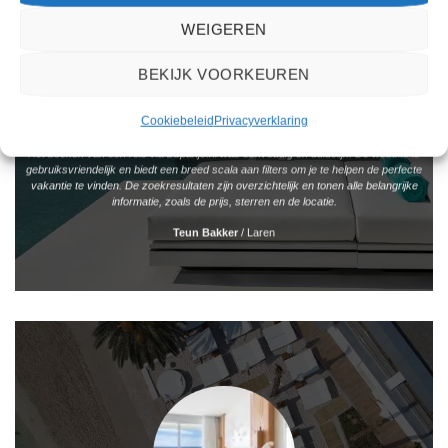
WEIGEREN
BEKIJK VOORKEUREN
Cookiebeleid
Privacyverklaring
Het boeken van een reis via 2Spanje.nl was eenvoudig en duidelijk. De website is
gebruiksvriendelijk en biedt een breed scala aan filters om je te helpen de perfecte
vakantie te vinden. De zoekresultaten zijn overzichtelijk en tonen alle belangrijke
informatie, zoals de prijs, sterren en de locatie.
Teun Bakker
/
Laren