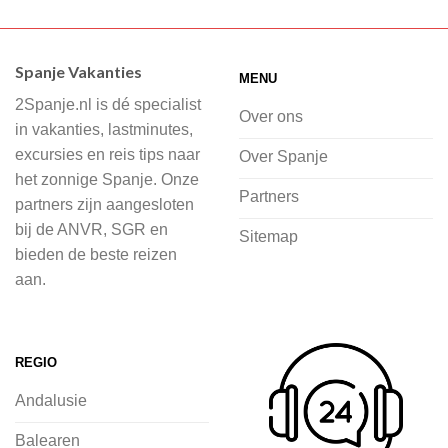
Wij hebben een breed scala aan
accommodaties waaruit je kunt kiezen,
Spanje Vakanties
MENU
of je nu wilt relaxen op het strand,
2Spanje.nl is dé specialist
cultuur wilt ontdekken of avontuur zoekt
Over ons
in vakanties, lastminutes,
in de natuur.
excursies en reis tips naar
Over Spanje
het zonnige Spanje. Onze
Bij 2Spanje.nl begint de voorpret al
Partners
partners zijn aangesloten
voordat je het vliegtuig instapt, door
bij de ANVR, SGR en
Sitemap
inspiratie op te doen over dit zonnige
bieden de beste reizen
land op 2Spanje.nl
aan.
Je kunt eenvoudig en veilig jouw
vliegvakantie zoeken en boeken bij
REGIO
2Spanje.nl, met een team dat altijd
Andalusie
klaarstaat om eventuele vragen te
beantwoorden en ervoor te zorgen dat
Balearen