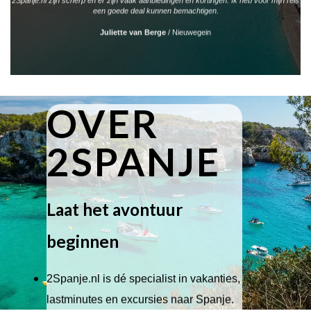
2Spanje.nl zijn scherp en er zijn vaak aanbiedingen en kortingen. Ik heb voor mijn reis
een goede deal kunnen bemachtigen.
Juliette van Berge
/
Nieuwegein
OVER
2SPANJE
Laat het avontuur
beginnen
2Spanje.nl is dé specialist in vakanties,
lastminutes en excursies naar Spanje.