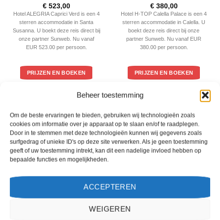
Gewaardeerd
Gewaardeerd
€
523,00
€
380,00
4
uit 5
4
uit 5
Hotel ALEGRIA Caprici Verd is een 4
Hotel H-TOP Calella Palace is een 4
sterren accommodatie in Santa
sterren accommodatie in Calella. U
Susanna. U boekt deze reis direct bij
boekt deze reis direct bij onze
onze partner Sunweb. Nu vanaf
partner Sunweb. Nu vanaf EUR
EUR 523.00 per persoon.
380.00 per persoon.
PRIJZEN EN BOEKEN
PRIJZEN EN BOEKEN
Beheer toestemming
WAT ZE OVER ONS ZEGGEN
Om de beste ervaringen te bieden, gebruiken wij technologieën zoals
cookies om informatie over je apparaat op te slaan en/of te raadplegen.
Door in te stemmen met deze technologieën kunnen wij gegevens zoals
surfgedrag of unieke ID's op deze site verwerken. Als je geen toestemming
geeft of uw toestemming intrekt, kan dit een nadelige invloed hebben op
bepaalde functies en mogelijkheden.
ACCEPTEREN
WEIGEREN